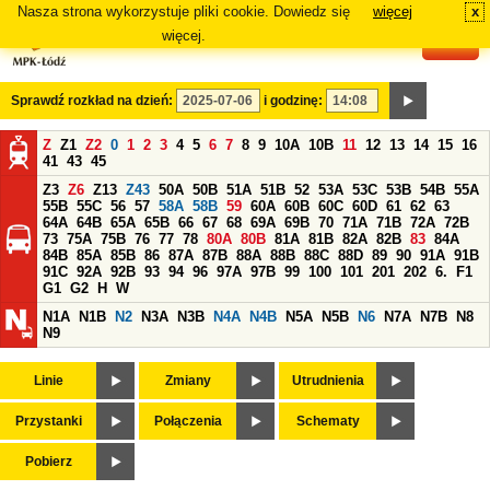
Nasza strona wykorzystuje pliki cookie. Dowiedz się
więcej
x
#
więcej.
Sprawdź rozkład na dzień:
i godzinę:
Z
Z1
Z2
0
1
2
3
4
5
6
7
8
9
10A
10B
11
12
13
14
15
16
41
43
45
Z3
Z6
Z13
Z43
50A
50B
51A
51B
52
53A
53C
53B
54B
55A
55B
55C
56
57
58A
58B
59
60A
60B
60C
60D
61
62
63
64A
64B
65A
65B
66
67
68
69A
69B
70
71A
71B
72A
72B
73
75A
75B
76
77
78
80A
80B
81A
81B
82A
82B
83
84A
84B
85A
85B
86
87A
87B
88A
88B
88C
88D
89
90
91A
91B
91C
92A
92B
93
94
96
97A
97B
99
100
101
201
202
6.
F1
G1
G2
H
W
N1A
N1B
N2
N3A
N3B
N4A
N4B
N5A
N5B
N6
N7A
N7B
N8
N9
Linie
Zmiany
Utrudnienia
Przystanki
Połączenia
Schematy
Pobierz