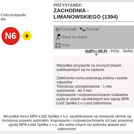
PRZYSTANEK:
ZACHODNIA -
Czas przejazdu
LIMANOWSKIEGO (1394)
dla:
Przesiadki
Kierunki
N6
Pokaż na mapie
ikony
Nd/Pn i Wt-Pt
Pt/Sb
Sb/Nd
Wszystkie przystanki na nocnych liniach
autobusowych są na żądanie.
Zakłócenia ruchu powodują zmiany czasów
odjazdów
Tolerancja: przyspieszenie - 1 min.
opóźnienie - do 4 min.
Kopiowanie i rozpowszechnianie rozkładów
jazdy w celach zarobkowych bez zgody MPK
Łódź Spółka z o.o jest zabronione.
Wszystkie treści MPK-Łódź Spółka z o.o. opublikowane na niniejszej stronie są
chronione prawem autorskim. Kopiowanie i rozpowszechnianie ich bez pisemnej
zgody MPK-Łódź Spółka z o.o. dla celów innych niż potrzeby własne jest
zabronione.