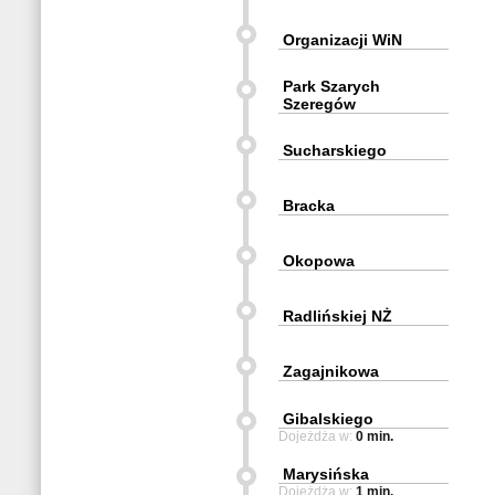
Organizacji WiN
Park Szarych
Szeregów
Sucharskiego
Bracka
Okopowa
Radlińskiej NŻ
Zagajnikowa
Gibalskiego
Dojeżdża w:
0 min.
Marysińska
Dojeżdża w:
1 min.