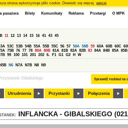
sza strona wykorzystuje pliki cookie. Dowiedz się więcej.
więcej
a pasażera
Bilety
Komunikaty
Reklama
Przetargi
O MPK
0B
11
12
13
14
15
16
41
43
45
53A
53C
53B
54B
55A
55B
55C
56
57
58A
58B
59
60A
60B
60C
60
75A
75B
76
77
78
80A
80B
81A
81B
82A
82B
83
84A
84B
85A
85B
97B
99
100
101
201
202
6.
F1
G1
G2
H
W
N5B
N6
N7A
N7B
N8
N9
Przystanek Gibalskiego
Sprawdź rozkład na d
Utrudnienia
Przystanki
Połączenia
INFLANCKA - GIBALSKIEGO (021
STANEK: