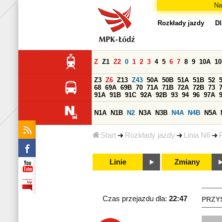
Na
Rozkłady jazdy
Dl
Z
Z1
Z2
0
1
2
3
4
5
6
7
8
9
10A
1
Z3
Z6
Z13
Z43
50A
50B
51A
51B
52
68
69A
69B
70
71A
71B
72A
72B
73
91A
91B
91C
92A
92B
93
94
96
97A
N1A
N1B
N2
N3A
N3B
N4A
N4B
N5A
Start
Rozkłady jazdy
Linia N6
Linie
Zmiany
Czas przejazdu dla:
22:47
PRZY