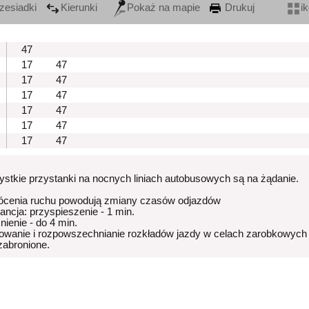
zesiadki
Kierunki
Pokaż na mapie
Drukuj
i
47
17
47
17
47
17
47
17
47
17
47
17
47
stkie przystanki na nocnych liniach autobusowych są na żądanie.
ócenia ruchu powodują zmiany czasów odjazdów
rancja: przyspieszenie - 1 min.
nienie - do 4 min.
owanie i rozpowszechnianie rozkładów jazdy w celach zarobkowych
 zabronione.