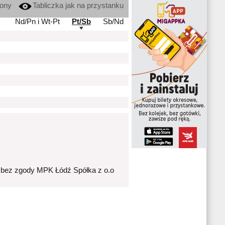
kony
Tabliczka jak na przystanku
Nd/Pn i Wt-Pt
Pt/Sb
Sb/Nd
 bez zgody MPK Łódź Spółka z o.o