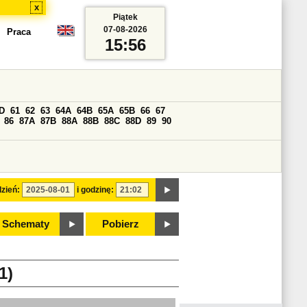
x
Piątek
07-08-2026
Praca
15:56
D
61
62
63
64A
64B
65A
65B
66
67
86
87A
87B
88A
88B
88C
88D
89
90
zień:
i godzinę:
Schematy
Pobierz
1)