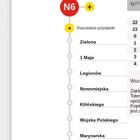
Pr
N6
22
Poprzednie przystanki
23
0
Zielona
1
2
3
1 Maja
4
Legionów
Wszy
Nowomiejska
Zakł
Tole
opóź
Kilińskiego
Kopi
jest
Wojska Polskiego
Marynarska