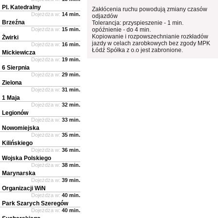
Pl. Katedralny
Zakłócenia ruchu powodują zmiany czasów
Dojeżdża w:
14 min.
odjazdów
Brzeźna
Tolerancja: przyspieszenie - 1 min.
Dojeżdża w:
15 min.
opóźnienie - do 4 min.
Kopiowanie i rozpowszechnianie rozkładów
Żwirki
jazdy w celach zarobkowych bez zgody MPK
Dojeżdża w:
16 min.
Łódź Spółka z o.o jest zabronione.
Mickiewicza
Dojeżdża w:
19 min.
6 Sierpnia
Dojeżdża w:
29 min.
Zielona
Dojeżdża w:
31 min.
1 Maja
Dojeżdża w:
32 min.
Legionów
Dojeżdża w:
33 min.
Nowomiejska
Dojeżdża w:
35 min.
Kilińskiego
Dojeżdża w:
36 min.
Wojska Polskiego
Dojeżdża w:
38 min.
Marynarska
Dojeżdża w:
39 min.
Organizacji WiN
Dojeżdża w:
40 min.
Park Szarych Szeregów
Dojeżdża w:
40 min.