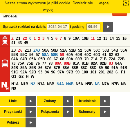
Nasza strona wykorzystuje pliki cookie. Dowiedz się
więcej
x
#
więcej.
Sprawdź rozkład na dzień:
i godzinę:
Z
Z1
Z2
0
1
2
3
4
5
6
7
8
9
10A
10B
11
12
13
14
15
16
41
43
45
Z3
Z6
Z13
Z43
50A
50B
51A
51B
52
53A
53C
53B
54B
55A
55B
55C
56
57
58A
58B
59
60A
60B
60C
60D
61
62
63
64A
64B
65A
65B
66
67
68
69A
69B
70
71A
71B
72A
72B
73
75A
75B
76
77
78
80A
80B
81A
81B
82A
82B
83
84A
84B
85A
85B
86
87A
87B
88A
88B
88C
88D
89
90
91A
91B
91C
92A
92B
93
94
96
97A
97B
99
100
101
201
202
6.
F1
G1
G2
H
W
N1A
N1B
N2
N3A
N3B
N4A
N4B
N5A
N5B
N6
N7A
N7B
N8
N9
Linie
Zmiany
Utrudnienia
Przystanki
Połączenia
Schematy
Pobierz