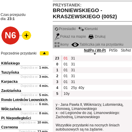
PRZYSTANEK:
BRONIEWSKIEGO -
Czas przejazdu
KRASZEWSKIEGO (0052)
dla:
23:1
Przesiadki
Kierunki
N6
Pokaż na mapie
Drukuj
ikony
Tabliczka jak na przystanku
Nd/Pn i Wt-Pt
Pt/Sb
Sb/Nd
Poprzednie przystanki
23
01
31
Kilińskiego
0
01
31
Dojeżdża w:
1 min.
1
01
31
Tuszyńska
2
01
31
Dojeżdża w:
3 min.
Karpacka
3
01
31
Dojeżdża w:
4 min.
4
01
25y
40y
Zaolziańska
5
10y
Dojeżdża w:
5 min.
Rondo Lotników Lwowskich
Dojeżdża w:
6 min.
y - Jana Pawła II, Włókniarzy, Lutomierską,
Klonową, Limanowskiego
Wólczańska
x - od Legionów do zaj. Limanowskiego:
Dojeżdża w:
8 min.
Zachodnią, Limanowskiego
Pl. Niepodległości
Dojeżdża w:
10 min.
Wszystkie przystanki na nocnych liniach
Czerwona
autobusowych są na żądanie.
Dojeżdża w:
13 min.