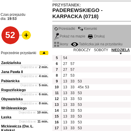
PRZYSTANEK:
PADEREWSKIEGO -
Czas przejazdu
KARPACKA (0718)
dla:
19:53
Przesiadki
Kierunki
52
Pokaż na mapie
Drukuj
ikony
Tabliczka jak na przystanku
ROBOCZY
SOBOTY
NIEDZIELA
Poprzednie przystanki
5
54
Zaolziańska
6
27
57
Dojeżdża w:
2 min.
7
27
57
Jana Pawła II
8
27
53
Dojeżdża w:
4 min.
Pabianicka
9
13
33
53
Dojeżdża w:
5 min.
10
13
33
45x
53
Rogozińskiego
11
13
33
53
Dojeżdża w:
6 min.
12
13
33
53
Obywatelska
Dojeżdża w:
8 min.
13
13
33
53
Wróblewskiego
14
13
33
53
Dojeżdża w:
10 min.
15
13
33
53
Łaska
Dojeżdża w:
11 min.
16
13
33
53
Mickiewicza (Dw. Ł.
17
13
33
53
Kaliska)