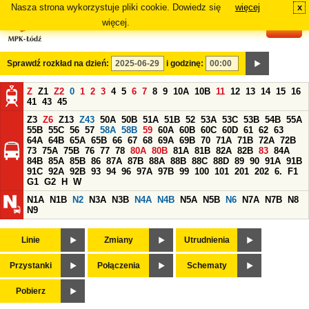
Nasza strona wykorzystuje pliki cookie. Dowiedz się
więcej
x
#
więcej.
Sprawdź rozkład na dzień:
i godzinę:
Z
Z1
Z2
0
1
2
3
4
5
6
7
8
9
10A
10B
11
12
13
14
15
16
41
43
45
Z3
Z6
Z13
Z43
50A
50B
51A
51B
52
53A
53C
53B
54B
55A
55B
55C
56
57
58A
58B
59
60A
60B
60C
60D
61
62
63
64A
64B
65A
65B
66
67
68
69A
69B
70
71A
71B
72A
72B
73
75A
75B
76
77
78
80A
80B
81A
81B
82A
82B
83
84A
84B
85A
85B
86
87A
87B
88A
88B
88C
88D
89
90
91A
91B
91C
92A
92B
93
94
96
97A
97B
99
100
101
201
202
6.
F1
G1
G2
H
W
N1A
N1B
N2
N3A
N3B
N4A
N4B
N5A
N5B
N6
N7A
N7B
N8
N9
Linie
Zmiany
Utrudnienia
Przystanki
Połączenia
Schematy
Pobierz