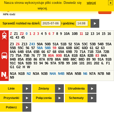
Nasza strona wykorzystuje pliki cookie. Dowiedz się
więcej
x
#
więcej.
Sprawdź rozkład na dzień:
i godzinę:
Z
Z1
Z2
0
1
2
3
4
5
6
7
8
9
10A
10B
11
12
13
14
15
16
41
43
45
Z3
Z6
Z13
Z43
50A
50B
51A
51B
52
53A
53C
53B
54B
55A
55B
55C
56
57
58A
58B
59
60A
60B
60C
60D
61
62
63
64A
64B
65A
65B
66
67
68
69A
69B
70
71A
71B
72A
72B
73
75A
75B
76
77
78
80A
80B
81A
81B
82A
82B
83
84A
84B
85A
85B
86
87A
87B
88A
88B
88C
88D
89
90
91A
91B
91C
92A
92B
93
94
96
97A
97B
99
100
101
201
202
6.
F1
G1
G2
H
W
N1A
N1B
N2
N3A
N3B
N4A
N4B
N5A
N5B
N6
N7A
N7B
N8
N9
Linie
Zmiany
Utrudnienia
Przystanki
Połączenia
Schematy
Pobierz