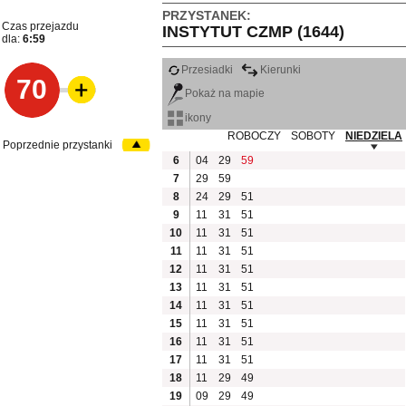
PRZYSTANEK:
Czas przejazdu
INSTYTUT CZMP (1644)
dla:
6:59
Przesiadki
Kierunki
70
Pokaż na mapie
ikony
ROBOCZY
SOBOTY
NIEDZIELA
Poprzednie przystanki
6
04
29
59
7
29
59
8
24
29
51
9
11
31
51
10
11
31
51
11
11
31
51
12
11
31
51
13
11
31
51
14
11
31
51
15
11
31
51
16
11
31
51
17
11
31
51
18
11
29
49
19
09
29
49