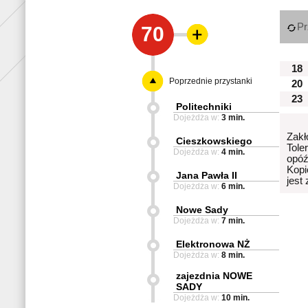
Pr
70
18
Poprzednie przystanki
20
23
Politechniki
Dojeżdża w:
3 min.
Zakł
Cieszkowskiego
Tole
Dojeżdża w:
4 min.
opóź
Kopi
Jana Pawła II
jest
Dojeżdża w:
6 min.
Nowe Sady
Dojeżdża w:
7 min.
Elektronowa NŻ
Dojeżdża w:
8 min.
zajezdnia NOWE
SADY
Dojeżdża w:
10 min.