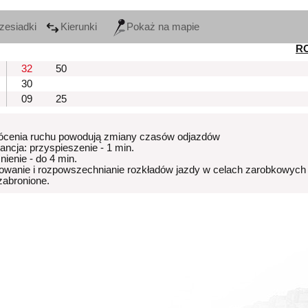
zesiadki
Kierunki
Pokaż na mapie
R
32
50
30
09
25
ócenia ruchu powodują zmiany czasów odjazdów
rancja: przyspieszenie - 1 min.
nienie - do 4 min.
owanie i rozpowszechnianie rozkładów jazdy w celach zarobkowych
 zabronione.