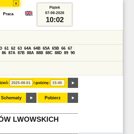
x
Piątek
07-08-2026
Praca
10:02
D
61
62
63
64A
64B
65A
65B
66
67
86
87A
87B
88A
88B
88C
88D
89
90
zień:
i godzinę:
Schematy
Pobierz
IKÓW LWOWSKICH