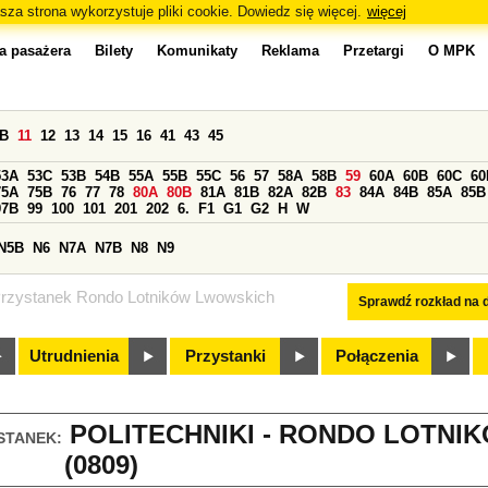
sza strona wykorzystuje pliki cookie. Dowiedz się więcej.
więcej
a pasażera
Bilety
Komunikaty
Reklama
Przetargi
O MPK
0B
11
12
13
14
15
16
41
43
45
53A
53C
53B
54B
55A
55B
55C
56
57
58A
58B
59
60A
60B
60C
60
75A
75B
76
77
78
80A
80B
81A
81B
82A
82B
83
84A
84B
85A
85B
97B
99
100
101
201
202
6.
F1
G1
G2
H
W
N5B
N6
N7A
N7B
N8
N9
rzystanek Rondo Lotników Lwowskich
Sprawdź rozkład na d
Utrudnienia
Przystanki
Połączenia
POLITECHNIKI - RONDO LOTN
STANEK:
(0809)