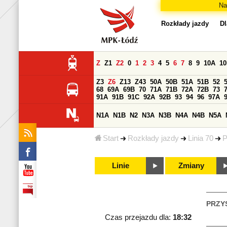
Na
Rozkłady jazdy
Dl
Z
Z1
Z2
0
1
2
3
4
5
6
7
8
9
10A
1
Z3
Z6
Z13
Z43
50A
50B
51A
51B
52
68
69A
69B
70
71A
71B
72A
72B
73
91A
91B
91C
92A
92B
93
94
96
97A
N1A
N1B
N2
N3A
N3B
N4A
N4B
N5A
Start
Rozkłady jazdy
Linia 70
P
Linie
Zmiany
PRZY
Czas przejazdu dla:
18:32