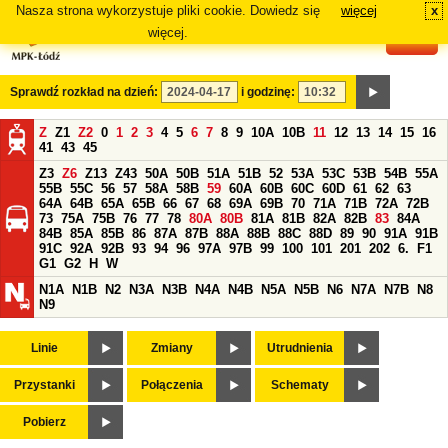
Nasza strona wykorzystuje pliki cookie. Dowiedz się
więcej
x
#
więcej.
Sprawdź rozkład na dzień:
i godzinę:
Z
Z1
Z2
0
1
2
3
4
5
6
7
8
9
10A
10B
11
12
13
14
15
16
41
43
45
Z3
Z6
Z13
Z43
50A
50B
51A
51B
52
53A
53C
53B
54B
55A
55B
55C
56
57
58A
58B
59
60A
60B
60C
60D
61
62
63
64A
64B
65A
65B
66
67
68
69A
69B
70
71A
71B
72A
72B
73
75A
75B
76
77
78
80A
80B
81A
81B
82A
82B
83
84A
84B
85A
85B
86
87A
87B
88A
88B
88C
88D
89
90
91A
91B
91C
92A
92B
93
94
96
97A
97B
99
100
101
201
202
6.
F1
G1
G2
H
W
N1A
N1B
N2
N3A
N3B
N4A
N4B
N5A
N5B
N6
N7A
N7B
N8
N9
Linie
Zmiany
Utrudnienia
Przystanki
Połączenia
Schematy
Pobierz