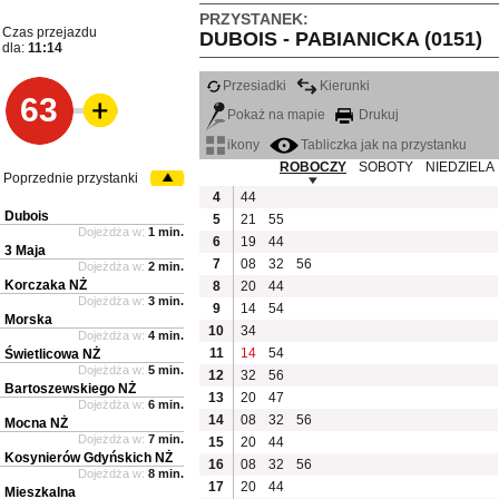
PRZYSTANEK:
Czas przejazdu
DUBOIS - PABIANICKA (0151)
dla:
11:14
Przesiadki
Kierunki
63
Pokaż na mapie
Drukuj
ikony
Tabliczka jak na przystanku
ROBOCZY
SOBOTY
NIEDZIELA
Poprzednie przystanki
4
44
Dubois
5
21
55
Dojeżdża w:
1 min.
6
19
44
3 Maja
7
08
32
56
Dojeżdża w:
2 min.
Korczaka NŻ
8
20
44
Dojeżdża w:
3 min.
9
14
54
Morska
10
34
Dojeżdża w:
4 min.
11
14
54
Świetlicowa NŻ
Dojeżdża w:
5 min.
12
32
56
Bartoszewskiego NŻ
13
20
47
Dojeżdża w:
6 min.
14
08
32
56
Mocna NŻ
Dojeżdża w:
7 min.
15
20
44
Kosynierów Gdyńskich NŻ
16
08
32
56
Dojeżdża w:
8 min.
17
20
44
Mieszkalna