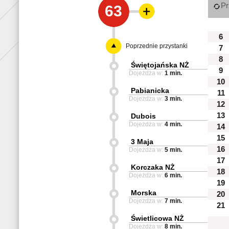
Pr
63
6
Poprzednie przystanki
7
8
Świętojańska NŻ
9
Dojeżdża w:
1 min.
10
Pabianicka
11
Dojeżdża w:
3 min.
12
13
Dubois
Dojeżdża w:
4 min.
14
15
3 Maja
16
Dojeżdża w:
5 min.
17
Korczaka NŻ
18
Dojeżdża w:
6 min.
19
Morska
20
Dojeżdża w:
7 min.
21
Świetlicowa NŻ
Dojeżdża w:
8 min.