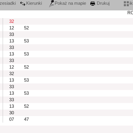
zesiadki
Kierunki
Pokaż na mapie
Drukuj
i
R
32
12
52
33
13
53
33
13
53
33
12
52
32
13
53
33
13
53
33
13
52
30
07
47