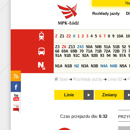
Na
Rozkłady jazdy
Dl
Z
Z1
Z2
0
1
2
3
4
5
6
7
8
9
10A
1
Z3
Z6
Z13
Z43
50A
50B
51A
51B
52
68
69A
69B
70
71A
71B
72A
72B
73
91A
91B
91C
92A
92B
93
94
96
97A
N1A
N1B
N2
N3A
N3B
N4A
N4B
N5A
Start
Rozkłady jazdy
Linia 63
P
Linie
Zmiany
Czas przejazdu dla:
6:32
PRZY