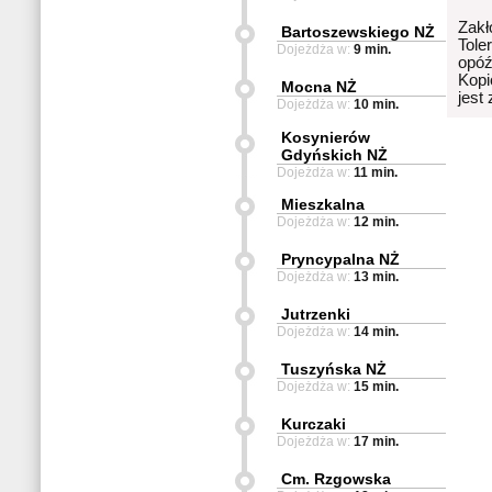
Zakł
Bartoszewskiego NŻ
Tole
Dojeżdża w:
9 min.
opóź
Kopi
Mocna NŻ
jest
Dojeżdża w:
10 min.
Kosynierów
Gdyńskich NŻ
Dojeżdża w:
11 min.
Mieszkalna
Dojeżdża w:
12 min.
Pryncypalna NŻ
Dojeżdża w:
13 min.
Jutrzenki
Dojeżdża w:
14 min.
Tuszyńska NŻ
Dojeżdża w:
15 min.
Kurczaki
Dojeżdża w:
17 min.
Cm. Rzgowska