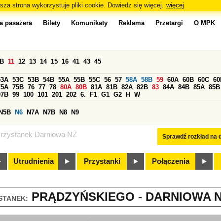
sza strona wykorzystuje pliki cookie. Dowiedz się więcej.
więcej
a pasażera
Bilety
Komunikaty
Reklama
Przetargi
O MPK
0B
11
12
13
14
15
16
41
43
45
53A
53C
53B
54B
55A
55B
55C
56
57
58A
58B
59
60A
60B
60C
60
75A
75B
76
77
78
80A
80B
81A
81B
82A
82B
83
84A
84B
85A
85B
97B
99
100
101
201
202
6.
F1
G1
G2
H
W
N5B
N6
N7A
N7B
N8
N9
rzystanek Darniowa NŻ
Sprawdź rozkład na d
Utrudnienia
Przystanki
Połączenia
PRĄDZYŃSKIEGO - DARNIOWA NŻ
STANEK: