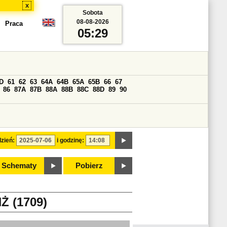
x
Sobota
08-08-2026
Praca
05:29
D
61
62
63
64A
64B
65A
65B
66
67
86
87A
87B
88A
88B
88C
88D
89
90
zień:
i godzinę:
Schematy
Pobierz
 (1709)