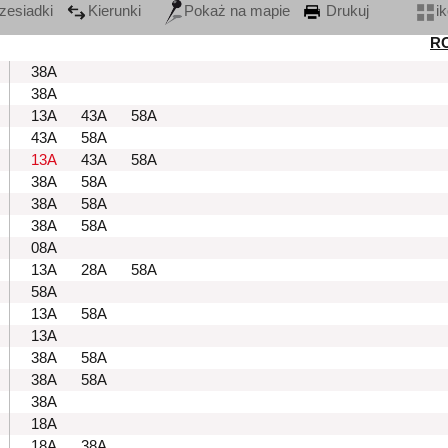
zesiadki
Kierunki
Pokaż na mapie
Drukuj
i
R
38A
38A
13A
43A
58A
43A
58A
13A
43A
58A
38A
58A
38A
58A
38A
58A
08A
13A
28A
58A
58A
13A
58A
13A
38A
58A
38A
58A
38A
18A
18A
38A