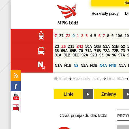
Na
Rozkłady jazdy
Dl
Z
Z1
Z2
0
1
2
3
4
5
6
7
8
9
10A
1
Z3
Z6
Z13
Z43
50A
50B
51A
51B
52
68
69A
69B
70
71A
71B
72A
72B
73
91A
91B
91C
92A
92B
93
94
96
97A
N1A
N1B
N2
N3A
N3B
N4A
N4B
N5A
Start
Rozkłady jazdy
Linia 60A
Linie
Zmiany
Czas przejazdu dla:
8:13
PRZY