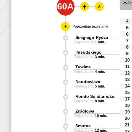
Pr
60A
A
4
Poprzednie przystanki
5
6
Śmigłego-Rydza
7
Dojeżdża w:
1 min.
8
Piłsudskiego
9
Dojeżdża w:
3 min.
10
11
Tuwima
Dojeżdża w:
4 min.
12
13
Narutowicza
14
Dojeżdża w:
5 min.
15
Rondo Solidarności
17
Dojeżdża w:
8 min.
18
Źródłowa
19
Dojeżdża w:
10 min.
20
21
Smutna
Dojeżdża w:
12 min.
22