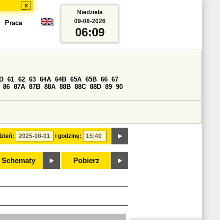
x
Niedziela
09-08-2026
Praca
06:09
D
61
62
63
64A
64B
65A
65B
66
67
86
87A
87B
88A
88B
88C
88D
89
90
zień:
i godzinę:
Schematy
Pobierz