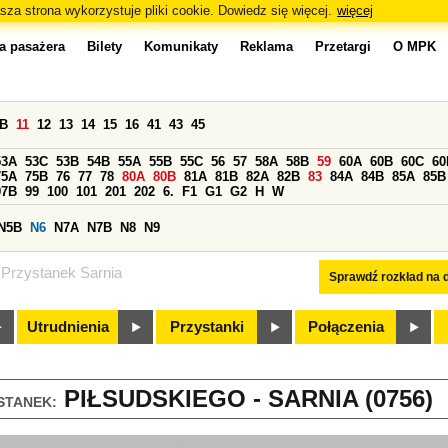
sza strona wykorzystuje pliki cookie. Dowiedz się więcej.
więcej
a pasażera
Bilety
Komunikaty
Reklama
Przetargi
O MPK
0B
11
12
13
14
15
16
41
43
45
53A
53C
53B
54B
55A
55B
55C
56
57
58A
58B
59
60A
60B
60C
60
75A
75B
76
77
78
80A
80B
81A
81B
82A
82B
83
84A
84B
85A
85B
97B
99
100
101
201
202
6.
F1
G1
G2
H
W
N5B
N6
N7A
N7B
N8
N9
Przystanek Sarnia
Sprawdź rozkład na d
Utrudnienia
Przystanki
Połączenia
PIŁSUDSKIEGO - SARNIA (0756)
STANEK: