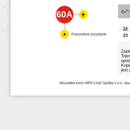
Pr
60A
22
Poprzednie przystanki
23
Zakł
Tole
opóź
Kopi
jest
Wszystkie treści MPK-Łódź Spółka z o.o. op