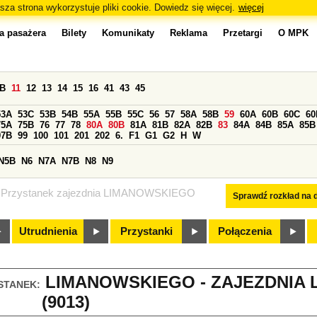
sza strona wykorzystuje pliki cookie. Dowiedz się więcej.
więcej
a pasażera
Bilety
Komunikaty
Reklama
Przetargi
O MPK
0B
11
12
13
14
15
16
41
43
45
53A
53C
53B
54B
55A
55B
55C
56
57
58A
58B
59
60A
60B
60C
60
75A
75B
76
77
78
80A
80B
81A
81B
82A
82B
83
84A
84B
85A
85B
97B
99
100
101
201
202
6.
F1
G1
G2
H
W
N5B
N6
N7A
N7B
N8
N9
Przystanek zajezdnia LIMANOWSKIEGO
Sprawdź rozkład na d
Utrudnienia
Przystanki
Połączenia
LIMANOWSKIEGO - ZAJEZDNIA
STANEK:
(9013)