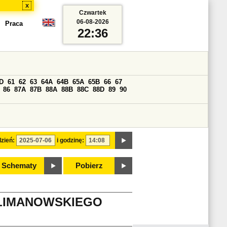
x
Czwartek
06-08-2026
Praca
22:36
D
61
62
63
64A
64B
65A
65B
66
67
86
87A
87B
88A
88B
88C
88D
89
90
zień:
i godzinę:
Schematy
Pobierz
 LIMANOWSKIEGO