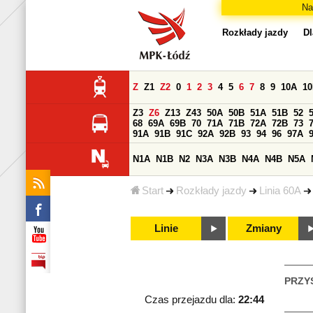
Na
Rozkłady jazdy
Dl
Z
Z1
Z2
0
1
2
3
4
5
6
7
8
9
10A
1
Z3
Z6
Z13
Z43
50A
50B
51A
51B
52
68
69A
69B
70
71A
71B
72A
72B
73
91A
91B
91C
92A
92B
93
94
96
97A
N1A
N1B
N2
N3A
N3B
N4A
N4B
N5A
Start
Rozkłady jazdy
Linia 60A
Linie
Zmiany
PRZY
Czas przejazdu dla:
22:44