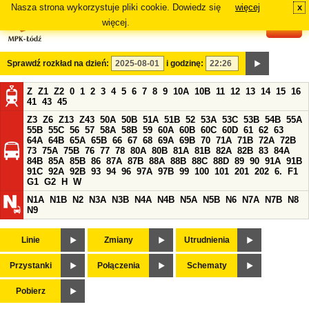
Nasza strona wykorzystuje pliki cookie. Dowiedz się
więcej
x
#
więcej.
Sprawdź rozkład na dzień:
i godzinę:
Z
Z1
Z2
0
1
2
3
4
5
6
7
8
9
10A
10B
11
12
13
14
15
16
41
43
45
Z3
Z6
Z13
Z43
50A
50B
51A
51B
52
53A
53C
53B
54B
55A
55B
55C
56
57
58A
58B
59
60A
60B
60C
60D
61
62
63
64A
64B
65A
65B
66
67
68
69A
69B
70
71A
71B
72A
72B
73
75A
75B
76
77
78
80A
80B
81A
81B
82A
82B
83
84A
84B
85A
85B
86
87A
87B
88A
88B
88C
88D
89
90
91A
91B
91C
92A
92B
93
94
96
97A
97B
99
100
101
201
202
6.
F1
G1
G2
H
W
N1A
N1B
N2
N3A
N3B
N4A
N4B
N5A
N5B
N6
N7A
N7B
N8
N9
Linie
Zmiany
Utrudnienia
Przystanki
Połączenia
Schematy
Pobierz