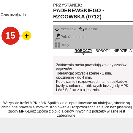
PRZYSTANEK:
PADEREWSKIEGO -
Czas przejazdu
RZGOWSKA (0712)
dla:
Przesiadki
Kierunki
15
Pokaż na mapie
ikony
ROBOCZY
SOBOTY
NIEDZIELA
Zakłócenia ruchu powodują zmiany czasów
odjazdów
Tolerancja: przyspieszenie - 1 min.
opóźnienie - do 4 min.
Kopiowanie i rozpowszechnianie rozkładów
jazdy w celach zarobkowych bez zgody MPK
Łódź Spółka z o.o jest zabronione.
Wszystkie treści MPK-Łódź Spółka z o.o. opublikowane na niniejszej stronie są
chronione prawem autorskim. Kopiowanie i rozpowszechnianie ich bez pisemnej
zgody MPK-Łódź Spółka z o.o. dla celów innych niż potrzeby własne jest
zabronione.