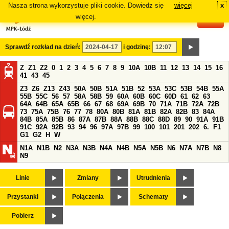
Nasza strona wykorzystuje pliki cookie. Dowiedz się
więcej
x
#
więcej.
Sprawdź rozkład na dzień:
i godzinę:
Z
Z1
Z2
0
1
2
3
4
5
6
7
8
9
10A
10B
11
12
13
14
15
16
41
43
45
Z3
Z6
Z13
Z43
50A
50B
51A
51B
52
53A
53C
53B
54B
55A
55B
55C
56
57
58A
58B
59
60A
60B
60C
60D
61
62
63
64A
64B
65A
65B
66
67
68
69A
69B
70
71A
71B
72A
72B
73
75A
75B
76
77
78
80A
80B
81A
81B
82A
82B
83
84A
84B
85A
85B
86
87A
87B
88A
88B
88C
88D
89
90
91A
91B
91C
92A
92B
93
94
96
97A
97B
99
100
101
201
202
6.
F1
G1
G2
H
W
N1A
N1B
N2
N3A
N3B
N4A
N4B
N5A
N5B
N6
N7A
N7B
N8
N9
Linie
Zmiany
Utrudnienia
Przystanki
Połączenia
Schematy
Pobierz