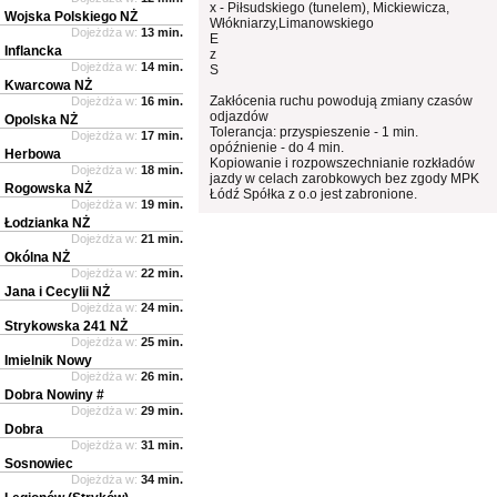
x - Piłsudskiego (tunelem), Mickiewicza,
Wojska Polskiego NŻ
Włókniarzy,Limanowskiego
Dojeżdża w:
13 min.
E
Inflancka
z
Dojeżdża w:
14 min.
S
Kwarcowa NŻ
Zakłócenia ruchu powodują zmiany czasów
Dojeżdża w:
16 min.
odjazdów
Opolska NŻ
Tolerancja: przyspieszenie - 1 min.
Dojeżdża w:
17 min.
opóźnienie - do 4 min.
Herbowa
Kopiowanie i rozpowszechnianie rozkładów
Dojeżdża w:
18 min.
jazdy w celach zarobkowych bez zgody MPK
Rogowska NŻ
Łódź Spółka z o.o jest zabronione.
Dojeżdża w:
19 min.
Łodzianka NŻ
Dojeżdża w:
21 min.
Okólna NŻ
Dojeżdża w:
22 min.
Jana i Cecylii NŻ
Dojeżdża w:
24 min.
Strykowska 241 NŻ
Dojeżdża w:
25 min.
Imielnik Nowy
Dojeżdża w:
26 min.
Dobra Nowiny #
Dojeżdża w:
29 min.
Dobra
Dojeżdża w:
31 min.
Sosnowiec
Dojeżdża w:
34 min.