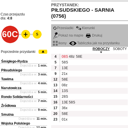
PRZYSTANEK:
PIŁSUDSKIEGO - SARNIA
Czas przejazdu
(0756)
dla:
4:8
Przesiadki
Kierunki
60C
S
Pokaż na mapie
Drukuj
ikony
Tabliczka jak na przystanku
ROBOCZY
SOBOTY
Poprzednie przystanki
4
08S
48z
58E
Śmigłego-Rydza
5
58S
Dojeżdża w:
1 min.
7
13E
Piłsudskiego
9
21x
Dojeżdża w:
3 min.
Tuwima
12
58E
Dojeżdża w:
4 min.
13
08z
Narutowicza
14
13S
Dojeżdża w:
5 min.
15
28S
Rondo Solidarności
Dojeżdża w:
7 min.
16
13E
58S
Źródłowa
17
36x
Dojeżdża w:
9 min.
20
58E
Smutna
Dojeżdża w:
11 min.
23
01x
Wojska Polskiego
Dojeżdża w:
12 min.