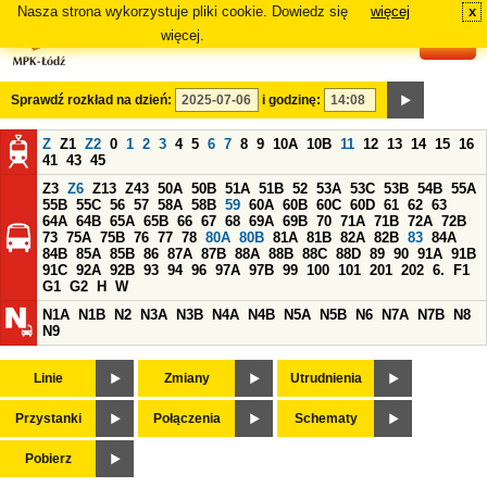
Nasza strona wykorzystuje pliki cookie. Dowiedz się
więcej
x
#
więcej.
Sprawdź rozkład na dzień:
i godzinę:
Z
Z1
Z2
0
1
2
3
4
5
6
7
8
9
10A
10B
11
12
13
14
15
16
41
43
45
Z3
Z6
Z13
Z43
50A
50B
51A
51B
52
53A
53C
53B
54B
55A
55B
55C
56
57
58A
58B
59
60A
60B
60C
60D
61
62
63
64A
64B
65A
65B
66
67
68
69A
69B
70
71A
71B
72A
72B
73
75A
75B
76
77
78
80A
80B
81A
81B
82A
82B
83
84A
84B
85A
85B
86
87A
87B
88A
88B
88C
88D
89
90
91A
91B
91C
92A
92B
93
94
96
97A
97B
99
100
101
201
202
6.
F1
G1
G2
H
W
N1A
N1B
N2
N3A
N3B
N4A
N4B
N5A
N5B
N6
N7A
N7B
N8
N9
Linie
Zmiany
Utrudnienia
Przystanki
Połączenia
Schematy
Pobierz