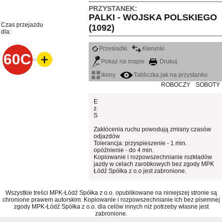
PRZYSTANEK:
PALKI - WOJSKA POLSKIEGO
Czas przejazdu
(1092)
dla:
Przesiadki
Kierunki
60C
Pokaż na mapie
Drukuj
ikony
Tabliczka jak na przystanku
ROBOCZY
SOBOTY
E
z
S
Zakłócenia ruchu powodują zmiany czasów
odjazdów
Tolerancja: przyspieszenie - 1 min.
opóźnienie - do 4 min.
Kopiowanie i rozpowszechnianie rozkładów
jazdy w celach zarobkowych bez zgody MPK
Łódź Spółka z o.o jest zabronione.
Wszystkie treści MPK-Łódź Spółka z o.o. opublikowane na niniejszej stronie są
chronione prawem autorskim. Kopiowanie i rozpowszechnianie ich bez pisemnej
zgody MPK-Łódź Spółka z o.o. dla celów innych niż potrzeby własne jest
zabronione.