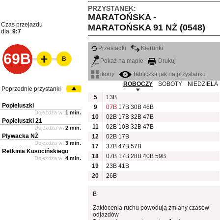
PRZYSTANEK:
MARATOŃSKA -
Czas przejazdu
MARATOŃSKA 91 NŻ (0548)
dla:
9:7
Przesiadki
Kierunki
69B
B
Pokaż na mapie
Drukuj
ikony
Tabliczka jak na przystanku
ROBOCZY
SOBOTY
NIEDZIELA
Poprzednie przystanki
5
13B
Popiełuszki
9
07B
17B
30B
46B
Dojeżdża w:
1 min.
10
02B
17B
32B
47B
Popiełuszki 21
11
02B
10B
32B
47B
Dojeżdża w:
2 min.
Pływacka NŻ
12
02B
17B
Dojeżdża w:
3 min.
17
37B
47B
57B
Retkinia Kusocińskiego
18
07B
17B
28B
40B
59B
Dojeżdża w:
4 min.
19
23B
41B
20
26B
B
Zakłócenia ruchu powodują zmiany czasów
odjazdów