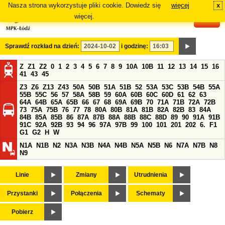
Nasza strona wykorzystuje pliki cookie. Dowiedz się
więcej
x
#
więcej.
Sprawdź rozkład na dzień:
i godzinę:
Z
Z1
Z2
0
1
2
3
4
5
6
7
8
9
10A
10B
11
12
13
14
15
16
41
43
45
Z3
Z6
Z13
Z43
50A
50B
51A
51B
52
53A
53C
53B
54B
55A
55B
55C
56
57
58A
58B
59
60A
60B
60C
60D
61
62
63
64A
64B
65A
65B
66
67
68
69A
69B
70
71A
71B
72A
72B
73
75A
75B
76
77
78
80A
80B
81A
81B
82A
82B
83
84A
84B
85A
85B
86
87A
87B
88A
88B
88C
88D
89
90
91A
91B
91C
92A
92B
93
94
96
97A
97B
99
100
101
201
202
6.
F1
G1
G2
H
W
N1A
N1B
N2
N3A
N3B
N4A
N4B
N5A
N5B
N6
N7A
N7B
N8
N9
Linie
Zmiany
Utrudnienia
Przystanki
Połączenia
Schematy
Pobierz