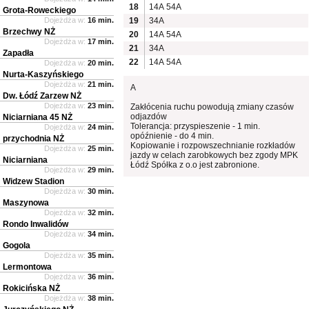
18
14A
54A
Grota-Roweckiego
Dojeżdża w:
16 min.
19
34A
Brzechwy NŻ
20
14A
54A
Dojeżdża w:
17 min.
21
34A
Zapadła
22
14A
54A
Dojeżdża w:
20 min.
Nurta-Kaszyńskiego
Dojeżdża w:
21 min.
A
Dw. Łódź Zarzew NŻ
Dojeżdża w:
23 min.
Zakłócenia ruchu powodują zmiany czasów
odjazdów
Niciarniana 45 NŻ
Tolerancja: przyspieszenie - 1 min.
Dojeżdża w:
24 min.
opóźnienie - do 4 min.
przychodnia NŻ
Kopiowanie i rozpowszechnianie rozkładów
Dojeżdża w:
25 min.
jazdy w celach zarobkowych bez zgody MPK
Niciarniana
Łódź Spółka z o.o jest zabronione.
Dojeżdża w:
29 min.
Widzew Stadion
Dojeżdża w:
30 min.
Maszynowa
Dojeżdża w:
32 min.
Rondo Inwalidów
Dojeżdża w:
34 min.
Gogola
Dojeżdża w:
35 min.
Lermontowa
Dojeżdża w:
36 min.
Rokicińska NŻ
Dojeżdża w:
38 min.