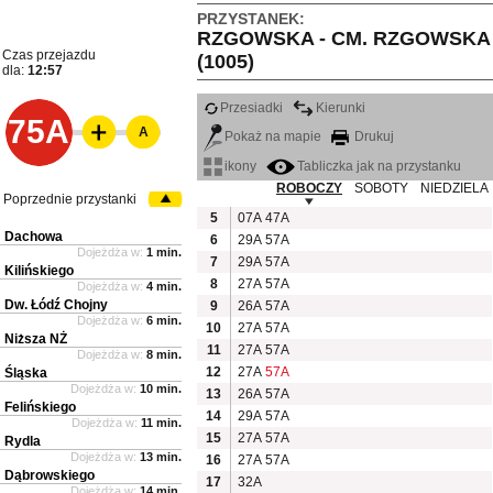
PRZYSTANEK:
RZGOWSKA - CM. RZGOWSKA
Czas przejazdu
(1005)
dla:
12:57
Przesiadki
Kierunki
75A
A
Pokaż na mapie
Drukuj
ikony
Tabliczka jak na przystanku
ROBOCZY
SOBOTY
NIEDZIELA
Poprzednie przystanki
5
07A
47A
Dachowa
6
29A
57A
Dojeżdża w:
1 min.
7
29A
57A
Kilińskiego
8
27A
57A
Dojeżdża w:
4 min.
Dw. Łódź Chojny
9
26A
57A
Dojeżdża w:
6 min.
10
27A
57A
Niższa NŻ
11
27A
57A
Dojeżdża w:
8 min.
12
27A
57A
Śląska
Dojeżdża w:
10 min.
13
26A
57A
Felińskiego
14
29A
57A
Dojeżdża w:
11 min.
15
27A
57A
Rydla
Dojeżdża w:
13 min.
16
27A
57A
Dąbrowskiego
17
32A
Dojeżdża w:
14 min.