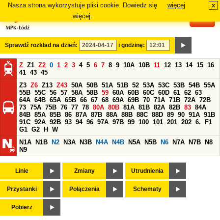
Nasza strona wykorzystuje pliki cookie. Dowiedz się
więcej
x
#
więcej.
Sprawdź rozkład na dzień:
i godzinę:
Z
Z1
Z2
0
1
2
3
4
5
6
7
8
9
10A
10B
11
12
13
14
15
16
41
43
45
Z3
Z6
Z13
Z43
50A
50B
51A
51B
52
53A
53C
53B
54B
55A
55B
55C
56
57
58A
58B
59
60A
60B
60C
60D
61
62
63
64A
64B
65A
65B
66
67
68
69A
69B
70
71A
71B
72A
72B
73
75A
75B
76
77
78
80A
80B
81A
81B
82A
82B
83
84A
84B
85A
85B
86
87A
87B
88A
88B
88C
88D
89
90
91A
91B
91C
92A
92B
93
94
96
97A
97B
99
100
101
201
202
6.
F1
G1
G2
H
W
N1A
N1B
N2
N3A
N3B
N4A
N4B
N5A
N5B
N6
N7A
N7B
N8
N9
Linie
Zmiany
Utrudnienia
Przystanki
Połączenia
Schematy
Pobierz