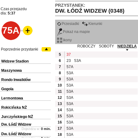
PRZYSTANEK:
Czas przejazdu
DW. ŁÓDŹ WIDZEW (0348)
dla:
5:37
Przesiadki
Kierunki
75A
Pokaż na mapie
ikony
ROBOCZY
SOBOTY
NIEDZIELA
Poprzednie przystanki
5
37
6
23
53A
Widzew Stadion
7
57A
Maszynowa
8
53A
9
53A
Rondo Inwalidów
10
53A
Gogola
11
53A
12
53A
Lermontowa
13
53A
Rokicińska NŻ
14
53A
15
53A
Jurczyńskiego NŻ
16
53A
Dw. Łódź Widzew
17
53A
Dojeżdża w:
0 min.
Dw. Łódź Widzew
18
53A