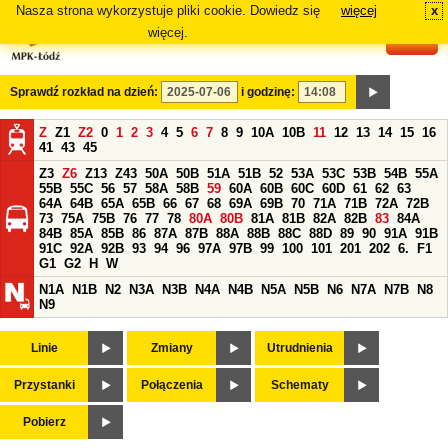
Nasza strona wykorzystuje pliki cookie. Dowiedz się
więcej
x
#
więcej.
Sprawdź rozkład na dzień:
i godzinę:
Z
Z1
Z2
0
1
2
3
4
5
6
7
8
9
10A
10B
11
12
13
14
15
16
41
43
45
Z3
Z6
Z13
Z43
50A
50B
51A
51B
52
53A
53C
53B
54B
55A
55B
55C
56
57
58A
58B
59
60A
60B
60C
60D
61
62
63
64A
64B
65A
65B
66
67
68
69A
69B
70
71A
71B
72A
72B
73
75A
75B
76
77
78
80A
80B
81A
81B
82A
82B
83
84A
84B
85A
85B
86
87A
87B
88A
88B
88C
88D
89
90
91A
91B
91C
92A
92B
93
94
96
97A
97B
99
100
101
201
202
6.
F1
G1
G2
H
W
N1A
N1B
N2
N3A
N3B
N4A
N4B
N5A
N5B
N6
N7A
N7B
N8
N9
Linie
Zmiany
Utrudnienia
Przystanki
Połączenia
Schematy
Pobierz