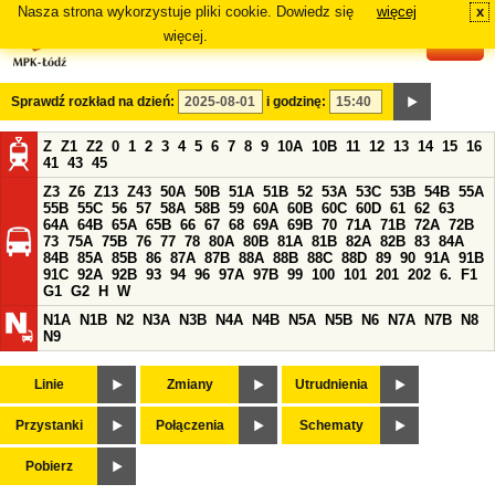
Nasza strona wykorzystuje pliki cookie. Dowiedz się
więcej
x
#
więcej.
Sprawdź rozkład na dzień:
i godzinę:
Z
Z1
Z2
0
1
2
3
4
5
6
7
8
9
10A
10B
11
12
13
14
15
16
41
43
45
Z3
Z6
Z13
Z43
50A
50B
51A
51B
52
53A
53C
53B
54B
55A
55B
55C
56
57
58A
58B
59
60A
60B
60C
60D
61
62
63
64A
64B
65A
65B
66
67
68
69A
69B
70
71A
71B
72A
72B
73
75A
75B
76
77
78
80A
80B
81A
81B
82A
82B
83
84A
84B
85A
85B
86
87A
87B
88A
88B
88C
88D
89
90
91A
91B
91C
92A
92B
93
94
96
97A
97B
99
100
101
201
202
6.
F1
G1
G2
H
W
N1A
N1B
N2
N3A
N3B
N4A
N4B
N5A
N5B
N6
N7A
N7B
N8
N9
Linie
Zmiany
Utrudnienia
Przystanki
Połączenia
Schematy
Pobierz