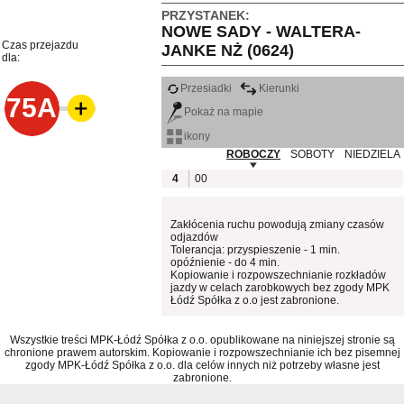
PRZYSTANEK:
NOWE SADY - WALTERA-
Czas przejazdu
JANKE NŻ (0624)
dla:
Przesiadki
Kierunki
75A
Pokaż na mapie
ikony
ROBOCZY
SOBOTY
NIEDZIELA
4
00
Zakłócenia ruchu powodują zmiany czasów
odjazdów
Tolerancja: przyspieszenie - 1 min.
opóźnienie - do 4 min.
Kopiowanie i rozpowszechnianie rozkładów
jazdy w celach zarobkowych bez zgody MPK
Łódź Spółka z o.o jest zabronione.
Wszystkie treści MPK-Łódź Spółka z o.o. opublikowane na niniejszej stronie są
chronione prawem autorskim. Kopiowanie i rozpowszechnianie ich bez pisemnej
zgody MPK-Łódź Spółka z o.o. dla celów innych niż potrzeby własne jest
zabronione.