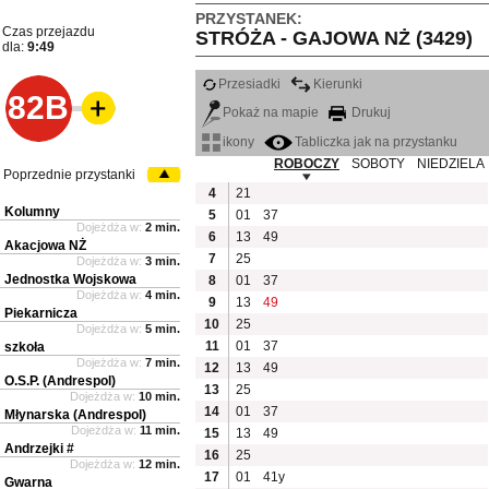
PRZYSTANEK:
Czas przejazdu
STRÓŻA - GAJOWA NŻ (3429)
dla:
9:49
Przesiadki
Kierunki
82B
Pokaż na mapie
Drukuj
ikony
Tabliczka jak na przystanku
ROBOCZY
SOBOTY
NIEDZIELA
Poprzednie przystanki
4
21
Kolumny
5
01
37
Dojeżdża w:
2 min.
6
13
49
Akacjowa NŻ
7
25
Dojeżdża w:
3 min.
Jednostka Wojskowa
8
01
37
Dojeżdża w:
4 min.
9
13
49
Piekarnicza
10
25
Dojeżdża w:
5 min.
11
01
37
szkoła
Dojeżdża w:
7 min.
12
13
49
O.S.P. (Andrespol)
13
25
Dojeżdża w:
10 min.
14
01
37
Młynarska (Andrespol)
Dojeżdża w:
11 min.
15
13
49
Andrzejki #
16
25
Dojeżdża w:
12 min.
17
01
41y
Gwarna