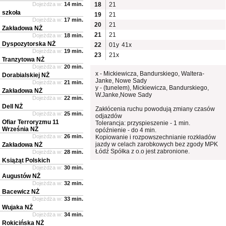
Dojeżdża w:
14 min.
18
21
szkoła
19
21
Dojeżdża w:
17 min.
20
21
Zakładowa NŻ
21
21
Dojeżdża w:
18 min.
Dyspozytorska NŻ
22
01y
41x
Dojeżdża w:
19 min.
23
21x
Tranzytowa NŻ
Dojeżdża w:
20 min.
x - Mickiewicza, Bandurskiego, Waltera-
Dorabialskiej NŻ
Janke, Nowe Sady
Dojeżdża w:
21 min.
y - (tunelem), Mickiewicza, Bandurskiego,
Zakładowa NŻ
W.Janke,Nowe Sady
Dojeżdża w:
22 min.
Dell NŻ
Zakłócenia ruchu powodują zmiany czasów
Dojeżdża w:
25 min.
odjazdów
Ofiar Terroryzmu 11
Tolerancja: przyspieszenie - 1 min.
Września NŻ
opóźnienie - do 4 min.
Dojeżdża w:
26 min.
Kopiowanie i rozpowszechnianie rozkładów
jazdy w celach zarobkowych bez zgody MPK
Zakładowa NŻ
Łódź Spółka z o.o jest zabronione.
Dojeżdża w:
28 min.
Książąt Polskich
Dojeżdża w:
30 min.
Augustów NŻ
Dojeżdża w:
32 min.
Bacewicz NŻ
Dojeżdża w:
33 min.
Wujaka NŻ
Dojeżdża w:
34 min.
Rokicińska NŻ