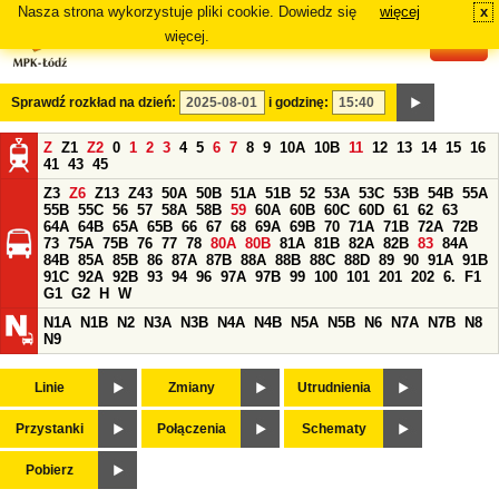
Nasza strona wykorzystuje pliki cookie. Dowiedz się
więcej
x
#
więcej.
Sprawdź rozkład na dzień:
i godzinę:
Z
Z1
Z2
0
1
2
3
4
5
6
7
8
9
10A
10B
11
12
13
14
15
16
41
43
45
Z3
Z6
Z13
Z43
50A
50B
51A
51B
52
53A
53C
53B
54B
55A
55B
55C
56
57
58A
58B
59
60A
60B
60C
60D
61
62
63
64A
64B
65A
65B
66
67
68
69A
69B
70
71A
71B
72A
72B
73
75A
75B
76
77
78
80A
80B
81A
81B
82A
82B
83
84A
84B
85A
85B
86
87A
87B
88A
88B
88C
88D
89
90
91A
91B
91C
92A
92B
93
94
96
97A
97B
99
100
101
201
202
6.
F1
G1
G2
H
W
N1A
N1B
N2
N3A
N3B
N4A
N4B
N5A
N5B
N6
N7A
N7B
N8
N9
Linie
Zmiany
Utrudnienia
Przystanki
Połączenia
Schematy
Pobierz