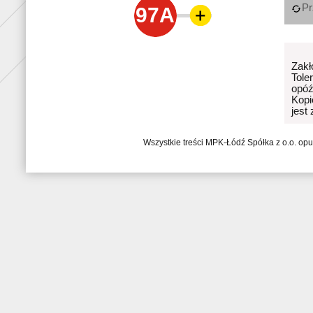
Pr
97A
Zakł
Tole
opóź
Kopi
jest
Wszystkie treści MPK-Łódź Spółka z o.o. op