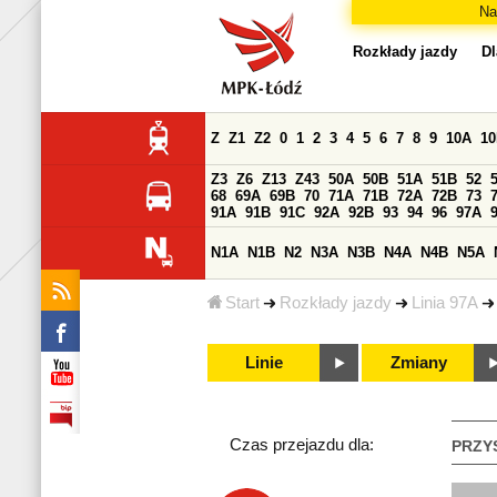
Na
Rozkłady jazdy
Dl
Z
Z1
Z2
0
1
2
3
4
5
6
7
8
9
10A
1
Z3
Z6
Z13
Z43
50A
50B
51A
51B
52
68
69A
69B
70
71A
71B
72A
72B
73
91A
91B
91C
92A
92B
93
94
96
97A
N1A
N1B
N2
N3A
N3B
N4A
N4B
N5A
Start
Rozkłady jazdy
Linia 97A
Linie
Zmiany
Czas przejazdu dla:
PRZY