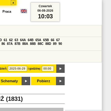
x
Czwartek
06-08-2026
Praca
10:03
D
61
62
63
64A
64B
65A
65B
66
67
86
87A
87B
88A
88B
88C
88D
89
90
zień:
i godzinę:
Schematy
Pobierz
 (1831)