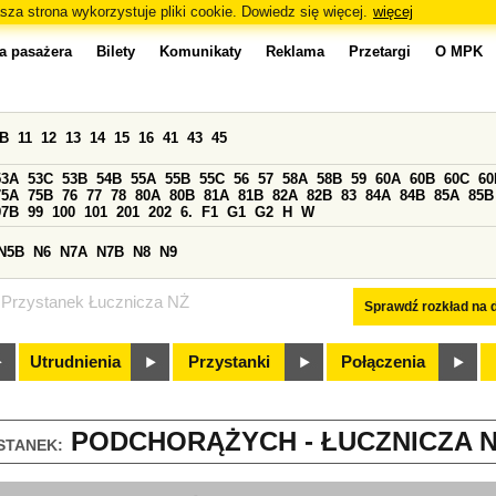
sza strona wykorzystuje pliki cookie. Dowiedz się więcej.
więcej
a pasażera
Bilety
Komunikaty
Reklama
Przetargi
O MPK
0B
11
12
13
14
15
16
41
43
45
53A
53C
53B
54B
55A
55B
55C
56
57
58A
58B
59
60A
60B
60C
60
75A
75B
76
77
78
80A
80B
81A
81B
82A
82B
83
84A
84B
85A
85B
97B
99
100
101
201
202
6.
F1
G1
G2
H
W
N5B
N6
N7A
N7B
N8
N9
Przystanek Łucznicza NŻ
Sprawdź rozkład na d
Utrudnienia
Przystanki
Połączenia
PODCHORĄŻYCH - ŁUCZNICZA NŻ
STANEK: