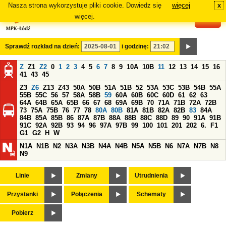
Nasza strona wykorzystuje pliki cookie. Dowiedz się
więcej
x
#
więcej.
Sprawdź rozkład na dzień:
i godzinę:
Z
Z1
Z2
0
1
2
3
4
5
6
7
8
9
10A
10B
11
12
13
14
15
16
41
43
45
Z3
Z6
Z13
Z43
50A
50B
51A
51B
52
53A
53C
53B
54B
55A
55B
55C
56
57
58A
58B
59
60A
60B
60C
60D
61
62
63
64A
64B
65A
65B
66
67
68
69A
69B
70
71A
71B
72A
72B
73
75A
75B
76
77
78
80A
80B
81A
81B
82A
82B
83
84A
84B
85A
85B
86
87A
87B
88A
88B
88C
88D
89
90
91A
91B
91C
92A
92B
93
94
96
97A
97B
99
100
101
201
202
6.
F1
G1
G2
H
W
N1A
N1B
N2
N3A
N3B
N4A
N4B
N5A
N5B
N6
N7A
N7B
N8
N9
Linie
Zmiany
Utrudnienia
Przystanki
Połączenia
Schematy
Pobierz