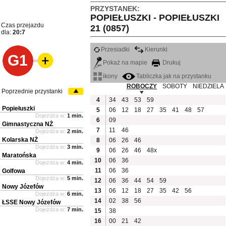
PRZYSTANEK:
POPIEŁUSZKI - POPIEŁUSZKI
Czas przejazdu
21 (0857)
dla:
20:7
Przesiadki
Kierunki
G1
Pokaż na mapie
Drukuj
ikony
Tabliczka jak na przystanku
ROBOCZY
SOBOTY
NIEDZIELA
Poprzednie przystanki
4
34
43
53
59
Popiełuszki
5
06
12
18
27
35
41
48
57
Dojeżdża w:
1 min.
6
09
Gimnastyczna NŻ
7
11
46
Dojeżdża w:
2 min.
Kolarska NŻ
8
06
26
46
Dojeżdża w:
3 min.
9
06
26
46
48x
Maratońska
10
06
36
Dojeżdża w:
4 min.
11
06
36
Golfowa
Dojeżdża w:
5 min.
12
06
36
44
54
59
Nowy Józefów
13
06
12
18
27
35
42
56
Dojeżdża w:
6 min.
14
02
38
56
ŁSSE Nowy Józefów
Dojeżdża w:
7 min.
15
38
16
00
21
42