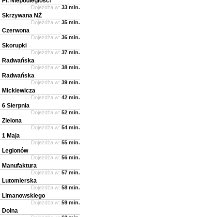
Pl. Niepodległości
Dojeżdża w:
33 min.
Skrzywana NŻ
Dojeżdża w:
35 min.
Czerwona
Dojeżdża w:
36 min.
Skorupki
Dojeżdża w:
37 min.
Radwańska
Dojeżdża w:
38 min.
Radwańska
Dojeżdża w:
39 min.
Mickiewicza
Dojeżdża w:
42 min.
6 Sierpnia
Dojeżdża w:
52 min.
Zielona
Dojeżdża w:
54 min.
1 Maja
Dojeżdża w:
55 min.
Legionów
Dojeżdża w:
56 min.
Manufaktura
Dojeżdża w:
57 min.
Lutomierska
Dojeżdża w:
58 min.
Limanowskiego
Dojeżdża w:
59 min.
Dolna