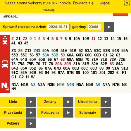
Nasza strona wykorzystuje pliki cookie. Dowiedz się
więcej
x
#
więcej.
Sprawdź rozkład na dzień:
i godzinę:
Z
Z1
Z2
0
1
2
3
4
5
6
7
8
9
10A
10B
11
12
13
14
15
16
41
43
45
Z3
Z6
Z13
Z43
50A
50B
51A
51B
52
53A
53C
53B
54B
55A
55B
55C
56
57
58A
58B
59
60A
60B
60C
60D
61
62
63
64A
64B
65A
65B
66
67
68
69A
69B
70
71A
71B
72A
72B
73
75A
75B
76
77
78
80A
80B
81A
81B
82A
82B
83
84A
84B
85A
85B
86
87A
87B
88A
88B
88C
88D
89
90
91A
91B
91C
92A
92B
93
94
96
97A
97B
99
100
101
201
202
6.
F1
G1
G2
H
W
N1A
N1B
N2
N3A
N3B
N4A
N4B
N5A
N5B
N6
N7A
N7B
N8
N9
Linie
Zmiany
Utrudnienia
Przystanki
Połączenia
Schematy
Pobierz