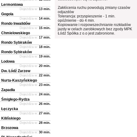
Lermontowa
Zakłócenia ruchu powodują zmiany czasów
Dojeżdża w:
13 min.
odjazdów
Gogola
Tolerancja: przyspieszenie - 1 min.
Dojeżdża w:
14 min.
opóźnienie - do 4 min.
Rondo Inwalidów
Kopiowanie i rozpowszechnianie rozkładów
Dojeżdża w:
15 min.
jazdy w celach zarobkowych bez zgody MPK
Chmielowskiego
Łódź Spółka z o.o jest zabronione.
Dojeżdża w:
17 min.
Rondo Sybiraków
Dojeżdża w:
18 min.
Rondo Sybiraków
Dojeżdża w:
19 min.
Lodowa
Dojeżdża w:
20 min.
Dw. Łódź Zarzew
Dojeżdża w:
22 min.
Nurta-Kaszyńskiego
Dojeżdża w:
23 min.
Zapadła
Dojeżdża w:
24 min.
Śmigłego-Rydza
Dojeżdża w:
26 min.
Łęczycka
Dojeżdża w:
27 min.
Kilińskiego
Dojeżdża w:
28 min.
Brzozowa
Dojeżdża w:
30 min.