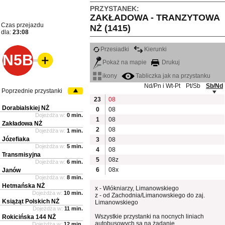
PRZYSTANEK:
ZAKŁADOWA - TRANZYTOWA
Czas przejazdu
NŻ (1415)
dla:
23:08
Przesiadki
Kierunki
N5B
Pokaż na mapie
Drukuj
ikony
Tabliczka jak na przystanku
Nd/Pn i Wt-Pt
Pt/Sb
Sb/Nd
Poprzednie przystanki
23
08
Dorabialskiej NŻ
0
08
Dojeżdża w:
0 min.
1
08
Zakładowa NŻ
2
08
Dojeżdża w:
1 min.
Józefiaka
3
08
Dojeżdża w:
5 min.
4
08
Transmisyjna
5
08z
Dojeżdża w:
6 min.
6
08x
Janów
Dojeżdża w:
8 min.
Hetmańska NŻ
x - Włókniarzy, Limanowskiego
Dojeżdża w:
10 min.
z - od Zachodnia/Limanowskiego do zaj.
Książąt Polskich NŻ
Limanowskiego
Dojeżdża w:
11 min.
Wszystkie przystanki na nocnych liniach
Rokicińska 144 NŻ
autobusowych są na żądanie.
Dojeżdża w:
12 min.