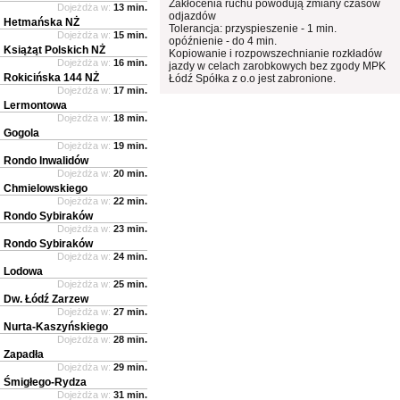
Zakłócenia ruchu powodują zmiany czasów
Dojeżdża w:
13 min.
odjazdów
Hetmańska NŻ
Tolerancja: przyspieszenie - 1 min.
Dojeżdża w:
15 min.
opóźnienie - do 4 min.
Książąt Polskich NŻ
Kopiowanie i rozpowszechnianie rozkładów
Dojeżdża w:
16 min.
jazdy w celach zarobkowych bez zgody MPK
Rokicińska 144 NŻ
Łódź Spółka z o.o jest zabronione.
Dojeżdża w:
17 min.
Lermontowa
Dojeżdża w:
18 min.
Gogola
Dojeżdża w:
19 min.
Rondo Inwalidów
Dojeżdża w:
20 min.
Chmielowskiego
Dojeżdża w:
22 min.
Rondo Sybiraków
Dojeżdża w:
23 min.
Rondo Sybiraków
Dojeżdża w:
24 min.
Lodowa
Dojeżdża w:
25 min.
Dw. Łódź Zarzew
Dojeżdża w:
27 min.
Nurta-Kaszyńskiego
Dojeżdża w:
28 min.
Zapadła
Dojeżdża w:
29 min.
Śmigłego-Rydza
Dojeżdża w:
31 min.