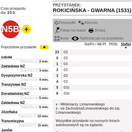
PRZYSTANEK:
Czas przejazdu
ROKICIŃSKA - GWARNA (1531)
dla:
23:3
Przesiadki
Kierunki
N5B
Pokaż na mapie
Drukuj
ikony
Tabliczka jak na przystanku
Nd/Pn i Wt-Pt
Pt/Sb
Sb/Nd
Poprzednie przystanki
23
03
szkoła
0
03
Dojeżdża w:
2 min.
1
03
Zakładowa NŻ
2
03
Dojeżdża w:
3 min.
Dyspozytorska NŻ
3
03
Dojeżdża w:
4 min.
4
03
Tranzytowa NŻ
5
03z
Dojeżdża w:
5 min.
6
03x
Dorabialskiej NŻ
Dojeżdża w:
5 min.
Zakładowa NŻ
x - Włókniarzy, Limanowskiego
Dojeżdża w:
6 min.
z - od Zachodnia/Limanowskiego do zaj.
Józefiaka
Limanowskiego
Dojeżdża w:
10 min.
Wszystkie przystanki na nocnych liniach
Transmisyjna
autobusowych są na żądanie.
Dojeżdża w:
11 min.
Janów