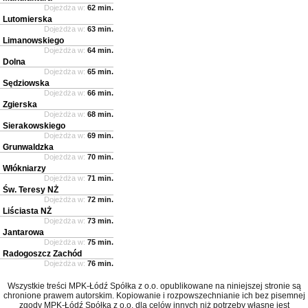
Dojeżdża w:
62 min.
Lutomierska
Dojeżdża w:
63 min.
Limanowskiego
Dojeżdża w:
64 min.
Dolna
Dojeżdża w:
65 min.
Sędziowska
Dojeżdża w:
66 min.
Zgierska
Dojeżdża w:
68 min.
Sierakowskiego
Dojeżdża w:
69 min.
Grunwaldzka
Dojeżdża w:
70 min.
Włókniarzy
Dojeżdża w:
71 min.
Św. Teresy NŻ
Dojeżdża w:
72 min.
Liściasta NŻ
Dojeżdża w:
73 min.
Jantarowa
Dojeżdża w:
75 min.
Radogoszcz Zachód
Dojeżdża w:
76 min.
Wszystkie treści MPK-Łódź Spółka z o.o. opublikowane na niniejszej stronie są
chronione prawem autorskim. Kopiowanie i rozpowszechnianie ich bez pisemnej
zgody MPK-Łódź Spółka z o.o. dla celów innych niż potrzeby własne jest