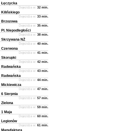
Łęczycka
Dojeżdża w:
32 min.
Kilińskiego
Dojeżdża w:
33 min.
Brzozowa
Dojeżdża w:
35 min.
Pl. Niepodległości
Dojeżdża w:
38 min.
Skrzywana NŻ
Dojeżdża w:
40 min.
Czerwona
Dojeżdża w:
41 min.
Skorupki
Dojeżdża w:
42 min.
Radwańska
Dojeżdża w:
43 min.
Radwańska
Dojeżdża w:
44 min.
Mickiewicza
Dojeżdża w:
47 min.
6 Sierpnia
Dojeżdża w:
57 min.
Zielona
Dojeżdża w:
59 min.
1 Maja
Dojeżdża w:
60 min.
Legionów
Dojeżdża w:
61 min.
Manufaktura