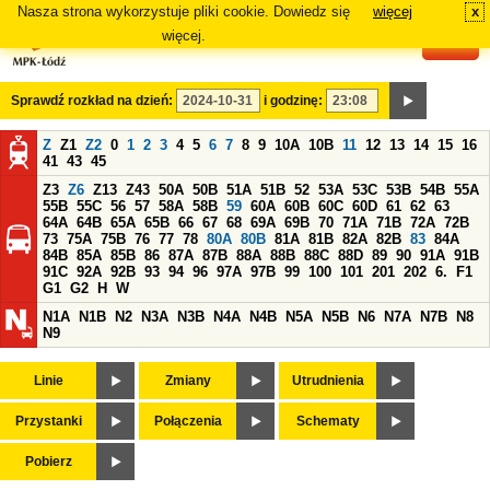
Nasza strona wykorzystuje pliki cookie. Dowiedz się
więcej
x
#
więcej.
Sprawdź rozkład na dzień:
i godzinę:
Z
Z1
Z2
0
1
2
3
4
5
6
7
8
9
10A
10B
11
12
13
14
15
16
41
43
45
Z3
Z6
Z13
Z43
50A
50B
51A
51B
52
53A
53C
53B
54B
55A
55B
55C
56
57
58A
58B
59
60A
60B
60C
60D
61
62
63
64A
64B
65A
65B
66
67
68
69A
69B
70
71A
71B
72A
72B
73
75A
75B
76
77
78
80A
80B
81A
81B
82A
82B
83
84A
84B
85A
85B
86
87A
87B
88A
88B
88C
88D
89
90
91A
91B
91C
92A
92B
93
94
96
97A
97B
99
100
101
201
202
6.
F1
G1
G2
H
W
N1A
N1B
N2
N3A
N3B
N4A
N4B
N5A
N5B
N6
N7A
N7B
N8
N9
Linie
Zmiany
Utrudnienia
Przystanki
Połączenia
Schematy
Pobierz