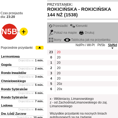
PRZYSTANEK:
ROKICIŃSKA - ROKICIŃSKA
Czas przejazdu
144 NŻ (1538)
dla:
23:20
Przesiadki
Kierunki
N5B
Pokaż na mapie
Drukuj
ikony
Tabliczka jak na przystanku
Nd/Pn i Wt-Pt
Pt/Sb
Sb/Nd
Poprzednie przystanki
23
20
Lermontowa
0
20
Dojeżdża w:
1 min.
1
20
Gogola
2
20
Dojeżdża w:
2 min.
Rondo Inwalidów
3
20
Dojeżdża w:
3 min.
4
20
Chmielowskiego
5
20z
Dojeżdża w:
5 min.
6
20x
Rondo Sybiraków
Dojeżdża w:
6 min.
Rondo Sybiraków
x - Włókniarzy, Limanowskiego
Dojeżdża w:
7 min.
z - od Zachodnia/Limanowskiego do zaj.
Lodowa
Limanowskiego
Dojeżdża w:
8 min.
Wszystkie przystanki na nocnych liniach
Dw. Łódź Zarzew
autobusowych są na żądanie.
Dojeżdża w:
10 min.