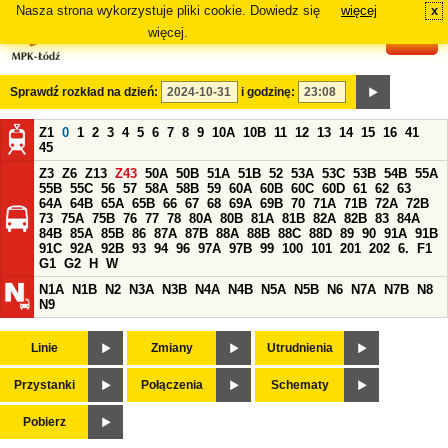
Nasza strona wykorzystuje pliki cookie. Dowiedz się
więcej
x
#
więcej.
Sprawdź rozkład na dzień:
i godzinę:
Z1
0
1
2
3
4
5
6
7
8
9
10A
10B
11
12
13
14
15
16
41
45
Z3
Z6
Z13
Z43
50A
50B
51A
51B
52
53A
53C
53B
54B
55A
55B
55C
56
57
58A
58B
59
60A
60B
60C
60D
61
62
63
64A
64B
65A
65B
66
67
68
69A
69B
70
71A
71B
72A
72B
73
75A
75B
76
77
78
80A
80B
81A
81B
82A
82B
83
84A
84B
85A
85B
86
87A
87B
88A
88B
88C
88D
89
90
91A
91B
91C
92A
92B
93
94
96
97A
97B
99
100
101
201
202
6.
F1
G1
G2
H
W
N1A
N1B
N2
N3A
N3B
N4A
N4B
N5A
N5B
N6
N7A
N7B
N8
N9
Linie
Zmiany
Utrudnienia
Przystanki
Połączenia
Schematy
Pobierz