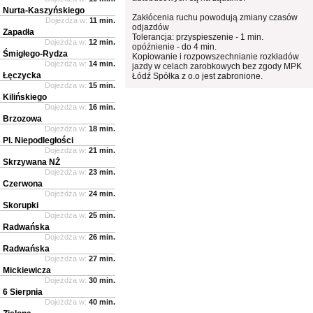
Nurta-Kaszyńskiego
Zakłócenia ruchu powodują zmiany czasów
Dojeżdża w:
11 min.
odjazdów
Zapadła
Tolerancja: przyspieszenie - 1 min.
Dojeżdża w:
12 min.
opóźnienie - do 4 min.
Śmigłego-Rydza
Kopiowanie i rozpowszechnianie rozkładów
Dojeżdża w:
14 min.
jazdy w celach zarobkowych bez zgody MPK
Łęczycka
Łódź Spółka z o.o jest zabronione.
Dojeżdża w:
15 min.
Kilińskiego
Dojeżdża w:
16 min.
Brzozowa
Dojeżdża w:
18 min.
Pl. Niepodległości
Dojeżdża w:
21 min.
Skrzywana NŻ
Dojeżdża w:
23 min.
Czerwona
Dojeżdża w:
24 min.
Skorupki
Dojeżdża w:
25 min.
Radwańska
Dojeżdża w:
26 min.
Radwańska
Dojeżdża w:
27 min.
Mickiewicza
Dojeżdża w:
30 min.
6 Sierpnia
Dojeżdża w:
40 min.