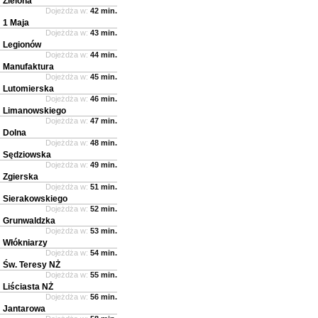
Zielona
Dojeżdża w:
42 min.
1 Maja
Dojeżdża w:
43 min.
Legionów
Dojeżdża w:
44 min.
Manufaktura
Dojeżdża w:
45 min.
Lutomierska
Dojeżdża w:
46 min.
Limanowskiego
Dojeżdża w:
47 min.
Dolna
Dojeżdża w:
48 min.
Sędziowska
Dojeżdża w:
49 min.
Zgierska
Dojeżdża w:
51 min.
Sierakowskiego
Dojeżdża w:
52 min.
Grunwaldzka
Dojeżdża w:
53 min.
Włókniarzy
Dojeżdża w:
54 min.
Św. Teresy NŻ
Dojeżdża w:
55 min.
Liściasta NŻ
Dojeżdża w:
56 min.
Jantarowa