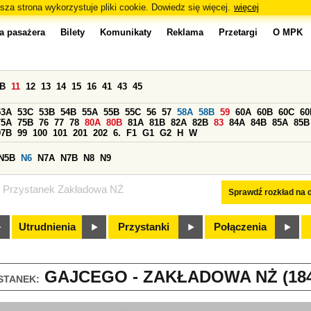
sza strona wykorzystuje pliki cookie. Dowiedz się więcej.
więcej
a pasażera
Bilety
Komunikaty
Reklama
Przetargi
O MPK
0B
11
12
13
14
15
16
41
43
45
53A
53C
53B
54B
55A
55B
55C
56
57
58A
58B
59
60A
60B
60C
60
75A
75B
76
77
78
80A
80B
81A
81B
82A
82B
83
84A
84B
85A
85B
97B
99
100
101
201
202
6.
F1
G1
G2
H
W
N5B
N6
N7A
N7B
N8
N9
Przystanek Zakładowa NŻ
Sprawdź rozkład na d
Utrudnienia
Przystanki
Połączenia
GAJCEGO - ZAKŁADOWA NŻ (184
STANEK: