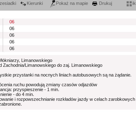
zesiadki
Kierunki
Pokaż na mapie
Drukuj
i
06
06
06
06
06
Włókniarzy, Limanowskiego
od Zachodnia/Limanowskiego do zaj. Limanowskiego
stkie przystanki na nocnych liniach autobusowych są na żądanie.
ócenia ruchu powodują zmiany czasów odjazdów
rancja: przyspieszenie - 1 min.
nienie - do 4 min.
owanie i rozpowszechnianie rozkładów jazdy w celach zarobkowych
 zabronione.