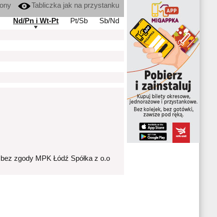
kony
Tabliczka jak na przystanku
Nd/Pn i Wt-Pt
Pt/Sb
Sb/Nd
 bez zgody MPK Łódź Spółka z o.o