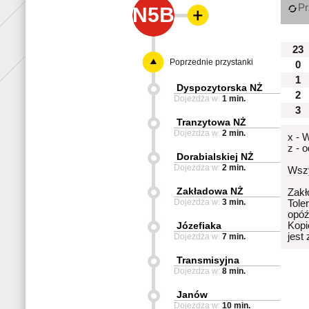
Pr
N5B
23
Poprzednie przystanki
0
1
Dyspozytorska NŻ
2
Dojeżdża w:
1 min.
3
Tranzytowa NŻ
Dojeżdża w:
2 min.
x - 
z - 
Dorabialskiej NŻ
Dojeżdża w:
2 min.
Wszy
Zakładowa NŻ
Zakł
Dojeżdża w:
3 min.
Tole
opóź
Józefiaka
Kopi
jest
Dojeżdża w:
7 min.
Transmisyjna
Dojeżdża w:
8 min.
Janów
Dojeżdża w:
10 min.