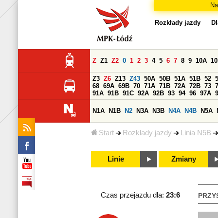
Na
Rozkłady jazdy
Dl
Z
Z1
Z2
0
1
2
3
4
5
6
7
8
9
10A
1
Z3
Z6
Z13
Z43
50A
50B
51A
51B
52
68
69A
69B
70
71A
71B
72A
72B
73
91A
91B
91C
92A
92B
93
94
96
97A
N1A
N1B
N2
N3A
N3B
N4A
N4B
N5A
Start
Rozkłady jazdy
Linia N5B
Linie
Zmiany
Czas przejazdu dla:
23:6
PRZY