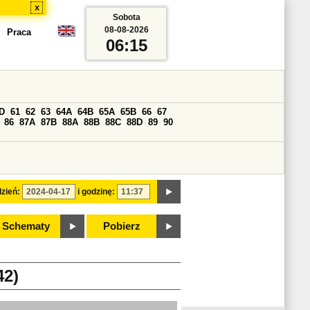
x
Sobota
08-08-2026
Praca
06:15
D
61
62
63
64A
64B
65A
65B
66
67
86
87A
87B
88A
88B
88C
88D
89
90
zień:
i godzinę:
Schematy
Pobierz
2)