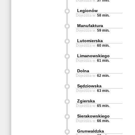
Dojeżdża w:
57 min.
Legionów
Dojeżdża w:
58 min.
Manufaktura
Dojeżdża w:
59 min.
Lutomierska
Dojeżdża w:
60 min.
Limanowskiego
Dojeżdża w:
61 min.
Dolna
Dojeżdża w:
62 min.
Sędziowska
Dojeżdża w:
63 min.
Zgierska
Dojeżdża w:
65 min.
Sierakowskiego
Dojeżdża w:
66 min.
Grunwaldzka