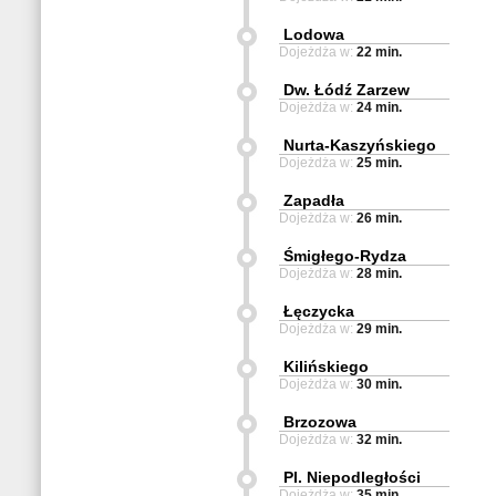
Lodowa
Dojeżdża w:
22 min.
Dw. Łódź Zarzew
Dojeżdża w:
24 min.
Nurta-Kaszyńskiego
Dojeżdża w:
25 min.
Zapadła
Dojeżdża w:
26 min.
Śmigłego-Rydza
Dojeżdża w:
28 min.
Łęczycka
Dojeżdża w:
29 min.
Kilińskiego
Dojeżdża w:
30 min.
Brzozowa
Dojeżdża w:
32 min.
Pl. Niepodległości
Dojeżdża w:
35 min.