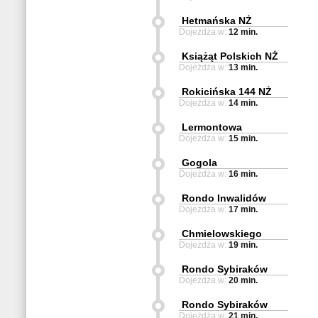
Hetmańska NŻ
Dojeżdża w:
12 min.
Książąt Polskich NŻ
Dojeżdża w:
13 min.
Rokicińska 144 NŻ
Dojeżdża w:
14 min.
Lermontowa
Dojeżdża w:
15 min.
Gogola
Dojeżdża w:
16 min.
Rondo Inwalidów
Dojeżdża w:
17 min.
Chmielowskiego
Dojeżdża w:
19 min.
Rondo Sybiraków
Dojeżdża w:
20 min.
Rondo Sybiraków
Dojeżdża w:
21 min.