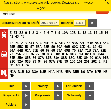
Nasza strona wykorzystuje pliki cookie. Dowiedz się
więcej
x
#
więcej.
Sprawdź rozkład na dzień:
i godzinę:
Z
Z1
Z2
0
1
2
3
4
5
6
7
8
9
10A
10B
11
12
13
14
15
16
41
43
45
Z3
Z6
Z13
Z43
50A
50B
51A
51B
52
53A
53C
53B
54B
55A
55B
55C
56
57
58A
58B
59
60A
60B
60C
60D
61
62
63
64A
64B
65A
65B
66
67
68
69A
69B
70
71A
71B
72A
72B
73
75A
75B
76
77
78
80A
80B
81A
81B
82A
82B
83
84A
84B
85A
85B
86
87A
87B
88A
88B
88C
88D
89
90
91A
91B
91C
92A
92B
93
94
96
97A
97B
99
100
101
201
202
6.
F1
G1
G2
H
W
N1A
N1B
N2
N3A
N3B
N4A
N4B
N5A
N5B
N6
N7A
N7B
N8
N9
Linie
Zmiany
Utrudnienia
Przystanki
Połączenia
Schematy
Pobierz