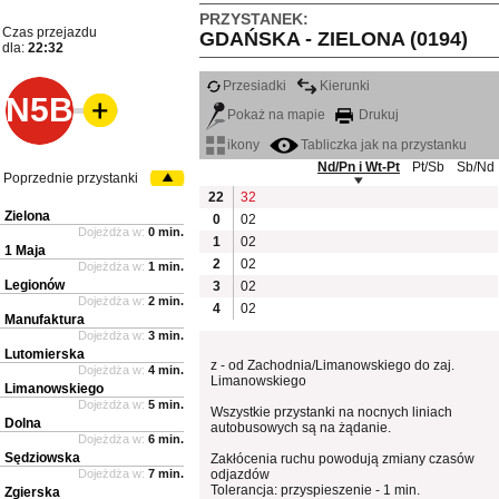
PRZYSTANEK:
Czas przejazdu
GDAŃSKA - ZIELONA (0194)
dla:
22:32
Przesiadki
Kierunki
N5B
Pokaż na mapie
Drukuj
ikony
Tabliczka jak na przystanku
Nd/Pn i Wt-Pt
Pt/Sb
Sb/Nd
Poprzednie przystanki
22
32
Zielona
0
02
Dojeżdża w:
0 min.
1
02
1 Maja
2
02
Dojeżdża w:
1 min.
Legionów
3
02
Dojeżdża w:
2 min.
4
02
Manufaktura
Dojeżdża w:
3 min.
Lutomierska
z - od Zachodnia/Limanowskiego do zaj.
Dojeżdża w:
4 min.
Limanowskiego
Limanowskiego
Dojeżdża w:
5 min.
Wszystkie przystanki na nocnych liniach
Dolna
autobusowych są na żądanie.
Dojeżdża w:
6 min.
Sędziowska
Zakłócenia ruchu powodują zmiany czasów
Dojeżdża w:
7 min.
odjazdów
Tolerancja: przyspieszenie - 1 min.
Zgierska