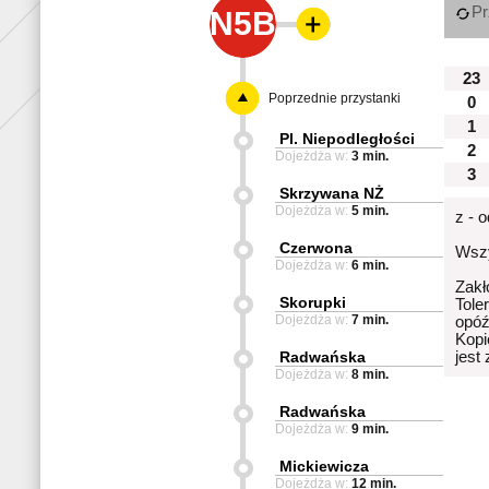
Pr
N5B
23
Poprzednie przystanki
0
1
Pl. Niepodległości
2
Dojeżdża w:
3 min.
3
Skrzywana NŻ
Dojeżdża w:
5 min.
z - 
Czerwona
Wszy
Dojeżdża w:
6 min.
Zakł
Skorupki
Tole
Dojeżdża w:
7 min.
opóź
Kopi
Radwańska
jest
Dojeżdża w:
8 min.
Radwańska
Dojeżdża w:
9 min.
Mickiewicza
Dojeżdża w:
12 min.