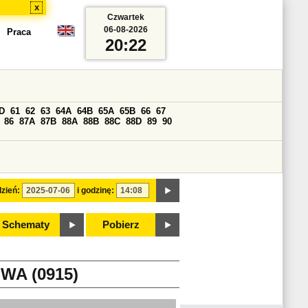
x
Czwartek
06-08-2026
Praca
20:22
D
61
62
63
64A
64B
65A
65B
66
67
86
87A
87B
88A
88B
88C
88D
89
90
zień:
i godzinę:
Schematy
Pobierz
A (0915)