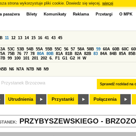
sza strona wykorzystuje pliki cookie. Dowiedz się więcej.
więcej
a pasażera
Bilety
Komunikaty
Reklama
Przetargi
O MPK
0B
11
12
13
14
15
16
41
43
45
53A
53C
53B
54B
55A
55B
55C
56
57
58A
58B
59
60A
60B
60C
60
75A
75B
76
77
78
80A
80B
81A
81B
82A
82B
83
84A
84B
85A
85B
97B
99
100
101
201
202
6.
F1
G1
G2
H
W
N5B
N6
N7A
N7B
N8
N9
Przystanek Brzozowa
Sprawdź rozkład na d
Utrudnienia
Przystanki
Połączenia
PRZYBYSZEWSKIEGO - BRZOZOW
STANEK: