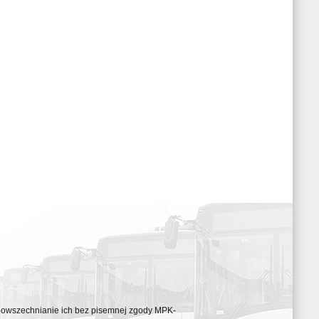
ozpowszechnianie ich bez pisemnej zgody MPK-