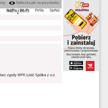
kony
Tabliczka jak na przystanku
Nd/Pn i Wt-Pt
Pt/Sb
Sb/Nd
 bez zgody MPK Łódź Spółka z o.o