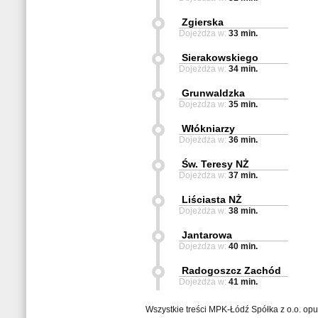
Zgierska
Dojeżdża w:
33 min.
Sierakowskiego
Dojeżdża w:
34 min.
Grunwaldzka
Dojeżdża w:
35 min.
Włókniarzy
Dojeżdża w:
36 min.
Św. Teresy NŻ
Dojeżdża w:
37 min.
Liściasta NŻ
Dojeżdża w:
38 min.
Jantarowa
Dojeżdża w:
40 min.
Radogoszcz Zachód
Dojeżdża w:
41 min.
Wszystkie treści MPK-Łódź Spółka z o.o. op