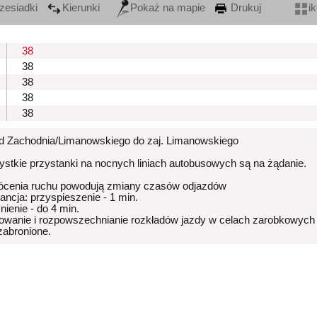
zesiadki
Kierunki
Pokaż na mapie
Drukuj
i
38
38
38
38
38
od Zachodnia/Limanowskiego do zaj. Limanowskiego
stkie przystanki na nocnych liniach autobusowych są na żądanie.
ócenia ruchu powodują zmiany czasów odjazdów
rancja: przyspieszenie - 1 min.
nienie - do 4 min.
owanie i rozpowszechnianie rozkładów jazdy w celach zarobkowych
 zabronione.