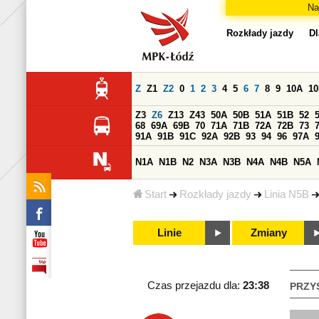
Na
Rozkłady jazdy
Dl
Z
Z1
Z2
0
1
2
3
4
5
6
7
8
9
10A
1
Z3
Z6
Z13
Z43
50A
50B
51A
51B
52
68
69A
69B
70
71A
71B
72A
72B
73
91A
91B
91C
92A
92B
93
94
96
97A
N1A
N1B
N2
N3A
N3B
N4A
N4B
N5A
Start
Rozkłady jazdy
Linia N5B
Linie
Zmiany
Czas przejazdu dla:
23:38
PRZY