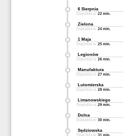
6 Sierpnia
Dojeżdża w:
22 min.
Zielona
Dojeżdża w:
24 min.
1 Maja
Dojeżdża w:
25 min.
Legionów
Dojeżdża w:
26 min.
Manufaktura
Dojeżdża w:
27 min.
Lutomierska
Dojeżdża w:
28 min.
Limanowskiego
Dojeżdża w:
29 min.
Dolna
Dojeżdża w:
30 min.
Sędziowska
Dojeżdża w:
31 min.