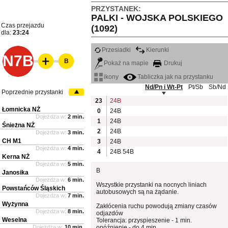
PRZYSTANEK:
PALKI - WOJSKA POLSKIEGO
Czas przejazdu
(1092)
dla:
23:24
Przesiadki
Kierunki
N7B
B
Pokaż na mapie
Drukuj
ikony
Tabliczka jak na przystanku
Nd/Pn i Wt-Pt
Pt/Sb
Sb/Nd
Poprzednie przystanki
23
24B
Łomnicka NŻ
0
24B
Dojeżdża w:
2 min.
1
24B
Śnieżna NŻ
2
24B
Dojeżdża w:
3 min.
CH M1
3
24B
Dojeżdża w:
4 min.
4
24B
54B
Kerna NŻ
Dojeżdża w:
5 min.
B
Janosika
Dojeżdża w:
6 min.
Wszystkie przystanki na nocnych liniach
Powstańców Śląskich
autobusowych są na żądanie.
Dojeżdża w:
7 min.
Wyżynna
Zakłócenia ruchu powodują zmiany czasów
Dojeżdża w:
8 min.
odjazdów
Weselna
Tolerancja: przyspieszenie - 1 min.
Dojeżdża w:
10 min.
opóźnienie - do 4 min.