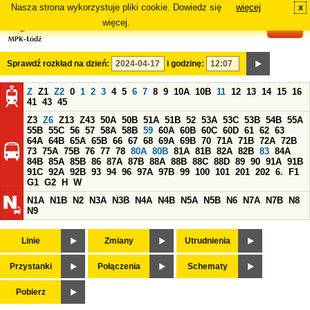
Nasza strona wykorzystuje pliki cookie. Dowiedz się
więcej
x
#
więcej.
Sprawdź rozkład na dzień:
i godzinę:
Z
Z1
Z2
0
1
2
3
4
5
6
7
8
9
10A
10B
11
12
13
14
15
16
41
43
45
Z3
Z6
Z13
Z43
50A
50B
51A
51B
52
53A
53C
53B
54B
55A
55B
55C
56
57
58A
58B
59
60A
60B
60C
60D
61
62
63
64A
64B
65A
65B
66
67
68
69A
69B
70
71A
71B
72A
72B
73
75A
75B
76
77
78
80A
80B
81A
81B
82A
82B
83
84A
84B
85A
85B
86
87A
87B
88A
88B
88C
88D
89
90
91A
91B
91C
92A
92B
93
94
96
97A
97B
99
100
101
201
202
6.
F1
G1
G2
H
W
N1A
N1B
N2
N3A
N3B
N4A
N4B
N5A
N5B
N6
N7A
N7B
N8
N9
Linie
Zmiany
Utrudnienia
Przystanki
Połączenia
Schematy
Pobierz