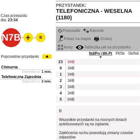
PRZYSTANEK:
TELEFONICZNA - WESELNA
Czas przejazdu
(1180)
dla:
23:34
Przesiadki
Kierunki
N7B
B
Pokaż na mapie
Drukuj
ikony
Tabliczka jak na przystanku
Nd/Pn i Wt-Pt
Pt/Sb
Sb/Nd
Poprzednie przystanki
23
34B
Chmurna
0
34B
Dojeżdża w:
1 min.
1
34B
Telefoniczna Zajezdnia
2
34B
Dojeżdża w:
2 min.
3
34B
4
34B
5
04B
B
Wszystkie przystanki na nocnych liniach
autobusowych są na żądanie.
Zakłócenia ruchu powodują zmiany czasów
odjazdów