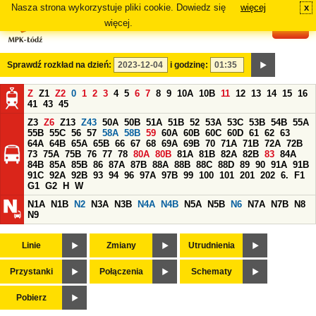
Nasza strona wykorzystuje pliki cookie. Dowiedz się
więcej
x
#
więcej.
Sprawdź rozkład na dzień:
i godzinę:
Z
Z1
Z2
0
1
2
3
4
5
6
7
8
9
10A
10B
11
12
13
14
15
16
41
43
45
Z3
Z6
Z13
Z43
50A
50B
51A
51B
52
53A
53C
53B
54B
55A
55B
55C
56
57
58A
58B
59
60A
60B
60C
60D
61
62
63
64A
64B
65A
65B
66
67
68
69A
69B
70
71A
71B
72A
72B
73
75A
75B
76
77
78
80A
80B
81A
81B
82A
82B
83
84A
84B
85A
85B
86
87A
87B
88A
88B
88C
88D
89
90
91A
91B
91C
92A
92B
93
94
96
97A
97B
99
100
101
201
202
6.
F1
G1
G2
H
W
N1A
N1B
N2
N3A
N3B
N4A
N4B
N5A
N5B
N6
N7A
N7B
N8
N9
Linie
Zmiany
Utrudnienia
Przystanki
Połączenia
Schematy
Pobierz