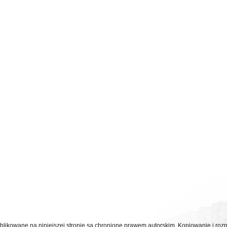
ublikowane na niniejszej stronie są chronione prawem autorskim. Kopiowanie i r