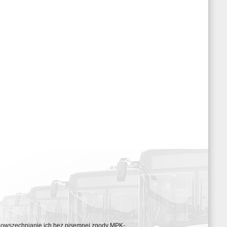
ozpowszechnianie ich bez pisemnej zgody MPK-