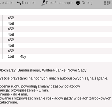
zesiadki
Kierunki
Pokaż na mapie
Drukuj
i
45B
45B
45B
45B
45B
45B
45B
15B
45y
Włókniarzy, Bandurskiego, Waltera-Janke, Nowe Sady
stkie przystanki na nocnych liniach autobusowych są na żądanie.
ócenia ruchu powodują zmiany czasów odjazdów
rancja: przyspieszenie - 1 min.
nienie - do 4 min.
owanie i rozpowszechnianie rozkładów jazdy w celach zarobkowych
 zabronione.