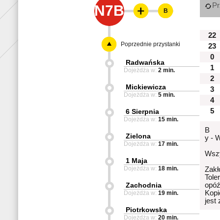
Pr
N7B
B
22
Poprzednie przystanki
23
0
Radwańska
1
Dojeżdża w:
2 min.
2
Mickiewicza
3
Dojeżdża w:
5 min.
4
5
6 Sierpnia
Dojeżdża w:
15 min.
B
Zielona
y - 
Dojeżdża w:
17 min.
Wszy
1 Maja
Dojeżdża w:
18 min.
Zakł
Tole
Zachodnia
opóź
Kopi
Dojeżdża w:
19 min.
jest
Piotrkowska
Dojeżdża w:
20 min.