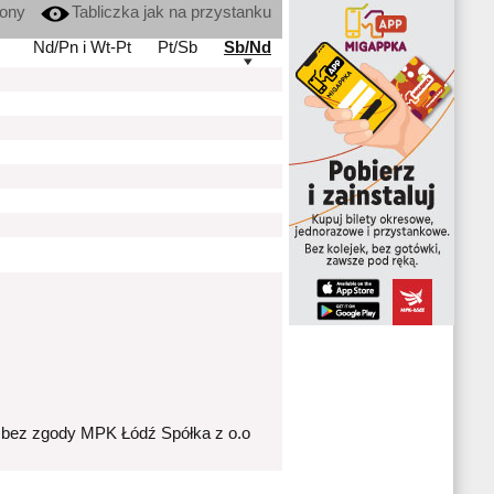
kony
Tabliczka jak na przystanku
Nd/Pn i Wt-Pt
Pt/Sb
Sb/Nd
 bez zgody MPK Łódź Spółka z o.o