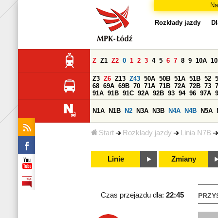
Na
Rozkłady jazdy
Dl
Z
Z1
Z2
0
1
2
3
4
5
6
7
8
9
10A
1
Z3
Z6
Z13
Z43
50A
50B
51A
51B
52
68
69A
69B
70
71A
71B
72A
72B
73
91A
91B
91C
92A
92B
93
94
96
97A
N1A
N1B
N2
N3A
N3B
N4A
N4B
N5A
Start
Rozkłady jazdy
Linia N7B
Linie
Zmiany
Czas przejazdu dla:
22:45
PRZY