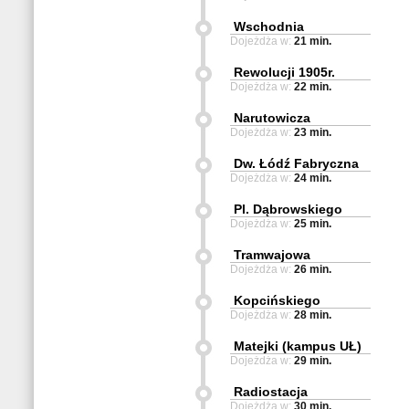
Wschodnia
Dojeżdża w:
21 min.
Rewolucji 1905r.
Dojeżdża w:
22 min.
Narutowicza
Dojeżdża w:
23 min.
Dw. Łódź Fabryczna
Dojeżdża w:
24 min.
Pl. Dąbrowskiego
Dojeżdża w:
25 min.
Tramwajowa
Dojeżdża w:
26 min.
Kopcińskiego
Dojeżdża w:
28 min.
Matejki (kampus UŁ)
Dojeżdża w:
29 min.
Radiostacja
Dojeżdża w:
30 min.