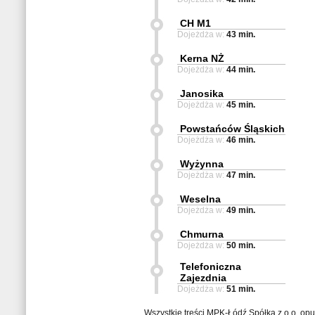
CH M1
Dojeżdża w:
43 min.
Kerna NŻ
Dojeżdża w:
44 min.
Janosika
Dojeżdża w:
45 min.
Powstańców Śląskich
Dojeżdża w:
46 min.
Wyżynna
Dojeżdża w:
47 min.
Weselna
Dojeżdża w:
49 min.
Chmurna
Dojeżdża w:
50 min.
Telefoniczna
Zajezdnia
Dojeżdża w:
51 min.
Wszystkie treści MPK-Łódź Spółka z o.o. op