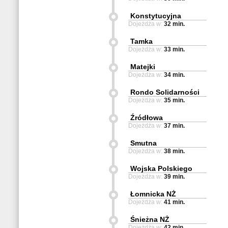
Konstytucyjna
Dojeżdża w:
32 min.
Tamka
Dojeżdża w:
33 min.
Matejki
Dojeżdża w:
34 min.
Rondo Solidarności
Dojeżdża w:
35 min.
Źródłowa
Dojeżdża w:
37 min.
Smutna
Dojeżdża w:
38 min.
Wojska Polskiego
Dojeżdża w:
39 min.
Łomnicka NŻ
Dojeżdża w:
41 min.
Śnieżna NŻ
Dojeżdża w:
42 min.