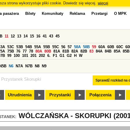
sza strona wykorzystuje pliki cookie. Dowiedz się więcej.
więcej
a pasażera
Bilety
Komunikaty
Reklama
Przetargi
O MPK
0B
11
12
13
14
15
16
41
43
45
53A
53C
53B
54B
55A
55B
55C
56
57
58A
58B
59
60A
60B
60C
60
75A
75B
76
77
78
80A
80B
81A
81B
82A
82B
83
84A
84B
85A
85B
97B
99
100
101
201
202
6.
F1
G1
G2
H
W
N5B
N6
N7A
N7B
N8
N9
Przystanek Skorupki
Sprawdź rozkład na d
Utrudnienia
Przystanki
Połączenia
WÓLCZAŃSKA - SKORUPKI (2001
STANEK: