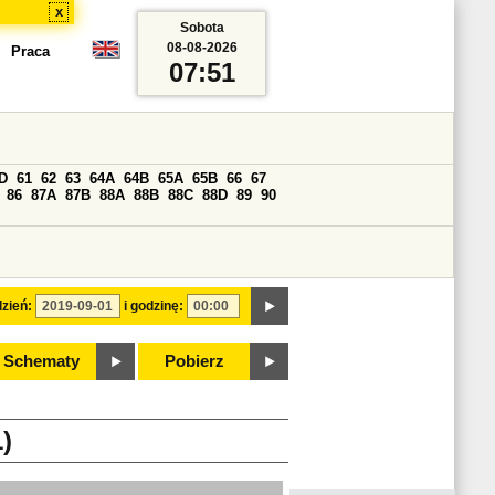
x
Sobota
08-08-2026
Praca
07:51
D
61
62
63
64A
64B
65A
65B
66
67
86
87A
87B
88A
88B
88C
88D
89
90
zień:
i godzinę:
Schematy
Pobierz
)