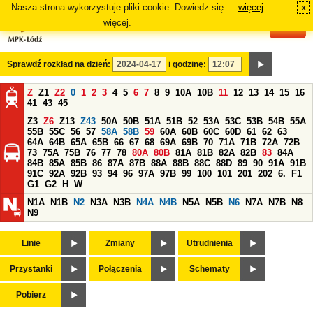
Nasza strona wykorzystuje pliki cookie. Dowiedz się
więcej
x
#
więcej.
Sprawdź rozkład na dzień:
i godzinę:
Z
Z1
Z2
0
1
2
3
4
5
6
7
8
9
10A
10B
11
12
13
14
15
16
41
43
45
Z3
Z6
Z13
Z43
50A
50B
51A
51B
52
53A
53C
53B
54B
55A
55B
55C
56
57
58A
58B
59
60A
60B
60C
60D
61
62
63
64A
64B
65A
65B
66
67
68
69A
69B
70
71A
71B
72A
72B
73
75A
75B
76
77
78
80A
80B
81A
81B
82A
82B
83
84A
84B
85A
85B
86
87A
87B
88A
88B
88C
88D
89
90
91A
91B
91C
92A
92B
93
94
96
97A
97B
99
100
101
201
202
6.
F1
G1
G2
H
W
N1A
N1B
N2
N3A
N3B
N4A
N4B
N5A
N5B
N6
N7A
N7B
N8
N9
Linie
Zmiany
Utrudnienia
Przystanki
Połączenia
Schematy
Pobierz