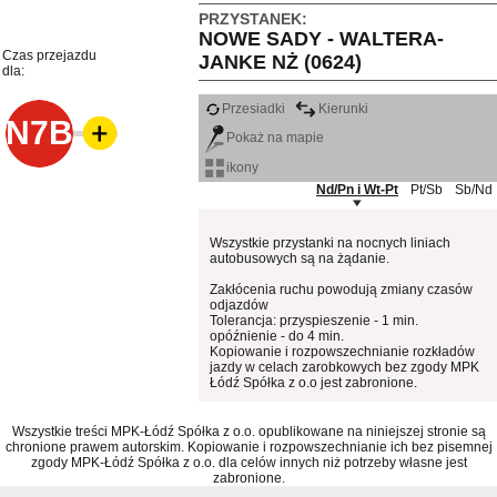
PRZYSTANEK:
NOWE SADY - WALTERA-
Czas przejazdu
JANKE NŻ (0624)
dla:
Przesiadki
Kierunki
N7B
Pokaż na mapie
ikony
Nd/Pn i Wt-Pt
Pt/Sb
Sb/Nd
Wszystkie przystanki na nocnych liniach
autobusowych są na żądanie.
Zakłócenia ruchu powodują zmiany czasów
odjazdów
Tolerancja: przyspieszenie - 1 min.
opóźnienie - do 4 min.
Kopiowanie i rozpowszechnianie rozkładów
jazdy w celach zarobkowych bez zgody MPK
Łódź Spółka z o.o jest zabronione.
Wszystkie treści MPK-Łódź Spółka z o.o. opublikowane na niniejszej stronie są
chronione prawem autorskim. Kopiowanie i rozpowszechnianie ich bez pisemnej
zgody MPK-Łódź Spółka z o.o. dla celów innych niż potrzeby własne jest
zabronione.