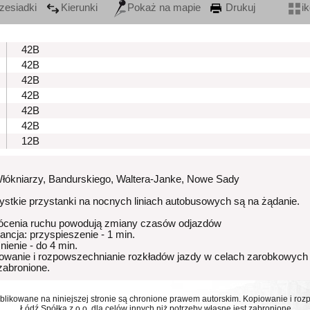
zesiadki
Kierunki
Pokaż na mapie
Drukuj
i
42B
42B
42B
42B
42B
42B
12B
Włókniarzy, Bandurskiego, Waltera-Janke, Nowe Sady
stkie przystanki na nocnych liniach autobusowych są na żądanie.
ócenia ruchu powodują zmiany czasów odjazdów
rancja: przyspieszenie - 1 min.
nienie - do 4 min.
owanie i rozpowszechnianie rozkładów jazdy w celach zarobkowych
 zabronione.
ublikowane na niniejszej stronie są chronione prawem autorskim. Kopiowanie i r
Łódź Spółka z o.o. dla celów innych niż potrzeby własne jest zabronione.