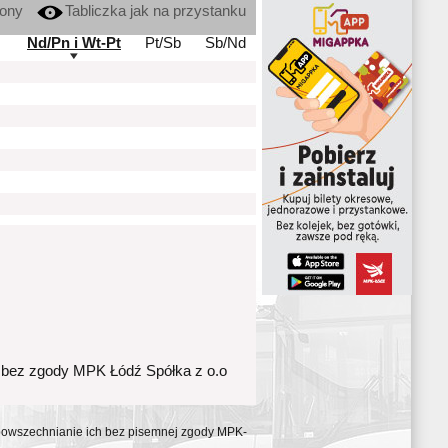
kony
Tabliczka jak na przystanku
Nd/Pn i Wt-Pt
Pt/Sb
Sb/Nd
 bez zgody MPK Łódź Spółka z o.o
ozpowszechnianie ich bez pisemnej zgody MPK-