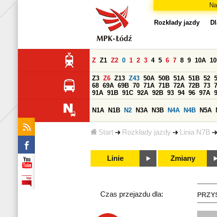
Na
Rozkłady jazdy
Dl
Z
Z1
Z2
0
1
2
3
4
5
6
7
8
9
10A
1
Z3
Z6
Z13
Z43
50A
50B
51A
51B
52
68
69A
69B
70
71A
71B
72A
72B
73
91A
91B
91C
92A
92B
93
94
96
97A
N1A
N1B
N2
N3A
N3B
N4A
N4B
N5A
Start
Rozkłady jazdy
Linia N7B
Linie
Zmiany
Czas przejazdu dla:
PRZY