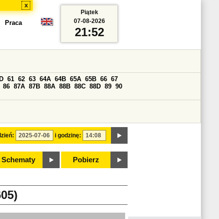
x
Piątek
07-08-2026
Praca
21:52
D
61
62
63
64A
64B
65A
65B
66
67
86
87A
87B
88A
88B
88C
88D
89
90
zień:
i godzinę:
Schematy
Pobierz
05)