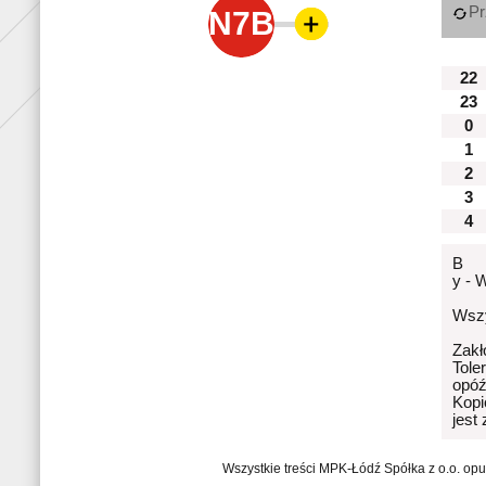
Pr
N7B
22
23
0
1
2
3
4
B
y - 
Wszy
Zakł
Tole
opóź
Kopi
jest
Wszystkie treści MPK-Łódź Spółka z o.o. op