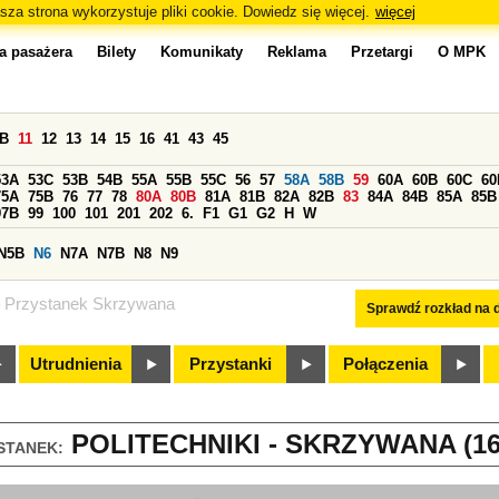
sza strona wykorzystuje pliki cookie. Dowiedz się więcej.
więcej
a pasażera
Bilety
Komunikaty
Reklama
Przetargi
O MPK
0B
11
12
13
14
15
16
41
43
45
53A
53C
53B
54B
55A
55B
55C
56
57
58A
58B
59
60A
60B
60C
60
75A
75B
76
77
78
80A
80B
81A
81B
82A
82B
83
84A
84B
85A
85B
97B
99
100
101
201
202
6.
F1
G1
G2
H
W
N5B
N6
N7A
N7B
N8
N9
Przystanek Skrzywana
Sprawdź rozkład na d
Utrudnienia
Przystanki
Połączenia
POLITECHNIKI - SKRZYWANA (16
STANEK: