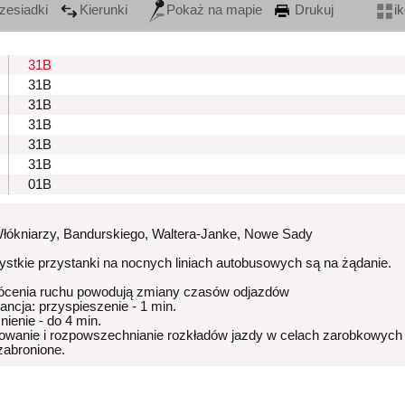
zesiadki
Kierunki
Pokaż na mapie
Drukuj
i
31B
31B
31B
31B
31B
31B
01B
Włókniarzy, Bandurskiego, Waltera-Janke, Nowe Sady
stkie przystanki na nocnych liniach autobusowych są na żądanie.
ócenia ruchu powodują zmiany czasów odjazdów
rancja: przyspieszenie - 1 min.
nienie - do 4 min.
owanie i rozpowszechnianie rozkładów jazdy w celach zarobkowych
 zabronione.