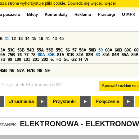
sza strona wykorzystuje pliki cookie. Dowiedz się więcej.
więcej
a pasażera
Bilety
Komunikaty
Reklama
Przetargi
O MPK
0B
11
12
13
14
15
16
41
43
45
53A
53C
53B
54B
55A
55B
55C
56
57
58A
58B
59
60A
60B
60C
60
75A
75B
76
77
78
80A
80B
81A
81B
82A
82B
83
84A
84B
85A
85B
97B
99
100
101
201
202
6.
F1
G1
G2
H
W
N5B
N6
N7A
N7B
N8
N9
Przystanek Elektronowa 8 NŻ
Sprawdź rozkład na d
Utrudnienia
Przystanki
Połączenia
ELEKTRONOWA - ELEKTRONOWA 
STANEK: