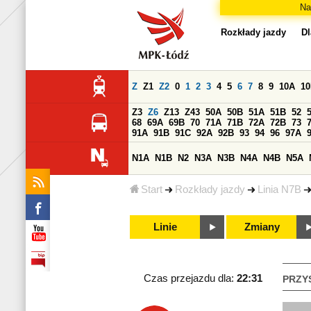
Na
Rozkłady jazdy
Dl
Z
Z1
Z2
0
1
2
3
4
5
6
7
8
9
10A
1
Z3
Z6
Z13
Z43
50A
50B
51A
51B
52
68
69A
69B
70
71A
71B
72A
72B
73
91A
91B
91C
92A
92B
93
94
96
97A
N1A
N1B
N2
N3A
N3B
N4A
N4B
N5A
Start
Rozkłady jazdy
Linia N7B
Linie
Zmiany
Czas przejazdu dla:
22:31
PRZY