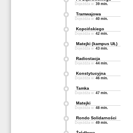
Dojeżdża w:
39 min.
Tramwajowa
Dojeżdża w:
40 min.
Kopcińskiego
Dojeżdża w:
42 min.
Matejki (kampus UŁ)
Dojeżdża w:
43 min.
Radiostacja
Dojeżdża w:
44 min.
Konstytucyjna
Dojeżdża w:
46 min.
Tamka
Dojeżdża w:
47 min.
Matejki
Dojeżdża w:
48 min.
Rondo Solidarności
Dojeżdża w:
49 min.
Źródłowa