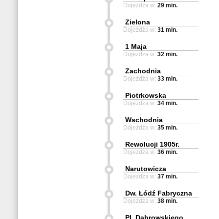
Dojeżdża w:
29 min.
Zielona
Dojeżdża w:
31 min.
1 Maja
Dojeżdża w:
32 min.
Zachodnia
Dojeżdża w:
33 min.
Piotrkowska
Dojeżdża w:
34 min.
Wschodnia
Dojeżdża w:
35 min.
Rewolucji 1905r.
Dojeżdża w:
36 min.
Narutowicza
Dojeżdża w:
37 min.
Dw. Łódź Fabryczna
Dojeżdża w:
38 min.
Pl. Dąbrowskiego