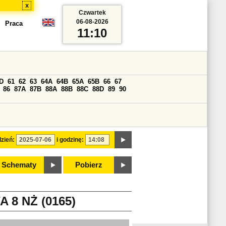
x
Czwartek
06-08-2026
Praca
11:10
D
61
62
63
64A
64B
65A
65B
66
67
86
87A
87B
88A
88B
88C
88D
89
90
zień:
i godzinę:
Schematy
Pobierz
8 NŻ (0165)