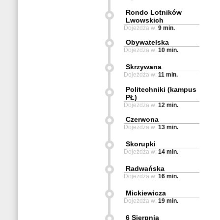
Rondo Lotników
Lwowskich
Dojeżdża w:
9 min.
Obywatelska
Dojeżdża w:
10 min.
Skrzywana
Dojeżdża w:
11 min.
Politechniki (kampus
PŁ)
Dojeżdża w:
12 min.
Czerwona
Dojeżdża w:
13 min.
Skorupki
Dojeżdża w:
14 min.
Radwańska
Dojeżdża w:
16 min.
Mickiewicza
Dojeżdża w:
19 min.
6 Sierpnia