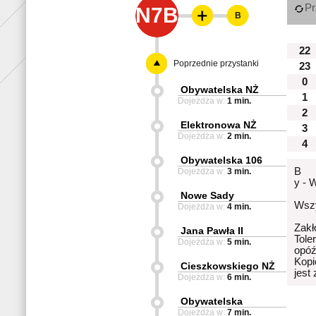
Pr
N7B
B
22
Poprzednie przystanki
23
0
Obywatelska NŻ
1
Dojeżdża w:
1 min.
2
Elektronowa NŻ
3
Dojeżdża w:
2 min.
4
Obywatelska 106
B
Dojeżdża w:
3 min.
y - 
Nowe Sady
Wszy
Dojeżdża w:
4 min.
Zakł
Jana Pawła II
Tole
Dojeżdża w:
5 min.
opóź
Kopi
Cieszkowskiego NŻ
jest
Dojeżdża w:
6 min.
Obywatelska
Dojeżdża w:
7 min.