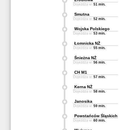
Dojeżdża w:
51 min.
Smutna
Dojeżdża w:
52 min.
Wojska Polskiego
Dojeżdża w:
53 min.
Łomnicka NŻ
Dojeżdża w:
55 min.
Śnieżna NŻ
Dojeżdża w:
56 min.
CH M1
Dojeżdża w:
57 min.
Kerna NŻ
Dojeżdża w:
58 min.
Janosika
Dojeżdża w:
59 min.
Powstańców Śląskich
Dojeżdża w:
60 min.