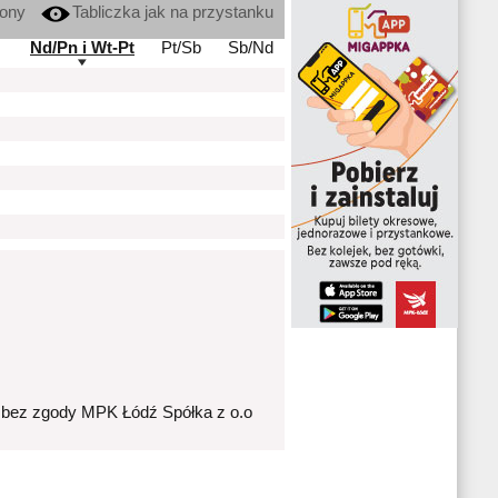
kony
Tabliczka jak na przystanku
Nd/Pn i Wt-Pt
Pt/Sb
Sb/Nd
 bez zgody MPK Łódź Spółka z o.o