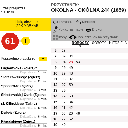
PRZYSTANEK:
Czas przejazdu
OKÓLNA - OKÓLNA 244 (1859)
dla:
8:28
Linię obsługuje
Przesiadki
Kierunki
ZPK MARKAB
Pokaż na mapie
Drukuj
ikony
Tabliczka jak na przystanku
61
ROBOCZY
SOBOTY
NIEDZIELA
6
18
7
09
34
Poprzednie przystanki
8
04
28
53
9
19
49
Łagiewnicka (Zgierz) #
Dojeżdża w:
1 min.
10
29
48
Sierakowskiego (Zgierz)
11
08
37
Dojeżdża w:
2 min.
12
07
59
Spacerowa (Zgierz)
Dojeżdża w:
3 min.
13
59
Skłodowskiej-Curie (Zgierz)
14
29
50
Dojeżdża w:
4 min.
15
12
34
pl. Kilińskiego (Zgierz)
16
11
42
Dojeżdża w:
5 min.
Dubois (Zgierz)
17
03
26
48
Dojeżdża w:
6 min.
18
22
52
Piłsudskiego (Zgierz)
19
40
Dojeżdża w:
8 min.