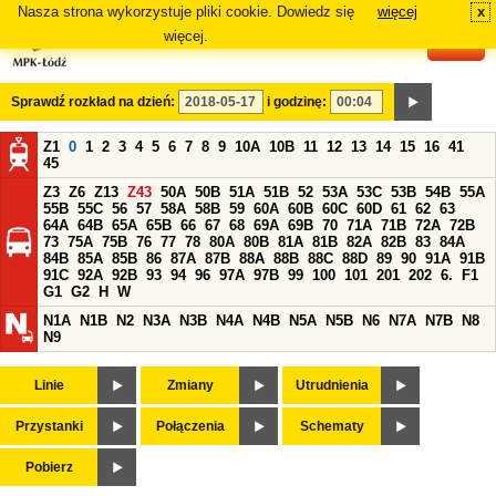
Nasza strona wykorzystuje pliki cookie. Dowiedz się
więcej
x
#
więcej.
Sprawdź rozkład na dzień:
i godzinę:
Z1
0
1
2
3
4
5
6
7
8
9
10A
10B
11
12
13
14
15
16
41
45
Z3
Z6
Z13
Z43
50A
50B
51A
51B
52
53A
53C
53B
54B
55A
55B
55C
56
57
58A
58B
59
60A
60B
60C
60D
61
62
63
64A
64B
65A
65B
66
67
68
69A
69B
70
71A
71B
72A
72B
73
75A
75B
76
77
78
80A
80B
81A
81B
82A
82B
83
84A
84B
85A
85B
86
87A
87B
88A
88B
88C
88D
89
90
91A
91B
91C
92A
92B
93
94
96
97A
97B
99
100
101
201
202
6.
F1
G1
G2
H
W
N1A
N1B
N2
N3A
N3B
N4A
N4B
N5A
N5B
N6
N7A
N7B
N8
N9
Linie
Zmiany
Utrudnienia
Przystanki
Połączenia
Schematy
Pobierz