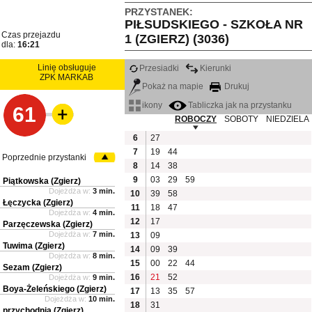
PRZYSTANEK:
PIŁSUDSKIEGO - SZKOŁA NR
Czas przejazdu
1 (ZGIERZ) (3036)
dla:
16:21
Linię obsługuje
Przesiadki
Kierunki
ZPK MARKAB
Pokaż na mapie
Drukuj
ikony
Tabliczka jak na przystanku
61
ROBOCZY
SOBOTY
NIEDZIELA
6
27
7
19
44
Poprzednie przystanki
8
14
38
9
03
29
59
Piątkowska (Zgierz)
Dojeżdża w:
3 min.
10
39
58
Łęczycka (Zgierz)
11
18
47
Dojeżdża w:
4 min.
12
17
Parzęczewska (Zgierz)
Dojeżdża w:
7 min.
13
09
Tuwima (Zgierz)
14
09
39
Dojeżdża w:
8 min.
15
00
22
44
Sezam (Zgierz)
16
21
52
Dojeżdża w:
9 min.
Boya-Żeleńskiego (Zgierz)
17
13
35
57
Dojeżdża w:
10 min.
18
31
przychodnia (Zgierz)