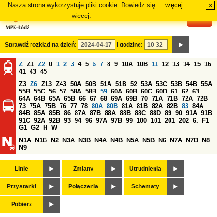
Nasza strona wykorzystuje pliki cookie. Dowiedz się
więcej
x
#
więcej.
Sprawdź rozkład na dzień:
i godzinę:
Z
Z1
Z2
0
1
2
3
4
5
6
7
8
9
10A
10B
11
12
13
14
15
16
41
43
45
Z3
Z6
Z13
Z43
50A
50B
51A
51B
52
53A
53C
53B
54B
55A
55B
55C
56
57
58A
58B
59
60A
60B
60C
60D
61
62
63
64A
64B
65A
65B
66
67
68
69A
69B
70
71A
71B
72A
72B
73
75A
75B
76
77
78
80A
80B
81A
81B
82A
82B
83
84A
84B
85A
85B
86
87A
87B
88A
88B
88C
88D
89
90
91A
91B
91C
92A
92B
93
94
96
97A
97B
99
100
101
201
202
6.
F1
G1
G2
H
W
N1A
N1B
N2
N3A
N3B
N4A
N4B
N5A
N5B
N6
N7A
N7B
N8
N9
Linie
Zmiany
Utrudnienia
Przystanki
Połączenia
Schematy
Pobierz