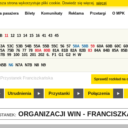
sza strona wykorzystuje pliki cookie. Dowiedz się więcej.
więcej
a pasażera
Bilety
Komunikaty
Reklama
Przetargi
O MPK
0B
11
12
13
14
15
16
41
43
45
53A
53C
53B
54B
55A
55B
55C
56
57
58A
58B
59
60A
60B
60C
60
75A
75B
76
77
78
80A
80B
81A
81B
82A
82B
83
84A
84B
85A
85B
97B
99
100
101
201
202
6.
F1
G1
G2
H
W
N5B
N6
N7A
N7B
N8
N9
Przystanek Franciszkańska
Sprawdź rozkład na d
Utrudnienia
Przystanki
Połączenia
ORGANIZACJI WIN - FRANCISZKA
STANEK: