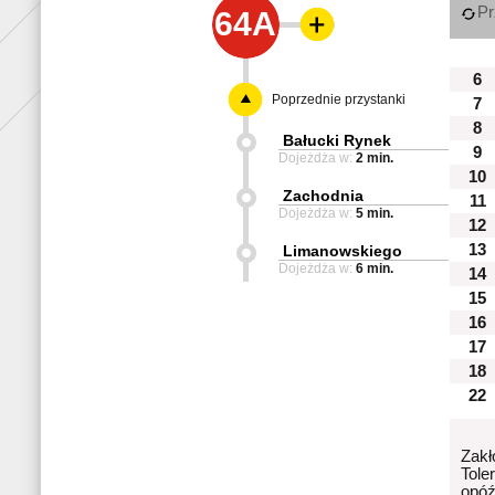
Pr
64A
6
Poprzednie przystanki
7
8
Bałucki Rynek
9
Dojeżdża w:
2 min.
10
Zachodnia
11
Dojeżdża w:
5 min.
12
13
Limanowskiego
Dojeżdża w:
6 min.
14
15
16
17
18
22
Zakł
Tole
opóź