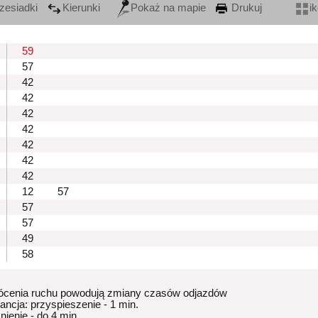
zesiadki
Kierunki
Pokaż na mapie
Drukuj
i
59
57
42
42
42
42
42
42
42
12
57
57
57
49
58
ócenia ruchu powodują zmiany czasów odjazdów
rancja: przyspieszenie - 1 min.
nienie - do 4 min.