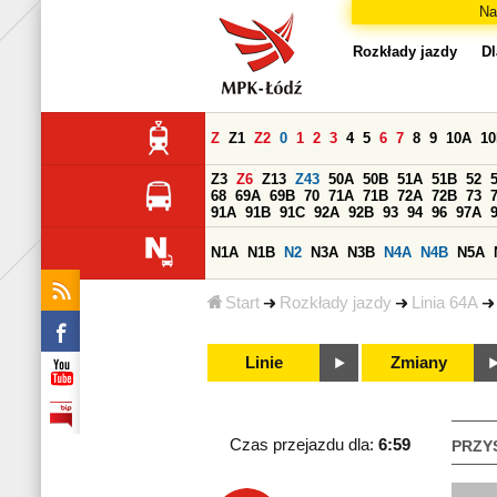
Na
Rozkłady jazdy
Dl
Z
Z1
Z2
0
1
2
3
4
5
6
7
8
9
10A
1
Z3
Z6
Z13
Z43
50A
50B
51A
51B
52
68
69A
69B
70
71A
71B
72A
72B
73
91A
91B
91C
92A
92B
93
94
96
97A
N1A
N1B
N2
N3A
N3B
N4A
N4B
N5A
Start
Rozkłady jazdy
Linia 64A
Linie
Zmiany
Czas przejazdu dla:
6:59
PRZY