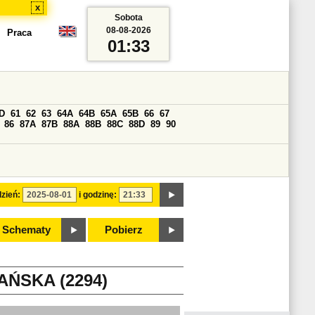
x
Sobota
08-08-2026
Praca
01:33
D
61
62
63
64A
64B
65A
65B
66
67
86
87A
87B
88A
88B
88C
88D
89
90
zień:
i godzinę:
Schematy
Pobierz
ŃSKA (2294)