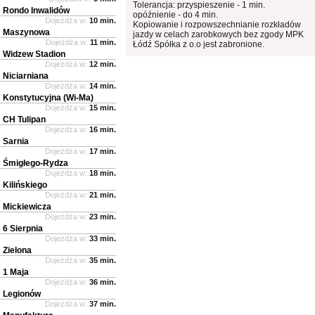
Tolerancja: przyspieszenie - 1 min.
Rondo Inwalidów
opóźnienie - do 4 min.
Dojeżdża w:
10 min.
Kopiowanie i rozpowszechnianie rozkładów
Maszynowa
jazdy w celach zarobkowych bez zgody MPK
Dojeżdża w:
11 min.
Łódź Spółka z o.o jest zabronione.
Widzew Stadion
Dojeżdża w:
12 min.
Niciarniana
Dojeżdża w:
14 min.
Konstytucyjna (Wi-Ma)
Dojeżdża w:
15 min.
CH Tulipan
Dojeżdża w:
16 min.
Sarnia
Dojeżdża w:
17 min.
Śmigłego-Rydza
Dojeżdża w:
18 min.
Kilińskiego
Dojeżdża w:
21 min.
Mickiewicza
Dojeżdża w:
23 min.
6 Sierpnia
Dojeżdża w:
33 min.
Zielona
Dojeżdża w:
35 min.
1 Maja
Dojeżdża w:
36 min.
Legionów
Dojeżdża w:
37 min.