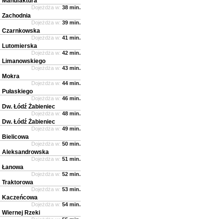
Manufaktura
Dojeżdża w:
38 min.
Zachodnia
Dojeżdża w:
39 min.
Czarnkowska
Dojeżdża w:
41 min.
Lutomierska
Dojeżdża w:
42 min.
Limanowskiego
Dojeżdża w:
43 min.
Mokra
Dojeżdża w:
44 min.
Pułaskiego
Dojeżdża w:
46 min.
Dw. Łódź Żabieniec
Dojeżdża w:
48 min.
Dw. Łódź Żabieniec
Dojeżdża w:
49 min.
Bielicowa
Dojeżdża w:
50 min.
Aleksandrowska
Dojeżdża w:
51 min.
Łanowa
Dojeżdża w:
52 min.
Traktorowa
Dojeżdża w:
53 min.
Kaczeńcowa
Dojeżdża w:
54 min.
Wiernej Rzeki