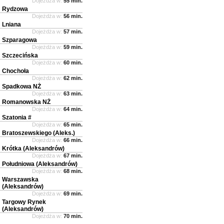
Dojeżdża w:
55 min.
Rydzowa
Dojeżdża w:
56 min.
Lniana
Dojeżdża w:
57 min.
Szparagowa
Dojeżdża w:
59 min.
Szczecińska
Dojeżdża w:
60 min.
Chochoła
Dojeżdża w:
62 min.
Spadkowa NŻ
Dojeżdża w:
63 min.
Romanowska NŻ
Dojeżdża w:
64 min.
Szatonia #
Dojeżdża w:
65 min.
Bratoszewskiego (Aleks.)
Dojeżdża w:
66 min.
Krótka (Aleksandrów)
Dojeżdża w:
67 min.
Południowa (Aleksandrów)
Dojeżdża w:
68 min.
Warszawska
(Aleksandrów)
Dojeżdża w:
69 min.
Targowy Rynek
(Aleksandrów)
Dojeżdża w:
70 min.