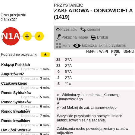
PRZYSTANEK:
ZAKŁADOWA - ODNOWICIELA
Czas przejazdu
(1419)
dla:
22:27
Przesiadki
Kierunki
N1A
A
Pokaż na mapie
Drukuj
ikony
Tabliczka jak na przystanku
Nd/Pn i Wt-Pt
Pt/Sb
Sb/Nd
Poprzednie przystanki
22
27A
Książąt Polskich
23
27A
Dojeżdża w:
1 min.
0
57A
Augustów NŻ
2
27A
Dojeżdża w:
3 min.
Czajkowskiego
5
11x
Dojeżdża w:
4 min.
Rondo Sybiraków
x - Włókniarzy, Lutomierską, Klonową,
Dojeżdża w:
5 min.
Limanowskiego
Rondo Sybiraków
A
Dojeżdża w:
6 min.
y - od Mokrej do zaj. Limanowskiego
Rondo Inwalidów
Dojeżdża w:
7 min.
Wszystkie przystanki na nocnych liniach
autobusowych są na żądanie.
Rondo Inwalidów
Dojeżdża w:
8 min.
Zakłócenia ruchu powodują zmiany czasów
Dw. Łódź Widzew
odjazdów
Dojeżdża w:
9 min.