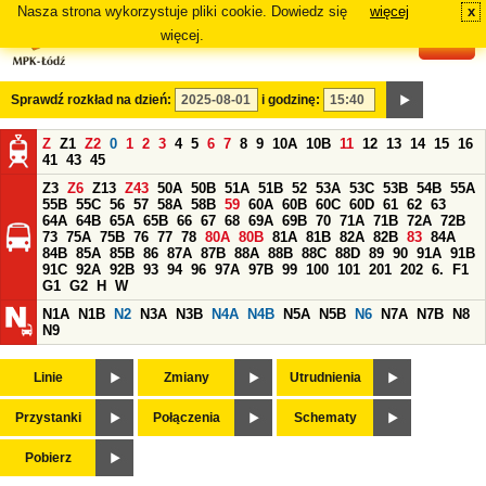
Nasza strona wykorzystuje pliki cookie. Dowiedz się
więcej
x
#
więcej.
Sprawdź rozkład na dzień:
i godzinę:
Z
Z1
Z2
0
1
2
3
4
5
6
7
8
9
10A
10B
11
12
13
14
15
16
41
43
45
Z3
Z6
Z13
Z43
50A
50B
51A
51B
52
53A
53C
53B
54B
55A
55B
55C
56
57
58A
58B
59
60A
60B
60C
60D
61
62
63
64A
64B
65A
65B
66
67
68
69A
69B
70
71A
71B
72A
72B
73
75A
75B
76
77
78
80A
80B
81A
81B
82A
82B
83
84A
84B
85A
85B
86
87A
87B
88A
88B
88C
88D
89
90
91A
91B
91C
92A
92B
93
94
96
97A
97B
99
100
101
201
202
6.
F1
G1
G2
H
W
N1A
N1B
N2
N3A
N3B
N4A
N4B
N5A
N5B
N6
N7A
N7B
N8
N9
Linie
Zmiany
Utrudnienia
Przystanki
Połączenia
Schematy
Pobierz