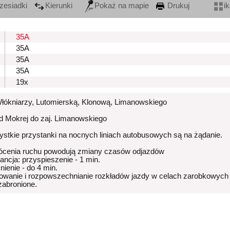
zesiadki
Kierunki
Pokaż na mapie
Drukuj
i
35A
35A
35A
35A
19x
Włókniarzy, Lutomierską, Klonową, Limanowskiego
od Mokrej do zaj. Limanowskiego
stkie przystanki na nocnych liniach autobusowych są na żądanie.
ócenia ruchu powodują zmiany czasów odjazdów
rancja: przyspieszenie - 1 min.
nienie - do 4 min.
owanie i rozpowszechnianie rozkładów jazdy w celach zarobkowych
 zabronione.