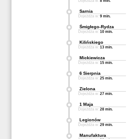
Dojeżdża w:
8 min.
Sarnia
Dojeżdża w:
9 min.
Śmigłego-Rydza
Dojeżdża w:
10 min.
Kilińskiego
Dojeżdża w:
13 min.
Mickiewicza
Dojeżdża w:
15 min.
6 Sierpnia
Dojeżdża w:
25 min.
Zielona
Dojeżdża w:
27 min.
1 Maja
Dojeżdża w:
28 min.
Legionów
Dojeżdża w:
29 min.
Manufaktura