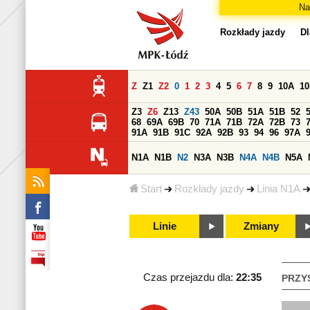
Na
Rozkłady jazdy
Dl
Z
Z1
Z2
0
1
2
3
4
5
6
7
8
9
10A
1
Z3
Z6
Z13
Z43
50A
50B
51A
51B
52
68
69A
69B
70
71A
71B
72A
72B
73
91A
91B
91C
92A
92B
93
94
96
97A
N1A
N1B
N2
N3A
N3B
N4A
N4B
N5A
Start
Rozkłady jazdy
Linia N1A
Linie
Zmiany
Czas przejazdu dla:
22:35
PRZY