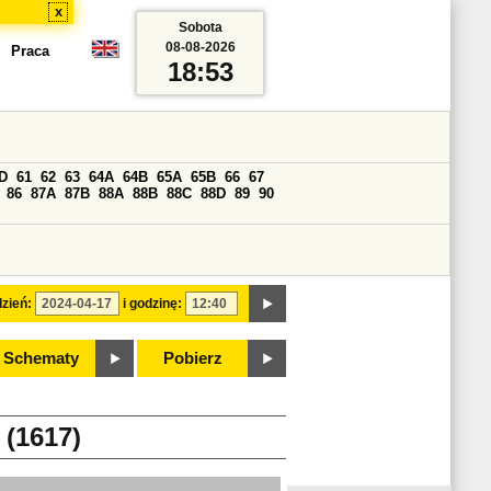
x
Sobota
08-08-2026
Praca
18:53
D
61
62
63
64A
64B
65A
65B
66
67
86
87A
87B
88A
88B
88C
88D
89
90
zień:
i godzinę:
Schematy
Pobierz
(1617)