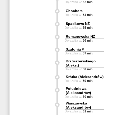
Dojeżdża w:
52 min.
Chochoła
Dojeżdża w:
54 min.
Spadkowa NŻ
Dojeżdża w:
55 min.
Romanowska NŻ
Dojeżdża w:
56 min.
Szatonia #
Dojeżdża w:
57 min.
Bratoszewskiego
(Aleks.)
Dojeżdża w:
58 min.
Krótka (Aleksandrów)
Dojeżdża w:
59 min.
Południowa
(Aleksandrów)
Dojeżdża w:
60 min.
Warszawska
(Aleksandrów)
Dojeżdża w:
61 min.