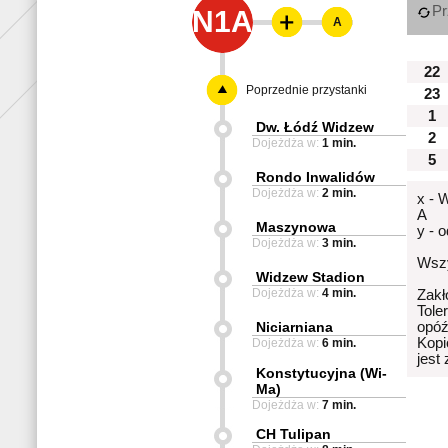
Pr
N1A
A
22
Poprzednie przystanki
23
1
Dw. Łódź Widzew
2
Dojeżdża w:
1 min.
5
Rondo Inwalidów
Dojeżdża w:
2 min.
x - 
A
Maszynowa
y - 
Dojeżdża w:
3 min.
Wszy
Widzew Stadion
Dojeżdża w:
4 min.
Zakł
Tole
Niciarniana
opóź
Kopi
Dojeżdża w:
6 min.
jest
Konstytucyjna (Wi-
Ma)
Dojeżdża w:
7 min.
CH Tulipan