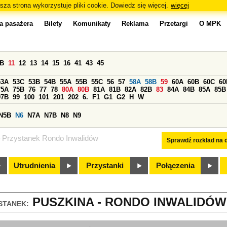
sza strona wykorzystuje pliki cookie. Dowiedz się więcej.
więcej
a pasażera
Bilety
Komunikaty
Reklama
Przetargi
O MPK
0B
11
12
13
14
15
16
41
43
45
53A
53C
53B
54B
55A
55B
55C
56
57
58A
58B
59
60A
60B
60C
60
75A
75B
76
77
78
80A
80B
81A
81B
82A
82B
83
84A
84B
85A
85B
97B
99
100
101
201
202
6.
F1
G1
G2
H
W
N5B
N6
N7A
N7B
N8
N9
Przystanek Rondo Inwalidów
Sprawdź rozkład na d
Utrudnienia
Przystanki
Połączenia
PUSZKINA - RONDO INWALIDÓW 
STANEK: