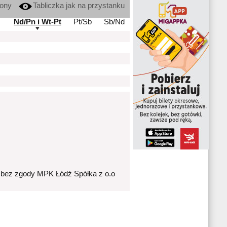
kony
Tabliczka jak na przystanku
Nd/Pn i Wt-Pt
Pt/Sb
Sb/Nd
 bez zgody MPK Łódź Spółka z o.o