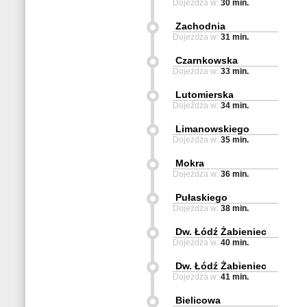
Dojeżdża w:
30 min.
Zachodnia
Dojeżdża w:
31 min.
Czarnkowska
Dojeżdża w:
33 min.
Lutomierska
Dojeżdża w:
34 min.
Limanowskiego
Dojeżdża w:
35 min.
Mokra
Dojeżdża w:
36 min.
Pułaskiego
Dojeżdża w:
38 min.
Dw. Łódź Żabieniec
Dojeżdża w:
40 min.
Dw. Łódź Żabieniec
Dojeżdża w:
41 min.
Bielicowa