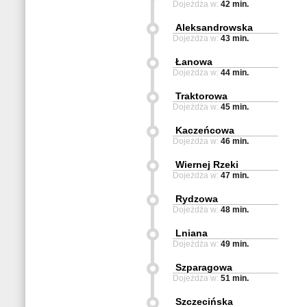
Dojeżdża w:
42 min.
Aleksandrowska
Dojeżdża w:
43 min.
Łanowa
Dojeżdża w:
44 min.
Traktorowa
Dojeżdża w:
45 min.
Kaczeńcowa
Dojeżdża w:
46 min.
Wiernej Rzeki
Dojeżdża w:
47 min.
Rydzowa
Dojeżdża w:
48 min.
Lniana
Dojeżdża w:
49 min.
Szparagowa
Dojeżdża w:
51 min.
Szczecińska