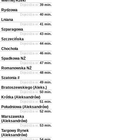
Wiernej Rzeki
Dojeżdża w:
39 min.
Rydzowa
Dojeżdża w:
40 min.
Lniana
Dojeżdża w:
41 min.
Szparagowa
Dojeżdża w:
43 min.
Szczecińska
Dojeżdża w:
44 min.
Chochoła
Dojeżdża w:
46 min.
Spadkowa NŻ
Dojeżdża w:
47 min.
Romanowska NŻ
Dojeżdża w:
48 min.
Szatonia #
Dojeżdża w:
49 min.
Bratoszewskiego (Aleks.)
Dojeżdża w:
50 min.
Krótka (Aleksandrów)
Dojeżdża w:
51 min.
Południowa (Aleksandrów)
Dojeżdża w:
52 min.
Warszawska
(Aleksandrów)
Dojeżdża w:
53 min.
Targowy Rynek
(Aleksandrów)
Dojeżdża w:
54 min.