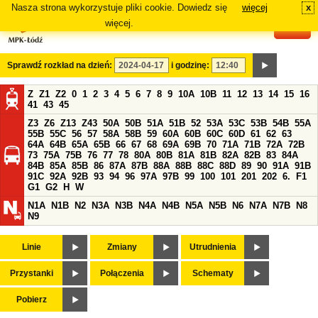
Nasza strona wykorzystuje pliki cookie. Dowiedz się
więcej
x
#
więcej.
Sprawdź rozkład na dzień:
i godzinę:
Z
Z1
Z2
0
1
2
3
4
5
6
7
8
9
10A
10B
11
12
13
14
15
16
41
43
45
Z3
Z6
Z13
Z43
50A
50B
51A
51B
52
53A
53C
53B
54B
55A
55B
55C
56
57
58A
58B
59
60A
60B
60C
60D
61
62
63
64A
64B
65A
65B
66
67
68
69A
69B
70
71A
71B
72A
72B
73
75A
75B
76
77
78
80A
80B
81A
81B
82A
82B
83
84A
84B
85A
85B
86
87A
87B
88A
88B
88C
88D
89
90
91A
91B
91C
92A
92B
93
94
96
97A
97B
99
100
101
201
202
6.
F1
G1
G2
H
W
N1A
N1B
N2
N3A
N3B
N4A
N4B
N5A
N5B
N6
N7A
N7B
N8
N9
Linie
Zmiany
Utrudnienia
Przystanki
Połączenia
Schematy
Pobierz