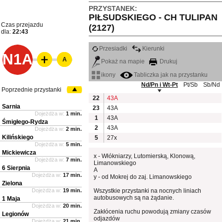
PRZYSTANEK:
PIŁSUDSKIEGO - CH TULIPAN
Czas przejazdu
(2127)
dla:
22:43
Przesiadki
Kierunki
N1A
A
Pokaż na mapie
Drukuj
ikony
Tabliczka jak na przystanku
Nd/Pn i Wt-Pt
Pt/Sb
Sb/Nd
Poprzednie przystanki
22
43A
Sarnia
23
43A
Dojeżdża w:
1 min.
1
43A
Śmigłego-Rydza
2
43A
Dojeżdża w:
2 min.
Kilińskiego
5
27x
Dojeżdża w:
5 min.
Mickiewicza
x - Włókniarzy, Lutomierską, Klonową,
Dojeżdża w:
7 min.
Limanowskiego
6 Sierpnia
A
Dojeżdża w:
17 min.
y - od Mokrej do zaj. Limanowskiego
Zielona
Dojeżdża w:
19 min.
Wszystkie przystanki na nocnych liniach
autobusowych są na żądanie.
1 Maja
Dojeżdża w:
20 min.
Zakłócenia ruchu powodują zmiany czasów
Legionów
odjazdów
Dojeżdża w:
21 min.