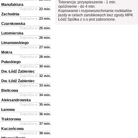
Tolerancja: przyspieszenie - 1 min.
Manufaktura
opóźnienie - do 4 min.
Dojeżdża w:
22 min.
Kopiowanie i rozpowszechnianie rozkładów
Zachodnia
jazdy w celach zarobkowych bez zgody MPK
Dojeżdża w:
23 min.
Łódź Spółka z o.o jest zabronione.
Czarnkowska
Dojeżdża w:
25 min.
Lutomierska
Dojeżdża w:
26 min.
Limanowskiego
Dojeżdża w:
27 min.
Mokra
Dojeżdża w:
28 min.
Pułaskiego
Dojeżdża w:
30 min.
Dw. Łódź Żabieniec
Dojeżdża w:
32 min.
Dw. Łódź Żabieniec
Dojeżdża w:
33 min.
Bielicowa
Dojeżdża w:
34 min.
Aleksandrowska
Dojeżdża w:
35 min.
Łanowa
Dojeżdża w:
36 min.
Traktorowa
Dojeżdża w:
37 min.
Kaczeńcowa
Dojeżdża w:
38 min.