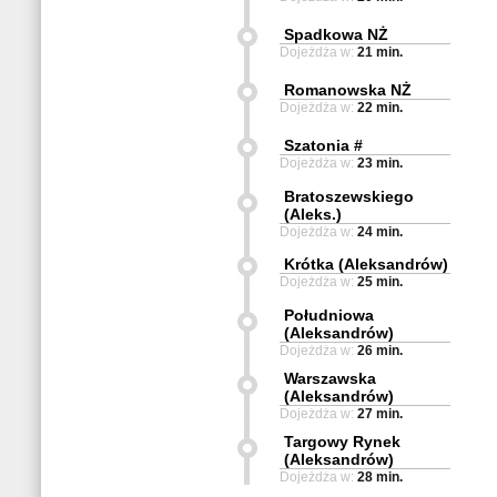
Spadkowa NŻ
Dojeżdża w:
21 min.
Romanowska NŻ
Dojeżdża w:
22 min.
Szatonia #
Dojeżdża w:
23 min.
Bratoszewskiego
(Aleks.)
Dojeżdża w:
24 min.
Krótka (Aleksandrów)
Dojeżdża w:
25 min.
Południowa
(Aleksandrów)
Dojeżdża w:
26 min.
Warszawska
(Aleksandrów)
Dojeżdża w:
27 min.
Targowy Rynek
(Aleksandrów)
Dojeżdża w:
28 min.