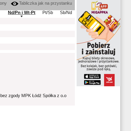
kony
Tabliczka jak na przystanku
Nd/Pn i Wt-Pt
Pt/Sb
Sb/Nd
 bez zgody MPK Łódź Spółka z o.o