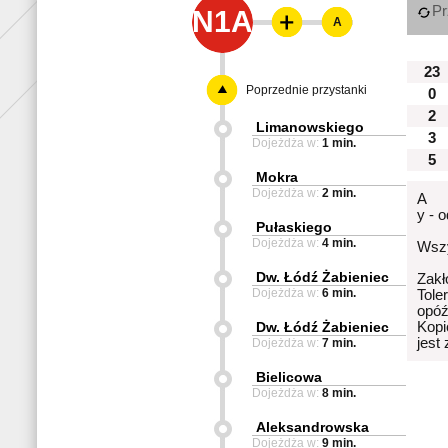
Pr
N1A
A
23
Poprzednie przystanki
0
2
Limanowskiego
3
Dojeżdża w:
1 min.
5
Mokra
Dojeżdża w:
2 min.
A
y - 
Pułaskiego
Dojeżdża w:
4 min.
Wszy
Dw. Łódź Żabieniec
Zakł
Dojeżdża w:
6 min.
Tole
opóź
Dw. Łódź Żabieniec
Kopi
jest
Dojeżdża w:
7 min.
Bielicowa
Dojeżdża w:
8 min.
Aleksandrowska
Dojeżdża w:
9 min.