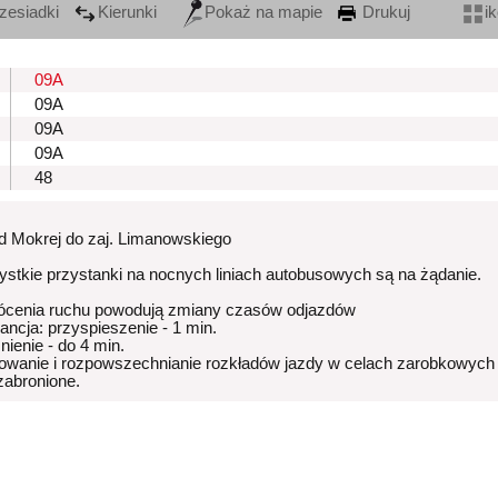
zesiadki
Kierunki
Pokaż na mapie
Drukuj
i
09A
09A
09A
09A
48
od Mokrej do zaj. Limanowskiego
stkie przystanki na nocnych liniach autobusowych są na żądanie.
ócenia ruchu powodują zmiany czasów odjazdów
rancja: przyspieszenie - 1 min.
nienie - do 4 min.
owanie i rozpowszechnianie rozkładów jazdy w celach zarobkowych
 zabronione.