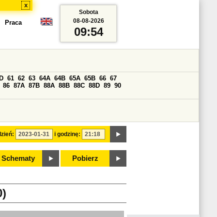
x
Sobota
08-08-2026
Praca
09:54
D
61
62
63
64A
64B
65A
65B
66
67
86
87A
87B
88A
88B
88C
88D
89
90
zień:
i godzinę:
Schematy
Pobierz
)