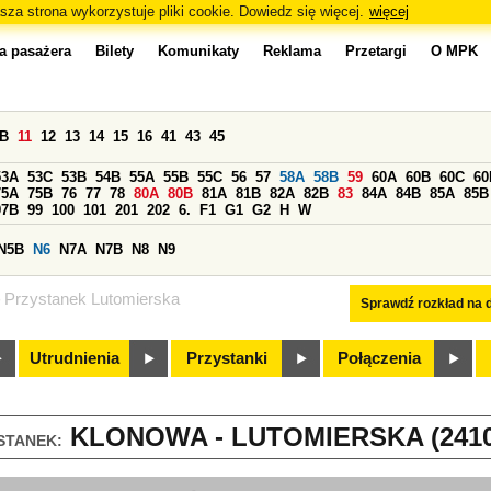
sza strona wykorzystuje pliki cookie. Dowiedz się więcej.
więcej
a pasażera
Bilety
Komunikaty
Reklama
Przetargi
O MPK
0B
11
12
13
14
15
16
41
43
45
53A
53C
53B
54B
55A
55B
55C
56
57
58A
58B
59
60A
60B
60C
60
75A
75B
76
77
78
80A
80B
81A
81B
82A
82B
83
84A
84B
85A
85B
97B
99
100
101
201
202
6.
F1
G1
G2
H
W
N5B
N6
N7A
N7B
N8
N9
Przystanek Lutomierska
Sprawdź rozkład na d
Utrudnienia
Przystanki
Połączenia
KLONOWA - LUTOMIERSKA (2410
STANEK: