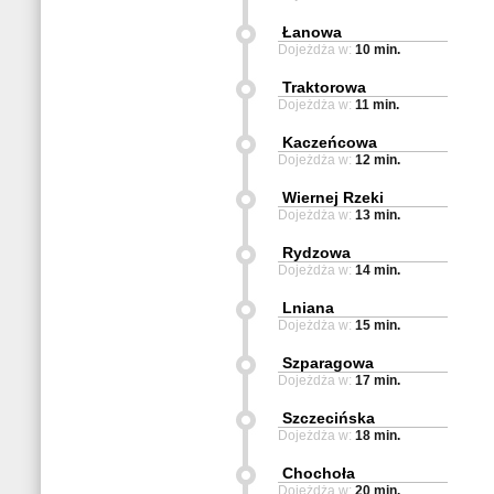
Łanowa
Dojeżdża w:
10 min.
Traktorowa
Dojeżdża w:
11 min.
Kaczeńcowa
Dojeżdża w:
12 min.
Wiernej Rzeki
Dojeżdża w:
13 min.
Rydzowa
Dojeżdża w:
14 min.
Lniana
Dojeżdża w:
15 min.
Szparagowa
Dojeżdża w:
17 min.
Szczecińska
Dojeżdża w:
18 min.
Chochoła
Dojeżdża w:
20 min.