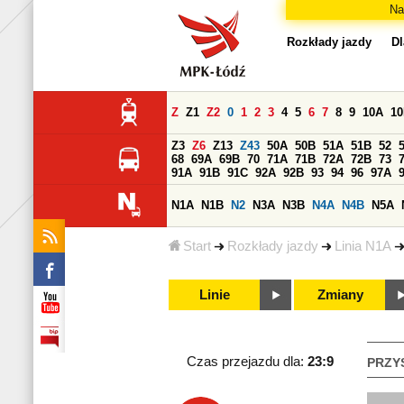
Na
Rozkłady jazdy
Dl
Z
Z1
Z2
0
1
2
3
4
5
6
7
8
9
10A
1
Z3
Z6
Z13
Z43
50A
50B
51A
51B
52
68
69A
69B
70
71A
71B
72A
72B
73
91A
91B
91C
92A
92B
93
94
96
97A
N1A
N1B
N2
N3A
N3B
N4A
N4B
N5A
Start
Rozkłady jazdy
Linia N1A
Linie
Zmiany
Czas przejazdu dla:
23:9
PRZY