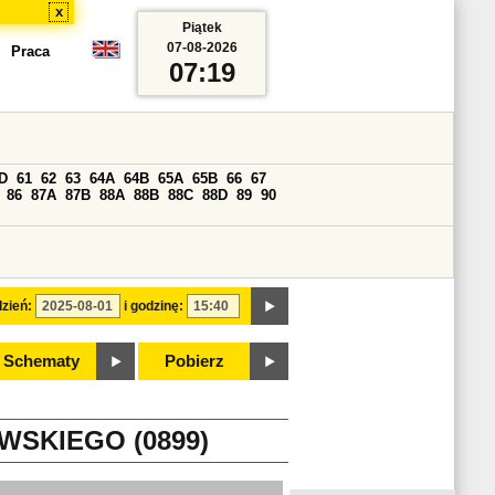
x
Piątek
07-08-2026
Praca
07:19
D
61
62
63
64A
64B
65A
65B
66
67
86
87A
87B
88A
88B
88C
88D
89
90
zień:
i godzinę:
Schematy
Pobierz
SKIEGO (0899)