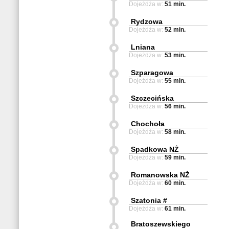
Dojeżdża w:
51 min.
Rydzowa
Dojeżdża w:
52 min.
Lniana
Dojeżdża w:
53 min.
Szparagowa
Dojeżdża w:
55 min.
Szczecińska
Dojeżdża w:
56 min.
Chochoła
Dojeżdża w:
58 min.
Spadkowa NŻ
Dojeżdża w:
59 min.
Romanowska NŻ
Dojeżdża w:
60 min.
Szatonia #
Dojeżdża w:
61 min.
Bratoszewskiego