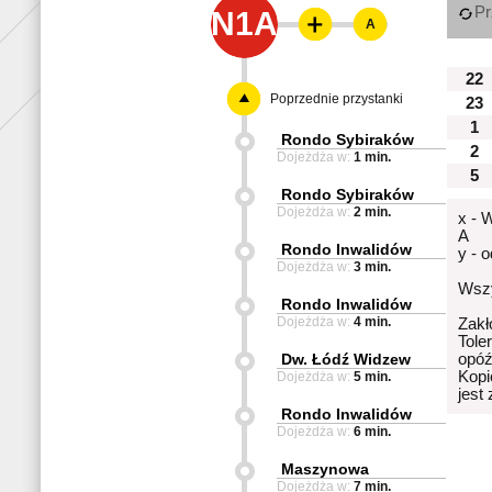
Pr
N1A
A
22
Poprzednie przystanki
23
1
Rondo Sybiraków
2
Dojeżdża w:
1 min.
5
Rondo Sybiraków
Dojeżdża w:
2 min.
x - 
A
Rondo Inwalidów
y - 
Dojeżdża w:
3 min.
Wszy
Rondo Inwalidów
Dojeżdża w:
4 min.
Zakł
Tole
Dw. Łódź Widzew
opóź
Kopi
Dojeżdża w:
5 min.
jest
Rondo Inwalidów
Dojeżdża w:
6 min.
Maszynowa
Dojeżdża w:
7 min.