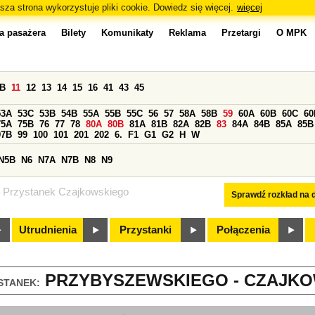
sza strona wykorzystuje pliki cookie. Dowiedz się więcej.
więcej
a pasażera
Bilety
Komunikaty
Reklama
Przetargi
O MPK
0B
11
12
13
14
15
16
41
43
45
53A
53C
53B
54B
55A
55B
55C
56
57
58A
58B
59
60A
60B
60C
60
75A
75B
76
77
78
80A
80B
81A
81B
82A
82B
83
84A
84B
85A
85B
97B
99
100
101
201
202
6.
F1
G1
G2
H
W
N5B
N6
N7A
N7B
N8
N9
Przystanek Czajkowskiego
Sprawdź rozkład na d
Utrudnienia
Przystanki
Połączenia
PRZYBYSZEWSKIEGO - CZAJKOW
STANEK: