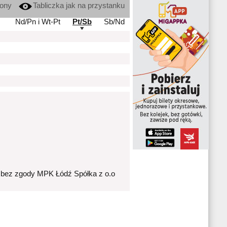
kony
Tabliczka jak na przystanku
Nd/Pn i Wt-Pt
Pt/Sb
Sb/Nd
 bez zgody MPK Łódź Spółka z o.o