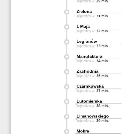
Dojeżdża w:
29 min.
Zielona
Dojeżdża w:
31 min.
1 Maja
Dojeżdża w:
32 min.
Legionów
Dojeżdża w:
33 min.
Manufaktura
Dojeżdża w:
34 min.
Zachodnia
Dojeżdża w:
35 min.
Czarnkowska
Dojeżdża w:
37 min.
Lutomierska
Dojeżdża w:
38 min.
Limanowskiego
Dojeżdża w:
39 min.
Mokra