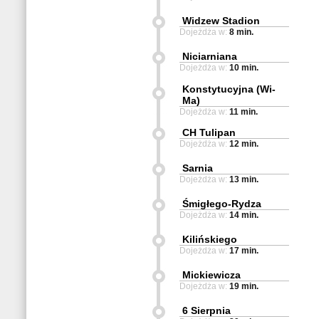
Widzew Stadion
Dojeżdża w:
8 min.
Niciarniana
Dojeżdża w:
10 min.
Konstytucyjna (Wi-
Ma)
Dojeżdża w:
11 min.
CH Tulipan
Dojeżdża w:
12 min.
Sarnia
Dojeżdża w:
13 min.
Śmigłego-Rydza
Dojeżdża w:
14 min.
Kilińskiego
Dojeżdża w:
17 min.
Mickiewicza
Dojeżdża w:
19 min.
6 Sierpnia