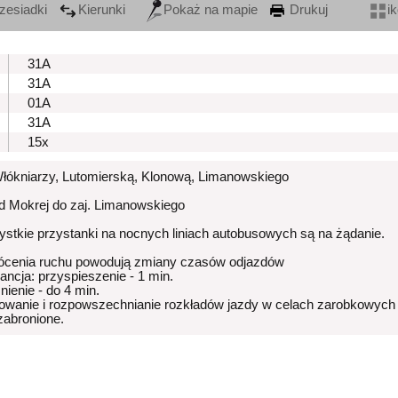
zesiadki
Kierunki
Pokaż na mapie
Drukuj
i
31A
31A
01A
31A
15x
Włókniarzy, Lutomierską, Klonową, Limanowskiego
od Mokrej do zaj. Limanowskiego
stkie przystanki na nocnych liniach autobusowych są na żądanie.
ócenia ruchu powodują zmiany czasów odjazdów
rancja: przyspieszenie - 1 min.
nienie - do 4 min.
owanie i rozpowszechnianie rozkładów jazdy w celach zarobkowych
 zabronione.