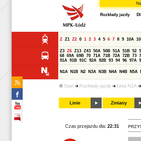
Na
Rozkłady jazdy
Dl
Z
Z1
Z2
0
1
2
3
4
5
6
7
8
9
10A
1
Z3
Z6
Z13
Z43
50A
50B
51A
51B
52
68
69A
69B
70
71A
71B
72A
72B
73
91A
91B
91C
92A
92B
93
94
96
97A
N1A
N1B
N2
N3A
N3B
N4A
N4B
N5A
Start
Rozkłady jazdy
Linia N1A
Linie
Zmiany
Czas przejazdu dla:
22:31
PRZY