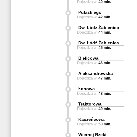
Dojeżdża w:
40 min.
Pułaskiego
Dojeżdża w:
42 min.
Dw. Łódź Żabieniec
Dojeżdża w:
44 min.
Dw. Łódź Żabieniec
Dojeżdża w:
45 min.
Bielicowa
Dojeżdża w:
46 min.
Aleksandrowska
Dojeżdża w:
47 min.
Łanowa
Dojeżdża w:
48 min.
Traktorowa
Dojeżdża w:
49 min.
Kaczeńcowa
Dojeżdża w:
50 min.
Wiernej Rzeki