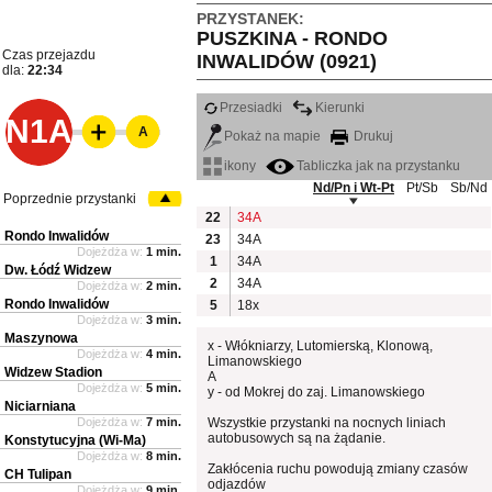
PRZYSTANEK:
PUSZKINA - RONDO
Czas przejazdu
INWALIDÓW (0921)
dla:
22:34
Przesiadki
Kierunki
N1A
A
Pokaż na mapie
Drukuj
ikony
Tabliczka jak na przystanku
Nd/Pn i Wt-Pt
Pt/Sb
Sb/Nd
Poprzednie przystanki
22
34A
Rondo Inwalidów
23
34A
Dojeżdża w:
1 min.
1
34A
Dw. Łódź Widzew
2
34A
Dojeżdża w:
2 min.
Rondo Inwalidów
5
18x
Dojeżdża w:
3 min.
Maszynowa
x - Włókniarzy, Lutomierską, Klonową,
Dojeżdża w:
4 min.
Limanowskiego
Widzew Stadion
A
Dojeżdża w:
5 min.
y - od Mokrej do zaj. Limanowskiego
Niciarniana
Dojeżdża w:
7 min.
Wszystkie przystanki na nocnych liniach
autobusowych są na żądanie.
Konstytucyjna (Wi-Ma)
Dojeżdża w:
8 min.
Zakłócenia ruchu powodują zmiany czasów
CH Tulipan
odjazdów
Dojeżdża w:
9 min.