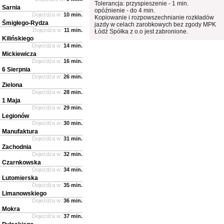
Tolerancja: przyspieszenie - 1 min.
Sarnia
opóźnienie - do 4 min.
Dojeżdża w:
10 min.
Kopiowanie i rozpowszechnianie rozkładów
Śmigłego-Rydza
jazdy w celach zarobkowych bez zgody MPK
Dojeżdża w:
11 min.
Łódź Spółka z o.o jest zabronione.
Kilińskiego
Dojeżdża w:
14 min.
Mickiewicza
Dojeżdża w:
16 min.
6 Sierpnia
Dojeżdża w:
26 min.
Zielona
Dojeżdża w:
28 min.
1 Maja
Dojeżdża w:
29 min.
Legionów
Dojeżdża w:
30 min.
Manufaktura
Dojeżdża w:
31 min.
Zachodnia
Dojeżdża w:
32 min.
Czarnkowska
Dojeżdża w:
34 min.
Lutomierska
Dojeżdża w:
35 min.
Limanowskiego
Dojeżdża w:
36 min.
Mokra
Dojeżdża w:
37 min.