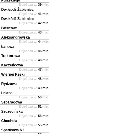
Pułaskiego
Dojeżdża w:
39 min.
Dw. Łódź Żabieniec
Dojeżdża w:
41 min.
Dw. Łódź Żabieniec
Dojeżdża w:
42 min.
Bielicowa
Dojeżdża w:
43 min.
Aleksandrowska
Dojeżdża w:
44 min.
Łanowa
Dojeżdża w:
45 min.
Traktorowa
Dojeżdża w:
46 min.
Kaczeńcowa
Dojeżdża w:
47 min.
Wiernej Rzeki
Dojeżdża w:
48 min.
Rydzowa
Dojeżdża w:
49 min.
Lniana
Dojeżdża w:
50 min.
Szparagowa
Dojeżdża w:
52 min.
Szczecińska
Dojeżdża w:
53 min.
Chochoła
Dojeżdża w:
55 min.
Spadkowa NŻ