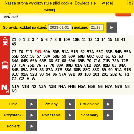
Nasza strona wykorzystuje pliki cookie. Dowiedz się
więcej
x
#
więcej.
Sprawdź rozkład na dzień:
i godzinę:
Z1
0
1
2
3
4
5
6
7
8
9
10A
10B
11
12
13
14
15
16
41
45
Z3
Z6
Z13
Z43
50A
50B
51A
51B
52
53A
53C
53B
54B
55A
55B
55C
56
57
58A
58B
59
60A
60B
60C
60D
61
62
63
64A
64B
65A
65B
66
67
68
69A
69B
70
71A
71B
72A
72B
73
75A
75B
76
77
78
80A
80B
81A
81B
82A
82B
83
84A
84B
85A
85B
86
87A
87B
88A
88B
88C
88D
89
90
91A
91B
91C
92A
92B
93
94
96
97A
97B
99
100
101
201
202
6.
F1
G1
G2
H
W
N1A
N1B
N2
N3A
N3B
N4A
N4B
N5A
N5B
N6
N7A
N7B
N8
N9
Linie
Zmiany
Utrudnienia
Przystanki
Połączenia
Schematy
Pobierz