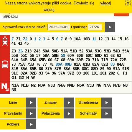
Nasza strona wykorzystuje pliki cookie. Dowiedz się
więcej
x
#
więcej.
Sprawdź rozkład na dzień:
i godzinę:
Z
Z1
Z2
0
1
2
3
4
5
6
7
8
9
10A
10B
11
12
13
14
15
16
41
43
45
Z3
Z6
Z13
Z43
50A
50B
51A
51B
52
53A
53C
53B
54B
55A
55B
55C
56
57
58A
58B
59
60A
60B
60C
60D
61
62
63
64A
64B
65A
65B
66
67
68
69A
69B
70
71A
71B
72A
72B
73
75A
75B
76
77
78
80A
80B
81A
81B
82A
82B
83
84A
84B
85A
85B
86
87A
87B
88A
88B
88C
88D
89
90
91A
91B
91C
92A
92B
93
94
96
97A
97B
99
100
101
201
202
6.
F1
G1
G2
H
W
N1A
N1B
N2
N3A
N3B
N4A
N4B
N5A
N5B
N6
N7A
N7B
N8
N9
Linie
Zmiany
Utrudnienia
Przystanki
Połączenia
Schematy
Pobierz