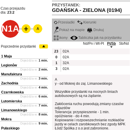
PRZYSTANEK:
Czas przejazdu
GDAŃSKA - ZIELONA (0194)
dla:
23:2
Przesiadki
Kierunki
N1A
A
Pokaż na mapie
Drukuj
ikony
Tabliczka jak na przystanku
Nd/Pn i Wt-Pt
Pt/Sb
Sb/Nd
Poprzednie przystanki
23
02A
1 Maja
0
02A
Dojeżdża w:
1 min.
1
32A
Legionów
3
02A
Dojeżdża w:
2 min.
Manufaktura
Dojeżdża w:
3 min.
A
Zachodnia
y - od Mokrej do zaj. Limanowskiego
Dojeżdża w:
4 min.
Wszystkie przystanki na nocnych liniach
Czarnkowska
autobusowych są na żądanie.
Dojeżdża w:
6 min.
Lutomierska
Zakłócenia ruchu powodują zmiany czasów
Dojeżdża w:
7 min.
odjazdów
Limanowskiego
Tolerancja: przyspieszenie - 1 min.
Dojeżdża w:
8 min.
opóźnienie - do 4 min.
Mokra
Kopiowanie i rozpowszechnianie rozkładów
Dojeżdża w:
9 min.
jazdy w celach zarobkowych bez zgody MPK
Pułaskiego
Łódź Spółka z o.o jest zabronione.