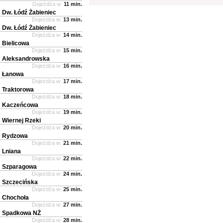
Dojeżdża w:
11 min.
Dw. Łódź Żabieniec
Dojeżdża w:
13 min.
Dw. Łódź Żabieniec
Dojeżdża w:
14 min.
Bielicowa
Dojeżdża w:
15 min.
Aleksandrowska
Dojeżdża w:
16 min.
Łanowa
Dojeżdża w:
17 min.
Traktorowa
Dojeżdża w:
18 min.
Kaczeńcowa
Dojeżdża w:
19 min.
Wiernej Rzeki
Dojeżdża w:
20 min.
Rydzowa
Dojeżdża w:
21 min.
Lniana
Dojeżdża w:
22 min.
Szparagowa
Dojeżdża w:
24 min.
Szczecińska
Dojeżdża w:
25 min.
Chochoła
Dojeżdża w:
27 min.
Spadkowa NŻ
Dojeżdża w:
28 min.