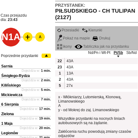
PRZYSTANEK:
PIŁSUDSKIEGO - CH TULIPAN
Czas przejazdu
(2127)
dla:
23:43
Przesiadki
Kierunki
N1A
A
Pokaż na mapie
Drukuj
ikony
Tabliczka jak na przystanku
Nd/Pn i Wt-Pt
Pt/Sb
Sb/Nd
Poprzednie przystanki
22
43A
Sarnia
23
43A
Dojeżdża w:
1 min.
1
13A
Śmigłego-Rydza
2
43A
Dojeżdża w:
2 min.
Kilińskiego
5
27x
Dojeżdża w:
5 min.
Mickiewicza
x - Włókniarzy, Lutomierską, Klonową,
Dojeżdża w:
7 min.
Limanowskiego
6 Sierpnia
A
Dojeżdża w:
17 min.
y - od Mokrej do zaj. Limanowskiego
Zielona
Dojeżdża w:
19 min.
Wszystkie przystanki na nocnych liniach
autobusowych są na żądanie.
1 Maja
Dojeżdża w:
20 min.
Zakłócenia ruchu powodują zmiany czasów
Legionów
odjazdów
Dojeżdża w:
21 min.