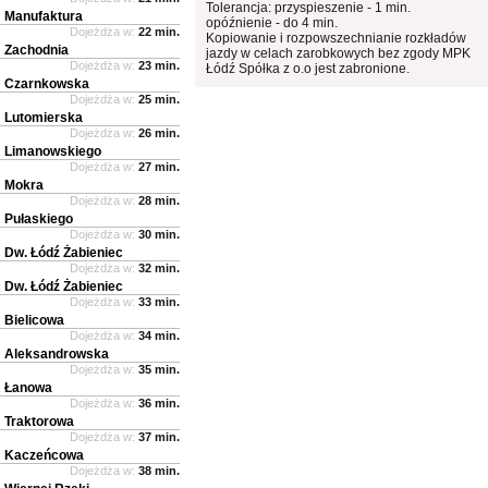
Tolerancja: przyspieszenie - 1 min.
Manufaktura
opóźnienie - do 4 min.
Dojeżdża w:
22 min.
Kopiowanie i rozpowszechnianie rozkładów
Zachodnia
jazdy w celach zarobkowych bez zgody MPK
Dojeżdża w:
23 min.
Łódź Spółka z o.o jest zabronione.
Czarnkowska
Dojeżdża w:
25 min.
Lutomierska
Dojeżdża w:
26 min.
Limanowskiego
Dojeżdża w:
27 min.
Mokra
Dojeżdża w:
28 min.
Pułaskiego
Dojeżdża w:
30 min.
Dw. Łódź Żabieniec
Dojeżdża w:
32 min.
Dw. Łódź Żabieniec
Dojeżdża w:
33 min.
Bielicowa
Dojeżdża w:
34 min.
Aleksandrowska
Dojeżdża w:
35 min.
Łanowa
Dojeżdża w:
36 min.
Traktorowa
Dojeżdża w:
37 min.
Kaczeńcowa
Dojeżdża w:
38 min.