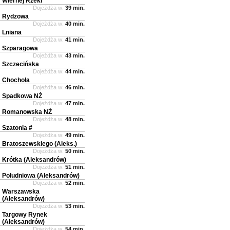
Wiernej Rzeki
Dojeżdża w:
39 min.
Rydzowa
Dojeżdża w:
40 min.
Lniana
Dojeżdża w:
41 min.
Szparagowa
Dojeżdża w:
43 min.
Szczecińska
Dojeżdża w:
44 min.
Chochoła
Dojeżdża w:
46 min.
Spadkowa NŻ
Dojeżdża w:
47 min.
Romanowska NŻ
Dojeżdża w:
48 min.
Szatonia #
Dojeżdża w:
49 min.
Bratoszewskiego (Aleks.)
Dojeżdża w:
50 min.
Krótka (Aleksandrów)
Dojeżdża w:
51 min.
Południowa (Aleksandrów)
Dojeżdża w:
52 min.
Warszawska
(Aleksandrów)
Dojeżdża w:
53 min.
Targowy Rynek
(Aleksandrów)
Dojeżdża w:
54 min.