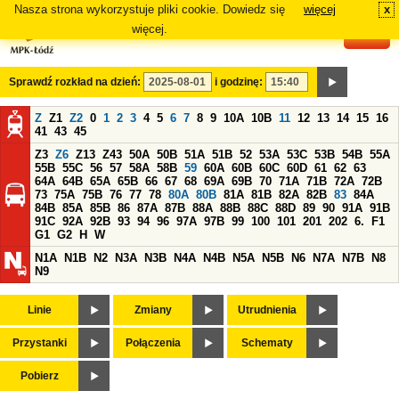
Nasza strona wykorzystuje pliki cookie. Dowiedz się
więcej
x
#
więcej.
Sprawdź rozkład na dzień:
i godzinę:
Z
Z1
Z2
0
1
2
3
4
5
6
7
8
9
10A
10B
11
12
13
14
15
16
41
43
45
Z3
Z6
Z13
Z43
50A
50B
51A
51B
52
53A
53C
53B
54B
55A
55B
55C
56
57
58A
58B
59
60A
60B
60C
60D
61
62
63
64A
64B
65A
65B
66
67
68
69A
69B
70
71A
71B
72A
72B
73
75A
75B
76
77
78
80A
80B
81A
81B
82A
82B
83
84A
84B
85A
85B
86
87A
87B
88A
88B
88C
88D
89
90
91A
91B
91C
92A
92B
93
94
96
97A
97B
99
100
101
201
202
6.
F1
G1
G2
H
W
N1A
N1B
N2
N3A
N3B
N4A
N4B
N5A
N5B
N6
N7A
N7B
N8
N9
Linie
Zmiany
Utrudnienia
Przystanki
Połączenia
Schematy
Pobierz