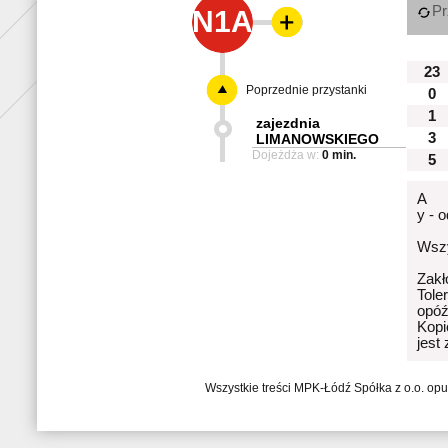
Pr
N1A
23
Poprzednie przystanki
0
1
zajezdnia
3
LIMANOWSKIEGO
Dojeżdża w:
0 min.
5
A
y - 
Wszy
Zakł
Tole
opóź
Kopi
jest
Wszystkie treści MPK-Łódź Spółka z o.o. op