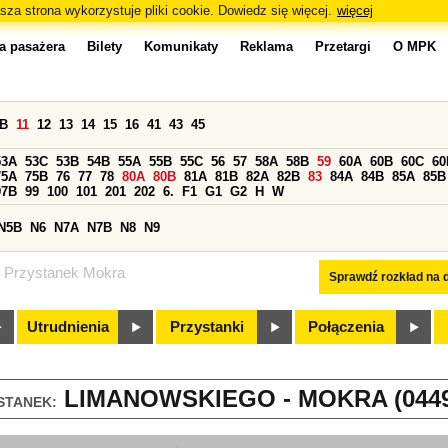
sza strona wykorzystuje pliki cookie. Dowiedz się więcej.
więcej
a pasażera
Bilety
Komunikaty
Reklama
Przetargi
O MPK
0B
11
12
13
14
15
16
41
43
45
53A
53C
53B
54B
55A
55B
55C
56
57
58A
58B
59
60A
60B
60C
60
75A
75B
76
77
78
80A
80B
81A
81B
82A
82B
83
84A
84B
85A
85B
97B
99
100
101
201
202
6.
F1
G1
G2
H
W
N5B
N6
N7A
N7B
N8
N9
Przystanek Mokra
Sprawdź rozkład na d
Utrudnienia
Przystanki
Połączenia
LIMANOWSKIEGO - MOKRA (0449
STANEK: