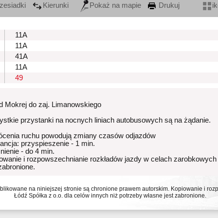
zesiadki
Kierunki
Pokaż na mapie
Drukuj
i
11A
11A
41A
11A
49
od Mokrej do zaj. Limanowskiego
stkie przystanki na nocnych liniach autobusowych są na żądanie.
ócenia ruchu powodują zmiany czasów odjazdów
rancja: przyspieszenie - 1 min.
nienie - do 4 min.
owanie i rozpowszechnianie rozkładów jazdy w celach zarobkowych
 zabronione.
ublikowane na niniejszej stronie są chronione prawem autorskim. Kopiowanie i r
Łódź Spółka z o.o. dla celów innych niż potrzeby własne jest zabronione.