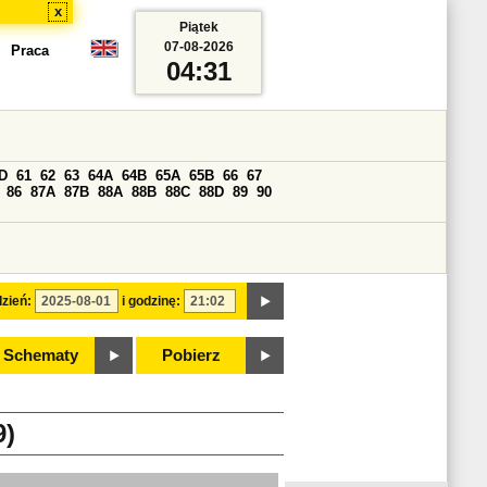
x
Piątek
07-08-2026
Praca
04:31
D
61
62
63
64A
64B
65A
65B
66
67
86
87A
87B
88A
88B
88C
88D
89
90
zień:
i godzinę:
Schematy
Pobierz
)