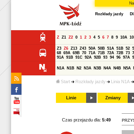
Na
Rozkłady jazdy
Dl
Z
Z1
Z2
0
1
2
3
4
5
6
7
8
9
10A
1
Z3
Z6
Z13
Z43
50A
50B
51A
51B
52
68
69A
69B
70
71A
71B
72A
72B
73
91A
91B
91C
92A
92B
93
94
96
97A
N1A
N1B
N2
N3A
N3B
N4A
N4B
N5A
Start
Rozkłady jazdy
Linia N1A
Linie
Zmiany
Czas przejazdu dla:
5:49
PRZY