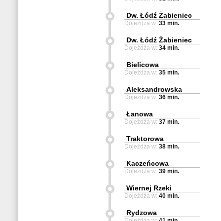
Dw. Łódź Żabieniec
Dojeżdża w:
33 min.
Dw. Łódź Żabieniec
Dojeżdża w:
34 min.
Bielicowa
Dojeżdża w:
35 min.
Aleksandrowska
Dojeżdża w:
36 min.
Łanowa
Dojeżdża w:
37 min.
Traktorowa
Dojeżdża w:
38 min.
Kaczeńcowa
Dojeżdża w:
39 min.
Wiernej Rzeki
Dojeżdża w:
40 min.
Rydzowa
Dojeżdża w:
41 min.