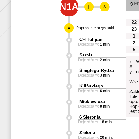
Pr
N1A
A
22
Poprzednie przystanki
23
1
CH Tulipan
2
Dojeżdża w:
1 min.
5
Sarnia
Dojeżdża w:
2 min.
x - 
A
Śmigłego-Rydza
y - 
Dojeżdża w:
3 min.
Wszy
Kilińskiego
Dojeżdża w:
6 min.
Zakł
Tole
Mickiewicza
opóź
Kopi
Dojeżdża w:
8 min.
jest
6 Sierpnia
Dojeżdża w:
18 min.
Zielona
Dojeżdża w:
20 min.