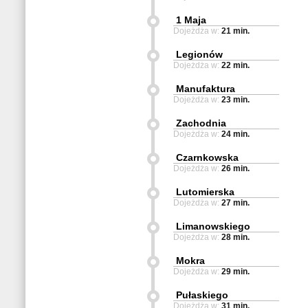
1 Maja
Dojeżdża w:
21 min.
Legionów
Dojeżdża w:
22 min.
Manufaktura
Dojeżdża w:
23 min.
Zachodnia
Dojeżdża w:
24 min.
Czarnkowska
Dojeżdża w:
26 min.
Lutomierska
Dojeżdża w:
27 min.
Limanowskiego
Dojeżdża w:
28 min.
Mokra
Dojeżdża w:
29 min.
Pułaskiego
Dojeżdża w:
31 min.