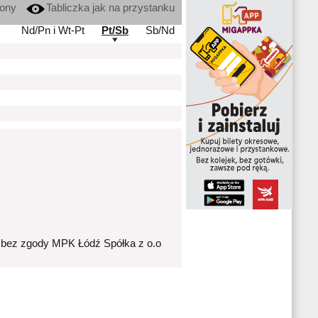
kony
Tabliczka jak na przystanku
Nd/Pn i Wt-Pt
Pt/Sb
Sb/Nd
 bez zgody MPK Łódź Spółka z o.o