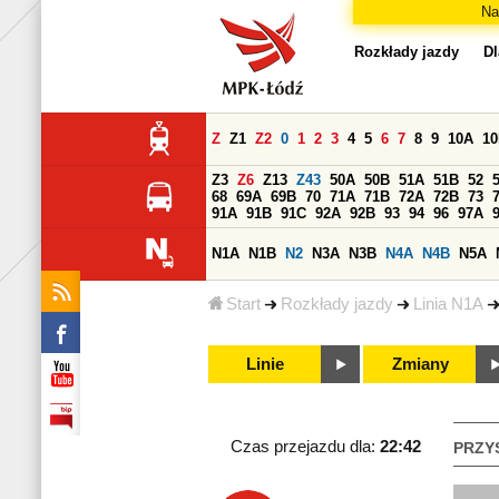
Na
Rozkłady jazdy
Dl
Z
Z1
Z2
0
1
2
3
4
5
6
7
8
9
10A
1
Z3
Z6
Z13
Z43
50A
50B
51A
51B
52
68
69A
69B
70
71A
71B
72A
72B
73
91A
91B
91C
92A
92B
93
94
96
97A
N1A
N1B
N2
N3A
N3B
N4A
N4B
N5A
Start
Rozkłady jazdy
Linia N1A
Linie
Zmiany
Czas przejazdu dla:
22:42
PRZY