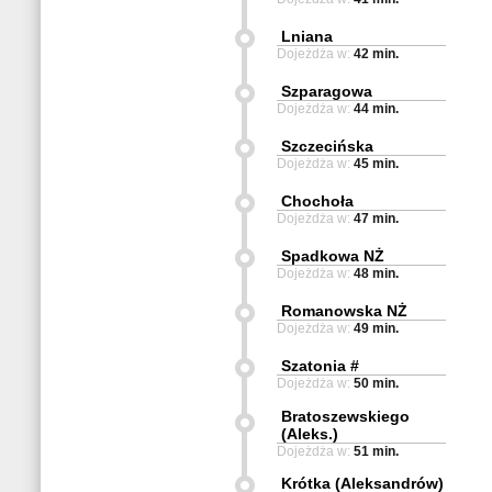
Lniana
Dojeżdża w:
42 min.
Szparagowa
Dojeżdża w:
44 min.
Szczecińska
Dojeżdża w:
45 min.
Chochoła
Dojeżdża w:
47 min.
Spadkowa NŻ
Dojeżdża w:
48 min.
Romanowska NŻ
Dojeżdża w:
49 min.
Szatonia #
Dojeżdża w:
50 min.
Bratoszewskiego
(Aleks.)
Dojeżdża w:
51 min.
Krótka (Aleksandrów)