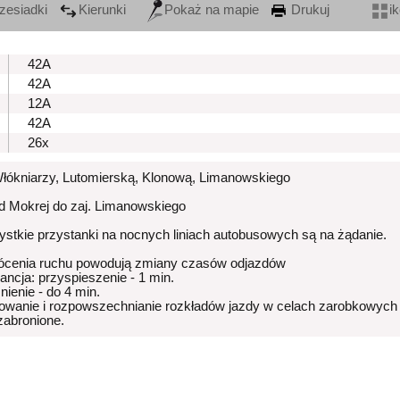
zesiadki
Kierunki
Pokaż na mapie
Drukuj
i
42A
42A
12A
42A
26x
Włókniarzy, Lutomierską, Klonową, Limanowskiego
od Mokrej do zaj. Limanowskiego
stkie przystanki na nocnych liniach autobusowych są na żądanie.
ócenia ruchu powodują zmiany czasów odjazdów
rancja: przyspieszenie - 1 min.
nienie - do 4 min.
owanie i rozpowszechnianie rozkładów jazdy w celach zarobkowych
 zabronione.