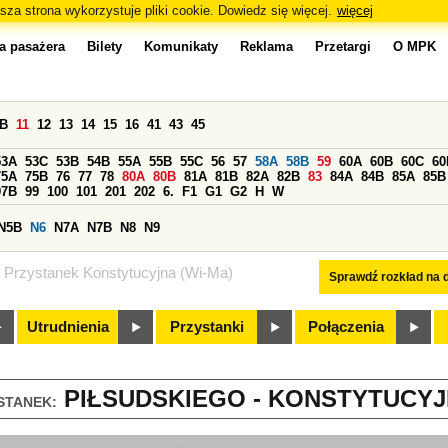
sza strona wykorzystuje pliki cookie. Dowiedz się więcej.
więcej
a pasażera
Bilety
Komunikaty
Reklama
Przetargi
O MPK
0B
11
12
13
14
15
16
41
43
45
53A
53C
53B
54B
55A
55B
55C
56
57
58A
58B
59
60A
60B
60C
60
75A
75B
76
77
78
80A
80B
81A
81B
82A
82B
83
84A
84B
85A
85B
97B
99
100
101
201
202
6.
F1
G1
G2
H
W
N5B
N6
N7A
N7B
N8
N9
Przystanek Konstytucyjna (Wi-Ma)
Sprawdź rozkład na d
Utrudnienia
Przystanki
Połączenia
PIŁSUDSKIEGO - KONSTYTUCYJNA
STANEK: