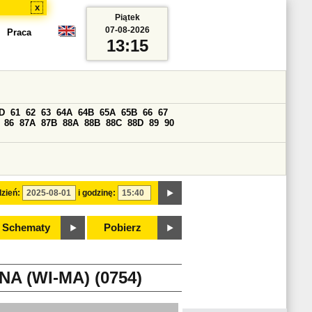
x
Piątek
07-08-2026
Praca
13:15
D
61
62
63
64A
64B
65A
65B
66
67
86
87A
87B
88A
88B
88C
88D
89
90
zień:
i godzinę:
Schematy
Pobierz
 (WI-MA) (0754)