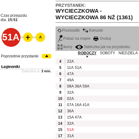
PRZYSTANEK:
WYCIECZKOWA -
Czas przejazdu
WYCIECZKOWA 86 NŻ (1361)
dla:
15:51
Przesiadki
Kierunki
51A
A
Pokaż na mapie
Drukuj
ikony
Tabliczka jak na przystanku
ROBOCZY
SOBOTY
NIEDZIELA
Poprzednie przystanki
4
22A
Łagiewniki
5
11A
51A
Dojeżdża w:
3 min.
6
47A
7
49A
8
08A
36A
59A
9
32A
10
02A
11
07A
16A
41A
12
36A
13
15A
47A
14
32A
15
51A
17
31A