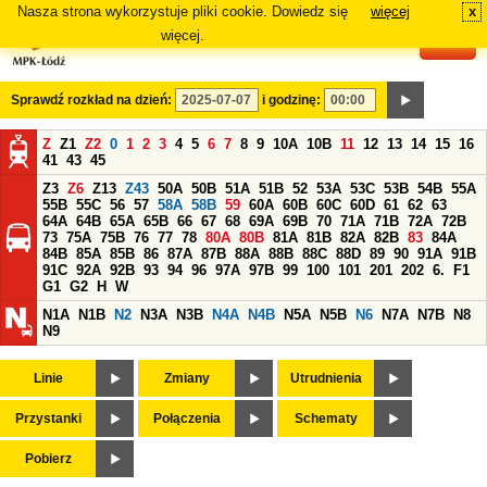
Nasza strona wykorzystuje pliki cookie. Dowiedz się
więcej
x
#
więcej.
Sprawdź rozkład na dzień:
i godzinę:
Z
Z1
Z2
0
1
2
3
4
5
6
7
8
9
10A
10B
11
12
13
14
15
16
41
43
45
Z3
Z6
Z13
Z43
50A
50B
51A
51B
52
53A
53C
53B
54B
55A
55B
55C
56
57
58A
58B
59
60A
60B
60C
60D
61
62
63
64A
64B
65A
65B
66
67
68
69A
69B
70
71A
71B
72A
72B
73
75A
75B
76
77
78
80A
80B
81A
81B
82A
82B
83
84A
84B
85A
85B
86
87A
87B
88A
88B
88C
88D
89
90
91A
91B
91C
92A
92B
93
94
96
97A
97B
99
100
101
201
202
6.
F1
G1
G2
H
W
N1A
N1B
N2
N3A
N3B
N4A
N4B
N5A
N5B
N6
N7A
N7B
N8
N9
Linie
Zmiany
Utrudnienia
Przystanki
Połączenia
Schematy
Pobierz