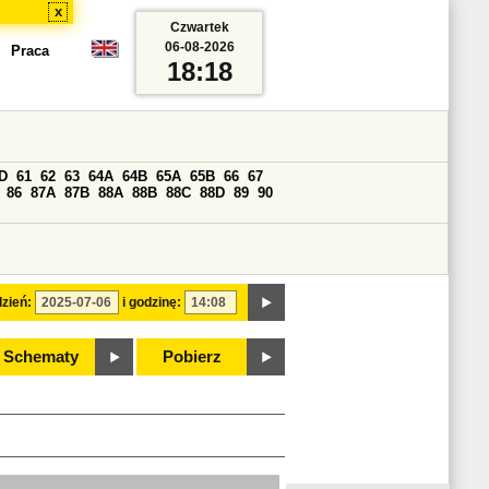
x
Czwartek
06-08-2026
Praca
18:18
D
61
62
63
64A
64B
65A
65B
66
67
86
87A
87B
88A
88B
88C
88D
89
90
zień:
i godzinę:
Schematy
Pobierz