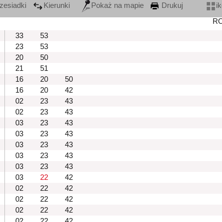
zesiadki
Kierunki
Pokaż na mapie
Drukuj
i
R
33
53
23
53
20
50
21
51
16
20
50
16
20
42
02
23
43
02
23
43
03
23
43
03
23
43
03
23
43
03
23
43
03
23
43
03
22
42
02
22
42
02
22
42
02
22
42
02
22
42