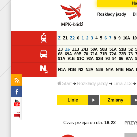
Na
Rozkłady jazdy
Dl
Z
Z1
Z2
0
1
2
3
4
5
6
7
8
9
10A
1
Z3
Z6
Z13
Z43
50A
50B
51A
51B
52
68
69A
69B
70
71A
71B
72A
72B
73
91A
91B
91C
92A
92B
93
94
96
97A
N1A
N1B
N2
N3A
N3B
N4A
N4B
N5A
Start
Rozkłady jazdy
Linia Z13
Linie
Zmiany
Czas przejazdu dla:
18:22
PRZY