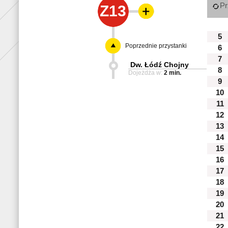
Pr
Z13
5
Poprzednie przystanki
6
7
Dw. Łódź Chojny
8
Dojeżdża w:
2 min.
9
10
11
12
13
14
15
16
17
18
19
20
21
22