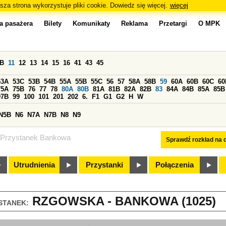
sza strona wykorzystuje pliki cookie. Dowiedz się więcej.
więcej
a pasażera
Bilety
Komunikaty
Reklama
Przetargi
O MPK
0B
11
12
13
14
15
16
41
43
45
53A
53C
53B
54B
55A
55B
55C
56
57
58A
58B
59
60A
60B
60C
60
75A
75B
76
77
78
80A
80B
81A
81B
82A
82B
83
84A
84B
85A
85B
97B
99
100
101
201
202
6.
F1
G1
G2
H
W
N5B
N6
N7A
N7B
N8
N9
Przystanek Bankowa
Sprawdź rozkład na d
Utrudnienia
Przystanki
Połączenia
RZGOWSKA - BANKOWA (1025)
STANEK: