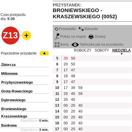
PRZYSTANEK:
BRONIEWSKIEGO -
Czas przejazdu
KRASZEWSKIEGO (0052)
dla:
5:30
Przesiadki
Kierunki
Z13
Pokaż na mapie
Drukuj
ikony
Tabliczka jak na przystanku
ROBOCZY
SOBOTY
NIEDZIELA
Poprzednie przystanki
5
30
50
6
20
50
Zbiorcza
7
17
47
Milionowa
8
18
48
9
17
47
Przybyszewskiego
10
17
39
59
Grota-Roweckiego
11
20
40
59
12
20
40
Dąbrowskiego
13
00
20
40
Broniewskiego
14
00
20
40
Kraszewskiego
15
00
20
40
Dojeżdża w:
0 min.
16
00
20
40
Bankowa
17
00
20
40
Dojeżdża w:
3 min.