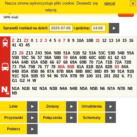
Nasza strona wykorzystuje pliki cookie. Dowiedz się
więcej
x
#
więcej.
Sprawdź rozkład na dzień:
i godzinę:
Z
Z1
Z2
0
1
2
3
4
5
6
7
8
9
10A
10B
11
12
13
14
15
16
41
43
45
Z3
Z6
Z13
Z43
50A
50B
51A
51B
52
53A
53C
53B
54B
55A
55B
55C
56
57
58A
58B
59
60A
60B
60C
60D
61
62
63
64A
64B
65A
65B
66
67
68
69A
69B
70
71A
71B
72A
72B
73
75A
75B
76
77
78
80A
80B
81A
81B
82A
82B
83
84A
84B
85A
85B
86
87A
87B
88A
88B
88C
88D
89
90
91A
91B
91C
92A
92B
93
94
96
97A
97B
99
100
101
201
202
6.
F1
G1
G2
H
W
N1A
N1B
N2
N3A
N3B
N4A
N4B
N5A
N5B
N6
N7A
N7B
N8
N9
Linie
Zmiany
Utrudnienia
Przystanki
Połączenia
Schematy
Pobierz