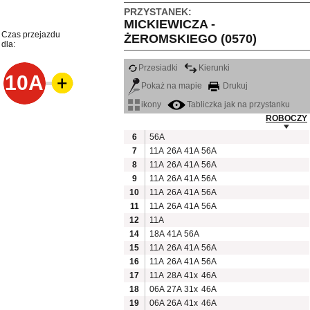
PRZYSTANEK:
MICKIEWICZA -
Czas przejazdu
ŻEROMSKIEGO (0570)
dla:
Przesiadki
Kierunki
10A
Pokaż na mapie
Drukuj
ikony
Tabliczka jak na przystanku
ROBOCZY
6
56A
7
11A
26A
41A
56A
8
11A
26A
41A
56A
9
11A
26A
41A
56A
10
11A
26A
41A
56A
11
11A
26A
41A
56A
12
11A
14
18A
41A
56A
15
11A
26A
41A
56A
16
11A
26A
41A
56A
17
11A
28A
41x
46A
18
06A
27A
31x
46A
19
06A
26A
41x
46A