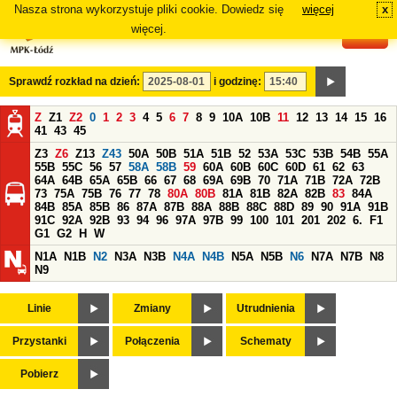
Nasza strona wykorzystuje pliki cookie. Dowiedz się
więcej
x
#
więcej.
Sprawdź rozkład na dzień:
i godzinę:
Z
Z1
Z2
0
1
2
3
4
5
6
7
8
9
10A
10B
11
12
13
14
15
16
41
43
45
Z3
Z6
Z13
Z43
50A
50B
51A
51B
52
53A
53C
53B
54B
55A
55B
55C
56
57
58A
58B
59
60A
60B
60C
60D
61
62
63
64A
64B
65A
65B
66
67
68
69A
69B
70
71A
71B
72A
72B
73
75A
75B
76
77
78
80A
80B
81A
81B
82A
82B
83
84A
84B
85A
85B
86
87A
87B
88A
88B
88C
88D
89
90
91A
91B
91C
92A
92B
93
94
96
97A
97B
99
100
101
201
202
6.
F1
G1
G2
H
W
N1A
N1B
N2
N3A
N3B
N4A
N4B
N5A
N5B
N6
N7A
N7B
N8
N9
Linie
Zmiany
Utrudnienia
Przystanki
Połączenia
Schematy
Pobierz