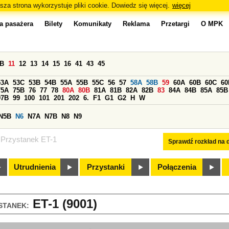
sza strona wykorzystuje pliki cookie. Dowiedz się więcej.
więcej
a pasażera
Bilety
Komunikaty
Reklama
Przetargi
O MPK
0B
11
12
13
14
15
16
41
43
45
53A
53C
53B
54B
55A
55B
55C
56
57
58A
58B
59
60A
60B
60C
60
75A
75B
76
77
78
80A
80B
81A
81B
82A
82B
83
84A
84B
85A
85B
97B
99
100
101
201
202
6.
F1
G1
G2
H
W
N5B
N6
N7A
N7B
N8
N9
Przystanek ET-1
Sprawdź rozkład na d
Utrudnienia
Przystanki
Połączenia
ET-1 (9001)
STANEK: