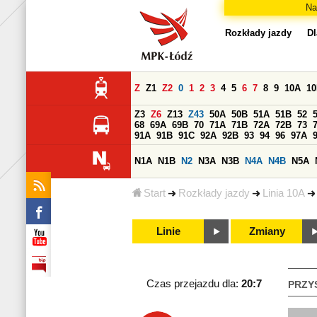
Na
Rozkłady jazdy
Dl
Z
Z1
Z2
0
1
2
3
4
5
6
7
8
9
10A
1
Z3
Z6
Z13
Z43
50A
50B
51A
51B
52
68
69A
69B
70
71A
71B
72A
72B
73
91A
91B
91C
92A
92B
93
94
96
97A
N1A
N1B
N2
N3A
N3B
N4A
N4B
N5A
Start
Rozkłady jazdy
Linia 10A
Linie
Zmiany
Czas przejazdu dla:
20:7
PRZY