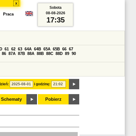
x
Sobota
08-08-2026
Praca
17:35
D
61
62
63
64A
64B
65A
65B
66
67
86
87A
87B
88A
88B
88C
88D
89
90
zień:
i godzinę:
Schematy
Pobierz