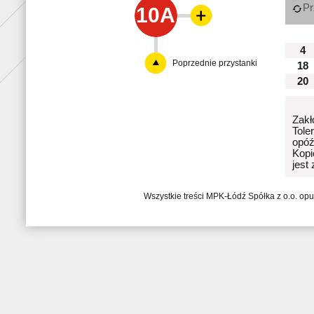
Pr
10A
4
Poprzednie przystanki
18
20
Zakł
Tole
opóź
Kopi
jest
Wszystkie treści MPK-Łódź Spółka z o.o. op